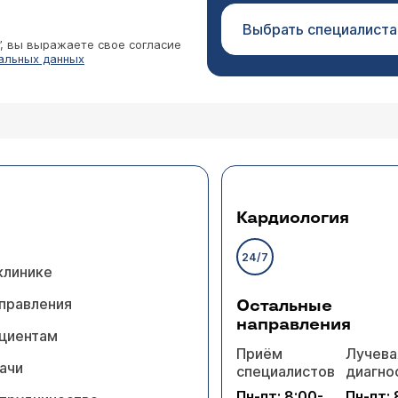
Выбрать специалиста
”, вы выражаете свое согласие
альных данных
Кардиология
24/7
клинике
правления
Остальные
направления
циентам
Приём
Лучева
ачи
специалистов
диагно
Пн-пт: 8:00-
Пн-пт: 