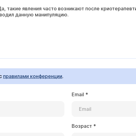
Да, такие явления часто возникают после криотерапевт
оводил данную манипуляцию.
 с
правилами конференции
.
Email
*
Возраст
*