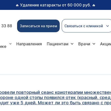
Удаление катаракты от 60 000 руб.
🔥
🔥
 33 88
Записаться на прием
Связаться с клиникой
Направления
Пациентам
Врачи
Акци
ике
провели повторный сеанс криотерапии множеств
тороне одной стопы появился отек (красный, сред
одит уже 5 дней. Может ли это быть связано с п