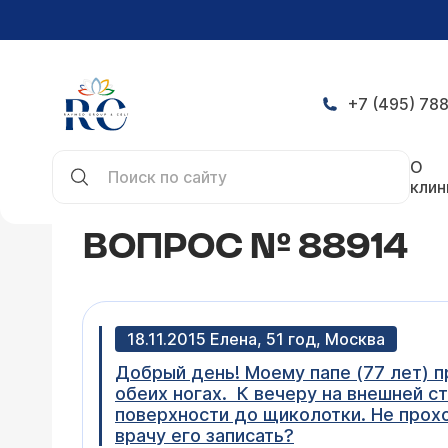
+7 (495) 788
Главная
Конференция
Вопрос № 88914
О
клин
ВОПРОС № 88914
18.11.2015 Елена, 51 год, Москва
Добрый день! Моему папе (77 лет) 
обеих ногах. К вечеру на внешней с
поверхности до щиколотки. Не прох
врачу его записать?