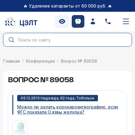
🔥
🔥
Удаление катаракты от 60 000 руб.
ЦЭЛТ
Главная
Конференция
Вопрос № 89058
ВОПРОС № 89058
05.12.2015 Надежда, 62 года, Тобольск
Можно ли делать коронароангиографию, если
ФГС показала О.язвы желудка?