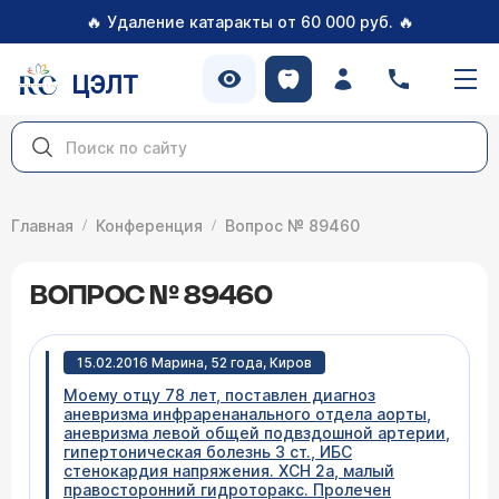
🔥
🔥
Удаление катаракты от 60 000 руб.
ЦЭЛТ
Главная
Конференция
Вопрос № 89460
ВОПРОС № 89460
15.02.2016 Марина, 52 года, Киров
Моему отцу 78 лет, поставлен диагноз
аневризма инфраренанального отдела аорты,
аневризма левой общей подвздошной артерии,
гипертоническая болезнь 3 ст., ИБС
стенокардия напряжения. ХСН 2а, малый
правосторонний гидроторакс. Пролечен