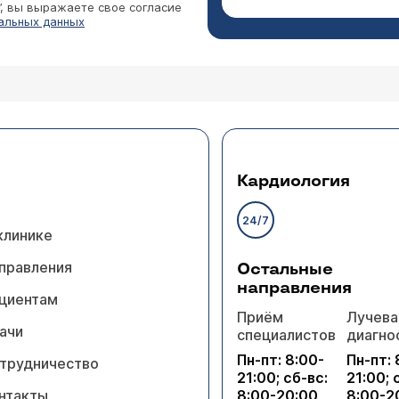
”, вы выражаете свое согласие
альных данных
Кардиология
24/7
клинике
правления
Остальные
направления
циентам
Приём
Лучева
ачи
специалистов
диагно
Пн-пт: 8:00-
Пн-пт: 
трудничество
21:00; сб-вс:
21:00; 
нтакты
8:00-20:00
8:00-2