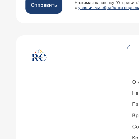
Нажимая на кнопку “Отправить
Отправить
с
условиями обработки персон
О 
На
Па
Вр
Со
Ко