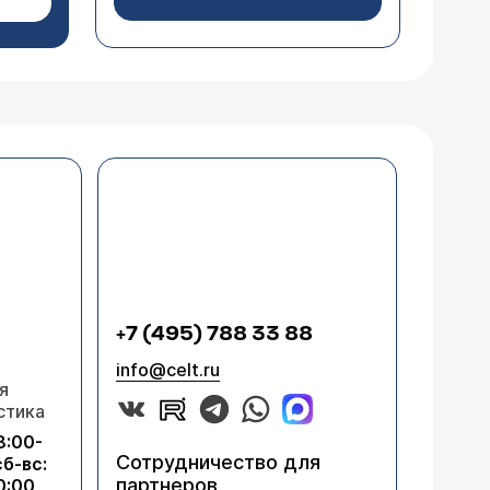
+7 (495) 788 33 88
info@celt.ru
я
стика
8:00-
Сотрудничество для
сб-вс:
партнеров
0:00