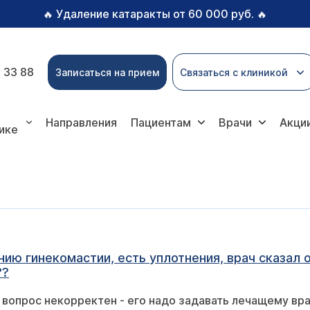
Удаление катаракты от 60 000 руб.
🔥
🔥
 33 88
Записаться на прием
Связаться с клиникой
Направления
Пациентам
Врачи
Акци
ике
 гинекомастии, есть уплотнения, врач сказал они
??
вопрос некорректен - его надо задавать лечащему вра