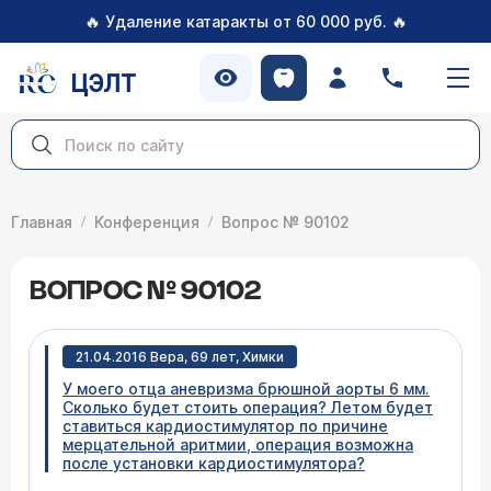
🔥
🔥
Удаление катаракты от 60 000 руб.
ЦЭЛТ
Главная
Конференция
Вопрос № 90102
ВОПРОС № 90102
21.04.2016 Вера, 69 лет, Химки
У моего отца аневризма брюшной аорты 6 мм.
Сколько будет стоить операция? Летом будет
ставиться кардиостимулятор по причине
мерцательной аритмии, операция возможна
после установки кардиостимулятора?