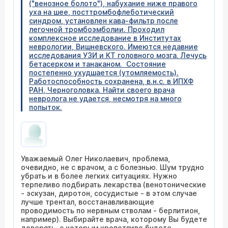
("венозное болото"), набухание ниже правого
уха на шее, посттромбофлеботический
синдром, установлен кава-фильтр после
легочной тромбоэмболии. Проходил
комплексное исследование в Институтах
неврологии, Вишневского. Имеются недавние
исследования УЗИ и КТ головного мозга. Лечусь
бетасерком и танаканом. Состояние
постепенно ухудшается (утомляемость).
Работоспособность сохранена, в.н.с. в ИПХФ
РАН, Черноголовка. Найти своего врача
невролога не удается, несмотря на много
попыток.
Уважаемый Олег Николаевич, проблема,
очевидно, не с врачом, а с болезнью. Шум трудно
убрать и в более легких ситуациях. Нужно
терпеливо подбирать лекарства (венотонические
- эскузан, диротон, сосудистые - в этом случае
лучше трентал, восстанавливающие
проводимость по нервным стволам - берлитион,
например). Выбирайте врача, которому Вы будете
доверять, с которым кропотливо будете