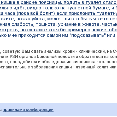
в кишке в районе поясницы. Ходить в туалет стал
ильно идёт, видно только на туалетной бумаге, и
ва часа (пока всё болит) если прислонить туалетн
ажите, пожалуйста, может ли это быть что-то се
янная слабость, тошнота, урчание в животе, часты
мотреть, но скажите хотя бы примерно, какие обс
ько мне приходится самой им "подсказывать" или
 советую Вам сдать анализы крови - клинический, на С-
нить УЗИ органов брюшной полости и обратиться на кон
сего, понадобится и обследование кишечника - колоноск
спалительные заболевания кишки - язвенный колит или
 с
правилами конференции
.