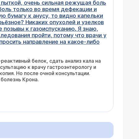
о пыткой, очень сильная режущая боль
 боль только во время дефекации и
ую бумагу к анусу, то видно капельки
рьёзное? Никаких опухолей и узелков
е позывы к газоиспусканию. Я знаю,
ледования пройти, потому что врачи у
 просить направление на какое-либо
реактивный белок, сдать анализ кала на
сультацию к врачу гастроэнтерологу и
опия. Но после очной консультации.
 болезнь Крона.