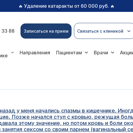
Удаление катаракты от 60 000 руб.
🔥
🔥
 33 88
Записаться на прием
Связаться с клиникой
Направления
Пациентам
Врачи
Акци
ике
назад у меня начались спазмы в кишечнике. Иногд
щие. Позже начался стул с кровью, режущая боль
давала этому значение, но потом кровь и боли ок
 занятия сексом со своим парнем (вагинальный се