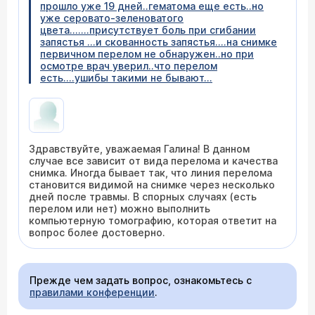
прошло уже 19 дней..гематома еще есть..но
уже серовато-зеленоватого
цвета.......присутствует боль при сгибании
запястья ...и скованность запястья....на снимке
первичном перелом не обнаружен..но при
осмотре врач уверил..что перелом
есть....ушибы такими не бывают...
Здравствуйте, уважаемая Галина! В данном
случае все зависит от вида перелома и качества
снимка. Иногда бывает так, что линия перелома
становится видимой на снимке через несколько
дней после травмы. В спорных случаях (есть
перелом или нет) можно выполнить
компьютерную томографию, которая ответит на
вопрос более достоверно.
Прежде чем задать вопрос, ознакомьтесь с
правилами конференции
.