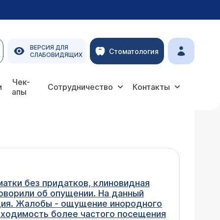
ВЕРСИЯ ДЛЯ
Стоматология
СЛАБОВИДЯЩИХ
Чек-
и
Сотрудничество
Контакты
апы
матки без придатков, клиновидная
говорили об опущении. На данный
ация. Жалобы - ощущение инородного
обходимость более частого посещения