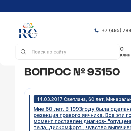
+7 (495) 788
Главная
Конференция
Вопрос № 93150
О
клин
ВОПРОС № 93150
14.03.2017 Светлана, 60 лет, Минерал
Мне 60 лет. В 1993году была сделан
резекция правого яичника. Все эти г
момент поставлен диагноз- "опущени
тела, дискомфорт , чувство выпячи