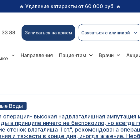
Удаление катаракты от 60 000 руб.
🔥
🔥
 33 88
Записаться на прием
Связаться с клиникой
Направления
Пациентам
Врачи
Акци
ике
ьные Воды
а операция- высокая надвлагалищная ампутация 
оды в принципе ничего не беспокоило, но всегда 
е стенок влагалища II ст.", рекомендована опер
вания и тяжести в конце дня, иногда жжение. Не