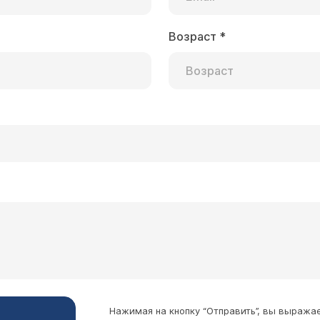
Возраст
*
Нажимая на кнопку “Отправить”, вы выража