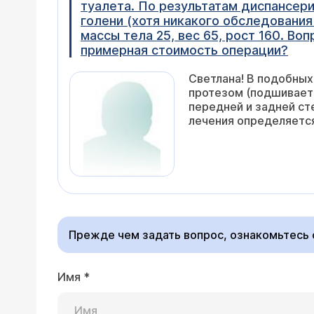
туалета. По результатам диспансери
голени (хотя никакого обследования
массы тела 25, вес 65, рост 160. В
примерная стоимость операции?
Светлана! В подобных
протезом (подшиваетс
передней и задней ст
лечения определяется
Прежде чем задать вопрос, ознакомьтесь
Имя
*