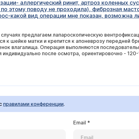
зации- аллергический ринит, артроз коленных сус
 по этому поводу не проходила), фиброзная масто
опрос-какой вид операции мне показан, возможна 
 случаях предлагаем лапароскопическую вентрофиксац
я к шейке матки и крепится к апоневрозу передней брю
енок влагалища. Операция выполняются последователь
 индивидуально после осмотра, ориентировочно - 120-
 с
правилами конференции
.
Email
*