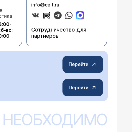
info@celt.ru
я
стика
8:00-
Сотрудничество для
сб-вс:
партнеров
0:00
Перейти
Перейти
 НЕОБХОДИМО