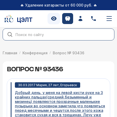
🔥
🔥
Удаление катаракты от 60 000 руб.
ЦЭЛТ
Главная
Конференция
Вопрос № 93436
ВОПРОС № 93436
30.03.2017 Мария, 27 лет, Егорьевск
Добрый день, у меня на левой кисти руке на 3
крайних пальцах(средний,безымянный и
мизинец) появляются прозрачные маленькие
пузырьки,во основном заметила,что появляться
перед месячными и чешутся,после этого кожа
становится сухая и вся в трещинах. Лечу уже