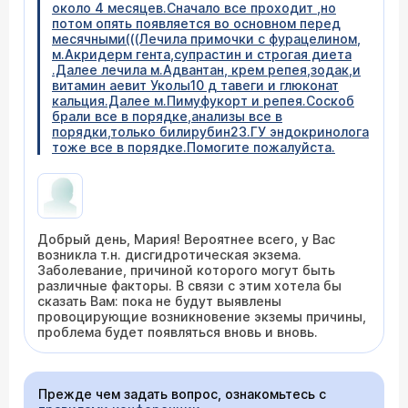
около 4 месяцев.Сначало все проходит ,но
потом опять появляется во основном перед
месячными(((Лечила примочки с фурацелином,
м.Акридерм гента,супрастин и строгая диета
.Далее лечила м.Адвантан, крем репея,зодак,и
витамин аевит Уколы10 д тавеги и глюконат
кальция.Далее м.Пимуфукорт и репея.Соскоб
брали все в порядке,анализы все в
порядки,только билирубин23.ГУ эндокринолога
тоже все в порядке.Помогите пожалуйста.
Добрый день, Мария! Вероятнее всего, у Вас
возникла т.н. дисгидротическая экзема.
Заболевание, причиной которого могут быть
различные факторы. В связи с этим хотела бы
сказать Вам: пока не будут выявлены
провоцирующие возникновение экземы причины,
проблема будет появляться вновь и вновь.
Прежде чем задать вопрос, ознакомьтесь с