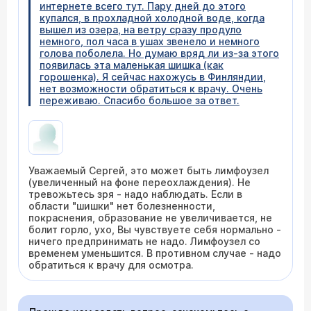
интернете всего тут. Пару дней до этого
купался, в прохладной холодной воде, когда
вышел из озера, на ветру сразу продуло
немного, пол часа в ушах звенело и немного
голова поболела. Но думаю вряд ли из-за этого
появилась эта маленькая шишка (как
горошенка). Я сейчас нахожусь в Финляндии,
нет возможности обратиться к врачу. Очень
переживаю. Спасибо большое за ответ.
Уважаемый Сергей, это может быть лимфоузел
(увеличенный на фоне переохлаждения). Не
тревожьтесь зря - надо наблюдать. Если в
области "шишки" нет болезненности,
покраснения, образование не увеличивается, не
болит горло, ухо, Вы чувствуете себя нормально -
ничего предпринимать не надо. Лимфоузел со
временем уменьшится. В противном случае - надо
обратиться к врачу для осмотра.