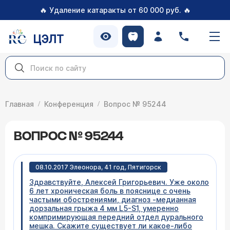
🔥
🔥
Удаление катаракты от 60 000 руб.
ЦЭЛТ
Главная
Конференция
Вопрос № 95244
ВОПРОС № 95244
08.10.2017 Элеонора, 41 год, Пятигорск
Здравствуйте, Алексей Григорьевич. Уже около
6 лет хроническая боль в пояснице с очень
частыми обострениями, диагноз -медианная
дорзальная грыжа 4 мм L5-S1, умеренно
компримирующая передний отдел дурального
мешка. Скажите существует ли какое-либо