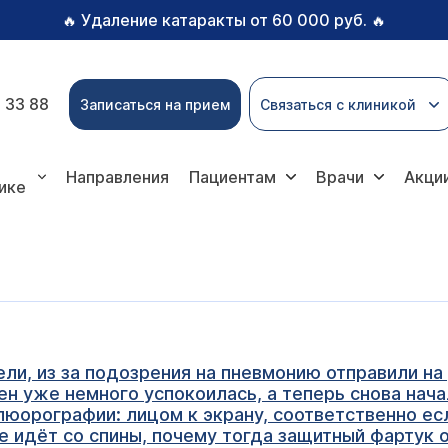
Удаление катаракты от 60 000 руб.
🔥
🔥
 33 88
Записаться на прием
Связаться с клиникой
Направления
Пациентам
Врачи
Акци
ике
ли, из за подозрения на пневмонию отправили на
ен уже немного успокоилась, а теперь снова начал
флюорографии: лицом к экрану, соответственно ес
е идёт со спины, почему тогда защитный фартук 