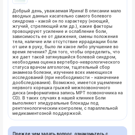
Добрый день, уважаемая Ирина! В описании мало
вводных данных касательно самого болевого
синдрома - какой он по характеру (ноющий,
жгучий, стреляющий или др.), какие факторы
провоцируют усиление и ослабление боли,
зависимость ее от движения, смены положения
тела, наличие или отсутствие иррадиации боли
от шеи в руку, было ли какое либо улучшение во
время лечения? Для того, чтобы определить, что
же дает такой затянувшийся болевой синдром,
необходима оценка вертебро-неврологического
статуса врачом алгологом, тщательный сбор
анамнеза болезни, изучение всех имеющихся
исследований (при необходимости - назначение
дообследования). Возможно, имеется ущемление
нервного корешка грыжей межпозвоночного
диска (информативна запись МРТ позвоночника на
СD). В таких случаях в нашей клинике Боли
выполняют эпидуральные блокады под
рентгенологическим контролем, с параллельной
медикаментозной поддержкой.
Прежде чем задать вопрос, ознакомьтесь с