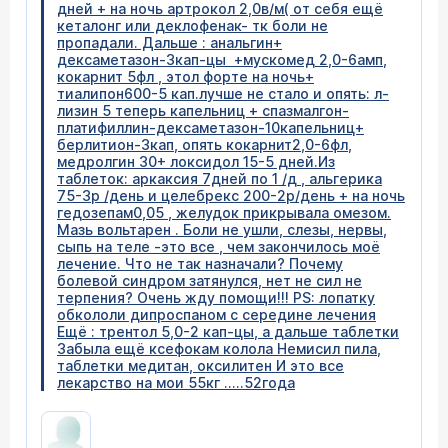
дней + на ночь артрокол 2,0в/м( от себя ещё
кеталонг или деклофенак- тк боли не
пропадали. Дальше : анальгин+
дексаметазон-3кап-цы +мускомед 2,0-6амп,
кокарнит 5фл , этол форте на ночь+
тиалипон600-5 кап.лучше не стало и опять: л-
лизин 5 теперь капельниц + спазмалгон-
платифиллин-дексаметазон-10капельниц+
берлитион-3кап, опять кокарнит2,0-6фл,
медролгин 30+ локсидол 15-5 дней.Из
таблеток: аркаксия 7дней по 1 /д , альгерика
75-3р /день и целебрекс 200-2р/день + на ночь
гедозепам0,05 , желудок прикрывала омезом.
Мазь вольтарен . Боли не ушли, слезы, нервы,
сыпь на теле -это все , чем закончилось моё
лечение. Что не так назначали? Почему
болевой синдром затянулся, нет не сил не
терпения? Очень жду помощи!!! PS: лопатку
обкололи дипроспаном с середине лечения
Ещё : трентол 5,0-2 кап-цы, а дальше таблетки
Забыла ещё ксефокам колола Немисил пила,
таблетки медитан, оксилитен И это все
лекарство на мои 55кг .....52года