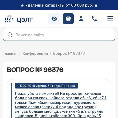
🔥
🔥
Удаление катаракты от 60 000 руб.
ЦЭЛТ
Главная
Конференция
Вопрос № 96376
ВОПРОС № 96376
15.02.2018 Ирина, 52 года, Полтава
Пожалуйста помогите!! Не проходят сильные
боли при грыжах шейного отдела с5-с6, с6-с7 (
грыжи 4мм и5мм) компрессия дурального
мешка слева (вверху 4 подряд протрузии)
лечусь больше месяца. л-лизин -5 в/в струйно
+инфенак-5 дней +габалепт300- 3р в день 15