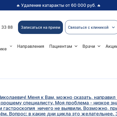
Удаление катаракты от 60 000 руб.
🔥
🔥
 33 88
Записаться на прием
Связаться с клиникой
Направления
Пациентам
Врачи
Акци
ике
иколаевич! Меня к Вам, можно сказать, направил
хорошему специалисту. Моя проблема - низкое зна
и гастроскопия ничего не выявили. Возможно, при
иём. Вопрос: в какие дни цикла это желательнее.