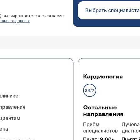
Выбрать специалиста
”, вы выражаете свое согласие
альных данных
Кардиология
24/7
клинике
правления
Остальные
направления
циентам
Приём
Лучева
ачи
специалистов
диагно
Пн-пт: 8:00-
Пн-пт: 