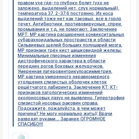
правом ухе где-то глубоко болит (ухо не
заложено, выделений нет, слух нормальный),
температура 37, 2-37,6 постоянно. Из носа
выделений тоже нет как таковых, всё в горло
течет. Антибиотики, противовирусные, спреи,
промывания и т.д. не помогают. Заключение
МРТ: МР картина расширения конвекситальных
субарахноидальных пространств и области
Сильвиевых щелей больших полушарий мозга.
МР признаки трёх кист шишковидной железы.
Минимальные глиозные изменения
дистрофического характера в области
передних рогов боковых желудочков.
Умеренная латеровентрикулоасимметрия.
МР картина умеренного неравномерного
утолщения слизистых оболочек клеток
решётчатого лабиринта. Заключение КТ: КТ-
признаков патологических изменений
околоносовых пазух не выявлено. Гипертрофия
слизистой носовых раковин справа.
Подскажите, пожалуйста, в чем может
причина? Не могу нормально жить(( Врачи
разводят руками... Заранее ОГРОМНОЕ
СПАСИБО!!!