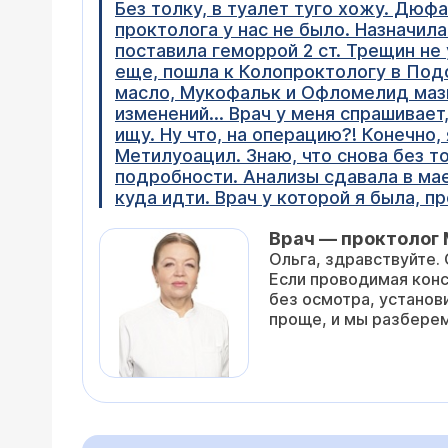
Без толку, в туалет туго хожу. Дюфа
проктолога у нас не было. Назначил
поставила геморрой 2 ст. Трещин не 
еще, пошла к Колопроктологу в По
масло, Мукофальк и Офломелид мазь.
изменений... Врач у меня спрашивает
ищу. Ну что, на операцию?! Конечно,
Метилуоацил. Знаю, что снова без т
подробности. Анализы сдавала в мае
куда идти. Врач у которой я была, 
Врач — проктолог
Ольга, здравствуйте.
Если проводимая конс
без осмотра, установи
проще, и мы разбере