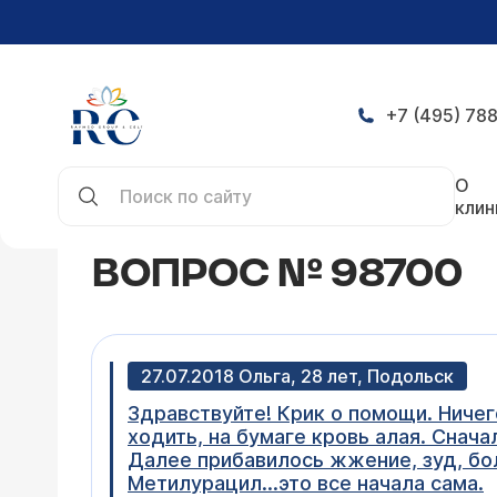
+7 (495) 788
Главная
Конференция
Вопрос № 98700
О
клин
ВОПРОС № 98700
27.07.2018 Ольга, 28 лет, Подольск
Здравствуйте! Крик о помощи. Ничего
ходить, на бумаге кровь алая. Снача
Далее прибавилось жжение, зуд, бол
Метилурацил...это все начала сама.