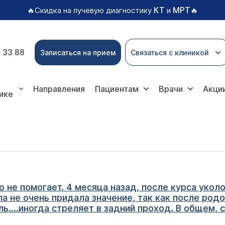
КТ
МРТ
🔥Скидка на лучевую диагностику
и
🔥
 33 88
Записаться на прием
Связаться с клиникой
Направления
Пациентам
Врачи
Акци
ике
 не помогает. 4 месяца назад, после курса уколо
ла не очень придала значение, так как после родо
ь....иногда стреляет в задний проход. В общем, 