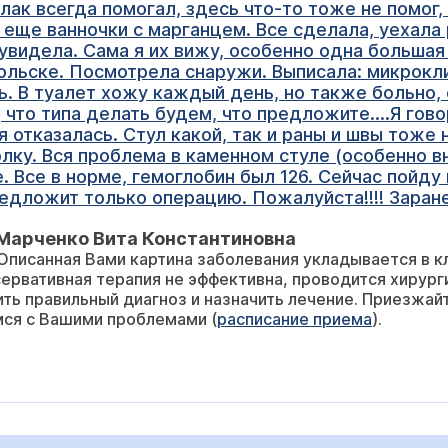
лак всегда помогал, здесь что-то тоже не помог,
а еще ванночки с марганцем. Все сделала, уехала
увидела. Сама я их вижу, особенно одна большая 
дольске. Посмотрела снаружи. Выписала: микрок
 В туалет хожу каждый день, но также больно, 
, что типа делать будем, что предложите....Я гов
 я отказалась. Стул какой, так и раны и швы тоже
олку. Вся проблема в каменном стуле (особенно в
. Все в норме, гемоглобин был 126. Сейчас пойду
предложит только операцию. Пожалуйста!!!! Заран
 Марченко Вита Константиновна
 Описанная Вами картина заболевания укладывается в 
ервативная терапия не эффективна, проводится хирург
ть правильный диагноз и назначить лечение. Приезжайт
мся с Вашими проблемами (
расписание приема
).