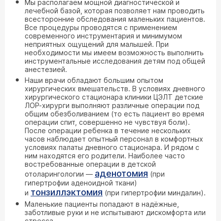
Мы располагаем мощной диагностической и
лечебной базой, которая позволяет нам проводить
всесторонние обследования маленьких пациентов.
Все процедуры проводятся с применением
современного инструментария и минимумом
неприятных ощущений для малышей. При
необходимости мы имеем возможность выполнить
инструментальные исследования детям под общей
анестезией.
Наши врачи обладают большим опытом
хирургических вмешательств. В условиях дневного
хирургического стационара клиники ЦЭЛТ детские
ЛОР-хирурги выполняют различные операции под
общим обезболиванием (то есть пациент во время
операции спит, совершенно не чувствуя боли).
После операции ребенка в течение нескольких
часов наблюдает опытный персонал в комфортных
условиях палаты дневного стационара. И рядом с
ним находятся его родители. Наиболее часто
востребованные операции в детской
аденотомия
отоларингологии —
(при
гипертрофии аденоидной ткани)
тонзиллэктомия
и
(при гипертрофии миндалин).
Маленькие пациенты попадают в надёжные,
заботливые руки и не испытывают дискомфорта или
стресса.