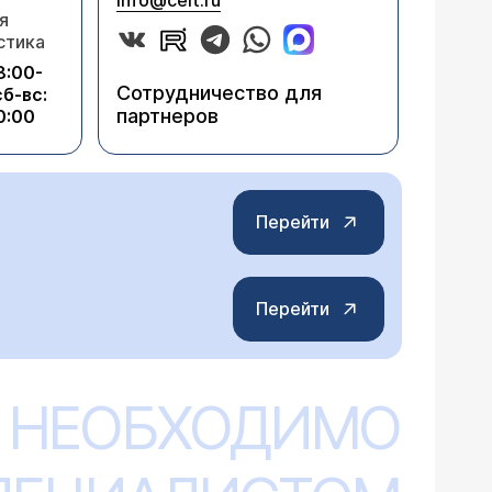
info@celt.ru
я
стика
8:00-
Сотрудничество для
сб-вс:
партнеров
0:00
Перейти
Перейти
 НЕОБХОДИМО