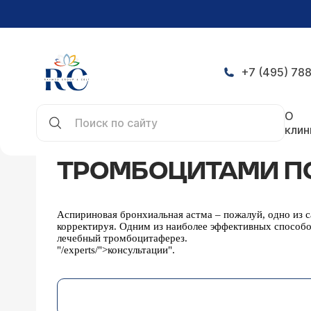
+7 (495) 788
Главная
Новости
Тромбоцитами по астме!
О
клин
ТРОМБОЦИТАМИ ПО
Аспириновая бронхиальная астма – пожалуй, одно из 
корректируя. Одним из наиболее эффективных способо
лечебный тромбоцитаферез.
"/experts/">консультации".