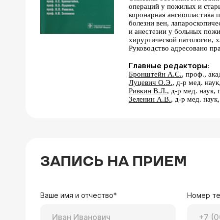
операций у пожилых и стар
коронарная ангиопластика 
болезни вен, лапароскопиче
и анестезии у больных пож
хирургической патологии, х
Руководство адресовано п
Главные редакторы
:
Бронштейн А.С.
, проф., а
Луцевич О.Э.
, д-р мед. на
Ривкин В.Л.
, д-р мед. наук
Зеленин А.В.
, д-р мед. нау
ЗАПИСЬ НА ПРИЕМ
Ваше имя и отчество*
Номер т