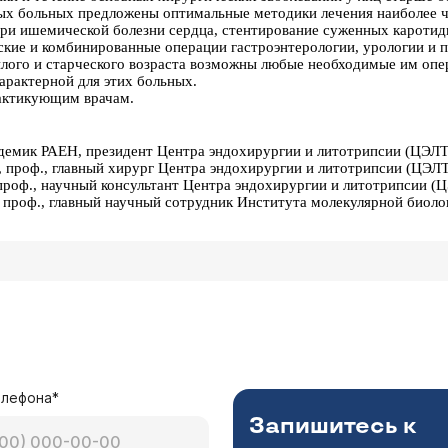
ых больных предложены оптимальные методики лечения наиболее ч
при ишемической болезни сердца, стентирование суженных каротид
ские и комбинированные операции гастроэнтерологии, урологии и п
илого и старческого возраста возможны любые необходимые им опе
арактерной для этих больных.
рактикующим врачам.
кадемик РАЕН, президент Центра эндохирургии и литотрипсии (ЦЭЛТ
ук, проф., главный хирург Центра эндохирургии и литотрипсии (ЦЭ
, проф., научный консультант Центра эндохирургии и литотрипсии (
к, проф., главный научный сотрудник Института молекулярной биоло
елефона*
Запишитесь к