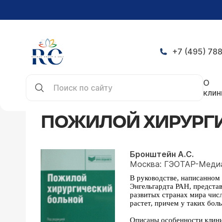
+7 (495) 788
Главная
Научная работа
Пожилой хирургичес
О
клин
ПОЖИЛОЙ ХИРУРГ
Бронштейн А.С.
Москва: ГЭОТАР-Меди
В руководстве, написанном
Энгельгардта РАН, предста
развитых странах мира числ
растет, причем у таких бол
Описаны особенности клиник