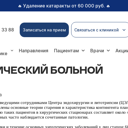
Удаление катаракты от 60 000 руб.
🔥
🔥
 33 88
Записаться на прием
Связаться с клиникой
кий больной
Направления
Пациентам
Врачи
Акци
ике
ИЧЕСКИЙ БОЛЬНОЙ
а
 ведущими сотрудниками Центра эндохирургии и литотрипсии (ЦЭЛ
влены основные теории старения и характеристика контингента пла
о таких пациентов в хирургических стационарах составляет около
ьных часто наблюдается сочетанные патологии.
и и течение основных хирургических заболеваний у лиц старше 60 