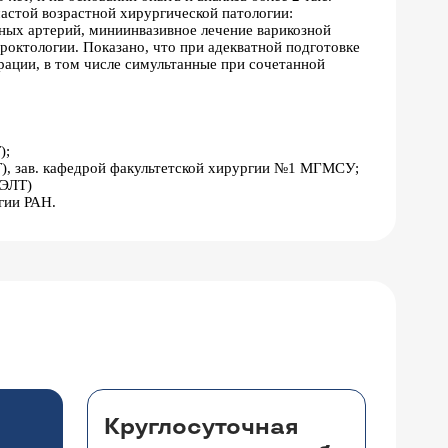
астой возрастной хирургической патологии:
ных артерий, миниинвазивное лечение варикозной
роктологии. Показано, что при адекватной подготовке
рации, в том числе симультанные при сочетанной
);
ЛТ), зав. кафедрой факультетской хирургии №1 МГМСУ;
ЦЭЛТ)
гии РАН.
Круглосуточная