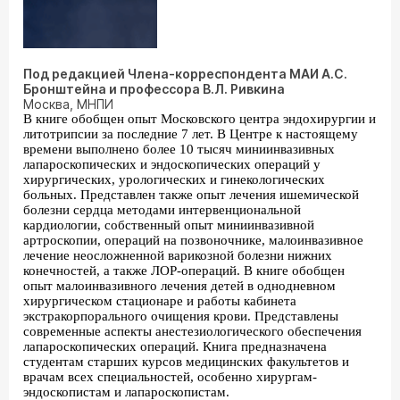
Под редакцией Члена-корреспондента МАИ А.С.
Бронштейна и профессора В.Л. Ривкина
Москва, МНПИ
В книге обобщен опыт Московского центра эндохирургии и
литотрипсии за последние 7 лет. В Центре к настоящему
времени выполнено более 10 тысяч миниинвазивных
лапароскопических и эндоскопических операций у
хирургических, урологических и гинекологических
больных. Представлен также опыт лечения ишемической
болезни сердца методами интервенциональной
кардиологии, собственный опыт миниинвазивной
артроскопии, операций на позвоночнике, малоинвазивное
лечение неосложненной варикозной болезни нижних
конечностей, а также ЛОР-операций. В книге обобщен
опыт малоинвазивного лечения детей в однодневном
хирургическом стационаре и работы кабинета
экстракорпорального очищения крови. Представлены
современные аспекты анестезиологического обеспечения
лапароскопических операций. Книга предназначена
студентам старших курсов медицинских факультетов и
врачам всех специальностей, особенно хирургам-
эндоскопистам и лапароскопистам.