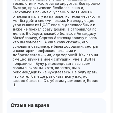
технология и мастерство хирургов. Все прошло
быстро, практически безболезненно и,
насколько я понимаю, успешно. Хотя меня и
отвезли в палату на каталке, но, если честно, то
мог бы дойти своими ногами. На следующее
утро вышел из ЦЭЛТ вполне дееспособным и
даже не поехал сразу домой, а отправился по
делам. В общем, спасибо большое Автандилу
Михайловичу, Сергею Александровичу и всем,
кто им помогал!!! А еще хочу сказать, что
условия в стационаре были хорошими, сестры
и санитарки профессиональными и
доброжелательными, еда хорошей. Как это ни
смешно звучит в моей ситуации, мне в ЦЭЛТе
понравился. Буду рекомендовать вас всем
своим знакомым, хотя, полагаю, вы в
рекомендациях не нуждаетесь. Не буду врать,
что хотел бы еще раз оказаться у вас, но
всякое бывает... С глубоким уважением, Борис
Ч.
Отзыв на врача