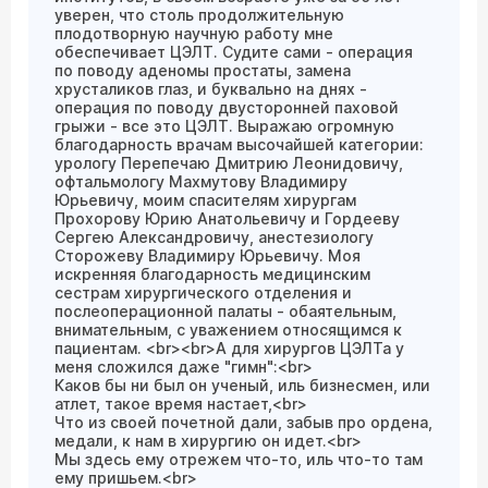
уверен, что столь продолжительную
плодотворную научную работу мне
обеспечивает ЦЭЛТ. Судите сами - операция
по поводу аденомы простаты, замена
хрусталиков глаз, и буквально на днях -
операция по поводу двусторонней паховой
грыжи - все это ЦЭЛТ. Выражаю огромную
благодарность врачам высочайшей категории:
урологу Перепечаю Дмитрию Леонидовичу,
офтальмологу Махмутову Владимиру
Юрьевичу, моим спасителям хирургам
Прохорову Юрию Анатольевичу и Гордееву
Сергею Александровичу, анестезиологу
Сторожеву Владимиру Юрьевичу. Моя
искренняя благодарность медицинским
сестрам хирургического отделения и
послеоперационной палаты - обаятельным,
внимательным, с уважением относящимся к
пациентам. <br><br>А для хирургов ЦЭЛТа у
меня сложился даже "гимн":<br>
Каков бы ни был он ученый, иль бизнесмен, или
атлет, такое время настает,<br>
Что из своей почетной дали, забыв про ордена,
медали, к нам в хирургию он идет.<br>
Мы здесь ему отрежем что-то, иль что-то там
ему пришьем.<br>