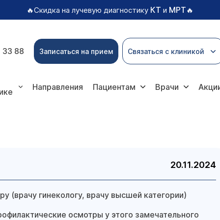
КТ
МРТ
🔥Скидка на лучевую диагностику
и
🔥
 33 88
Записаться на прием
Связаться с клиникой
Направления
Пациентам
Врачи
Акци
ике
20.11.2024
у (врачу гинекологу, врачу высшей категории)
рофилактические осмотры у этого замечательного