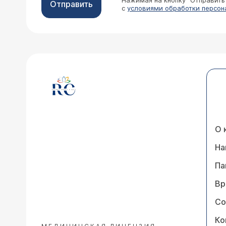
Нажимая на кнопку “Отправить
Отправить
с
условиями обработки персон
О 
На
Па
Вр
Со
Ко