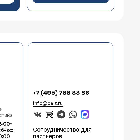
+7 (495) 788 33 88
info@celt.ru
я
стика
8:00-
Сотрудничество для
сб-вс:
партнеров
0:00