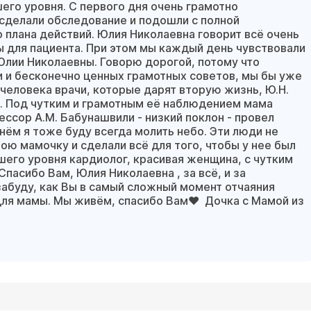
его уровня. С первого дня очень грамотно
 сделали обследование и подошли с полной
 плана действий. Юлия Николаевна говорит всё очень
зы для пациента. При этом мы каждый день чувствовали
лии Николаевны. Говорю дорогой, потому что
и и бесконечно ценных грамотных советов, мы бы уже
и человека врачи, которые дарят вторую жизнь, Ю.Н.
м. Под чутким и грамотным её наблюдением мама
ессор А.М. Бабунашвили - низкий поклон - провел
ём я тоже буду всегда молить небо. Эти люди не
 мою мамочку и сделали всё для того, чтобы у нее был
шего уровня кардиолог, красивая женщина, с чутким
асибо Вам, Юлия Николаевна , за всё, и за
абуду, как Вы в самый сложный момент отчаяния
для мамы. Мы живём, спасибо Вам❤️ Дочка с Мамой из