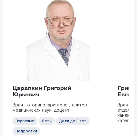
Царапкин Григорий
Гришу
Юрьевич
Евген
Врач - оториноларинголог, доктор
Врач-от
медицинских наук, доцент
отделени
кандидат
категори
Взрослые
Дети
Дети до 3 лет
Подростки