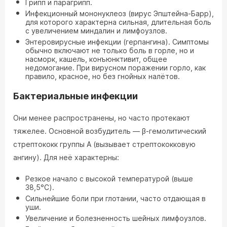
Грипп и парагрипп.
Инфекционный мононуклеоз (вирус Эпштейна-Барр),
для которого характерна сильная, длительная боль
с увеличением миндалин и лимфоузлов.
Энтеровирусные инфекции (герпангина). Симптомы
обычно включают не только боль в горле, но и
насморк, кашель, конъюнктивит, общее
недомогание. При вирусном поражении горло, как
правило, красное, но без гнойных налётов.
Бактериальные инфекции
Они менее распространены, но часто протекают
тяжелее. Основной возбудитель — β-гемолитический
стрептококк группы А (вызывает стрептококковую
ангину). Для неё характерны:
Резкое начало с высокой температурой (выше
38,5°C).
Сильнейшие боли при глотании, часто отдающая в
уши.
Увеличение и болезненность шейных лимфоузлов.