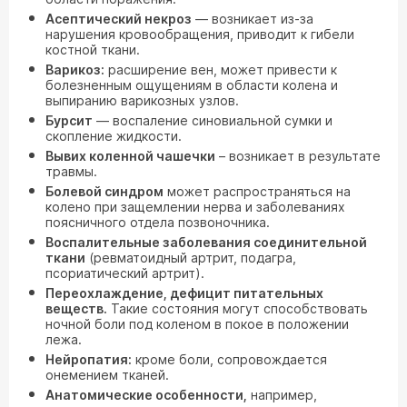
Асептический некроз
— возникает из-за
нарушения кровообращения, приводит к гибели
костной ткани.
Варикоз:
расширение вен, может привести к
болезненным ощущениям в области колена и
выпиранию варикозных узлов.
Бурсит
— воспаление синовиальной сумки и
скопление жидкости.
Вывих коленной чашечки
– возникает в результате
травмы.
Болевой синдром
может распространяться на
колено при защемлении нерва и заболеваниях
поясничного отдела позвоночника.
Воспалительные заболевания соединительной
ткани
(ревматоидный артрит, подагра,
псориатический артрит).
Переохлаждение, дефицит питательных
веществ.
Такие состояния могут способствовать
ночной боли под коленом в покое в положении
лежа.
Нейропатия:
кроме боли, сопровождается
онемением тканей.
Анатомические особенности,
например,