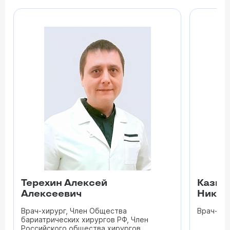
Терехин Алексей
Казьм
Алексеевич
Никол
Врач-хирург, Член Общества
Врач-тр
бариатрических хирургов РФ, Член
Российского общества хирургов,