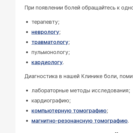
При появлении болей обращайтесь к одн
терапевту;
неврологу
;
травматологу
;
пульмонологу;
кардиологу
.
Диагностика в нашей Клинике боли, поми
лабораторные методы исследования;
кардиографию;
компьютерную томографию
;
магнитно-резонансную томографию
.