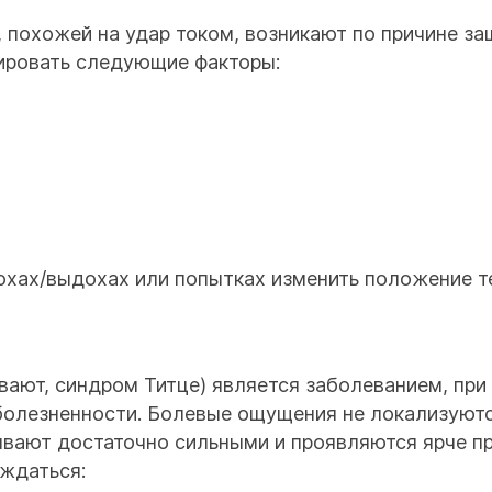
 похожей на удар током, возникают по причине з
цировать следующие факторы:
охах/выдохах или попытках изменить положение т
ывают, синдром Титце) является заболеванием, пр
 болезненности. Болевые ощущения не локализуютс
ывают достаточно сильными и проявляются ярче пр
ждаться: