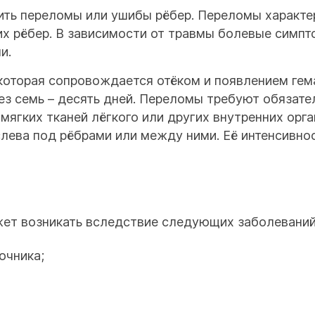
сить переломы или ушибы рёбер. Переломы характе
их рёбер. В зависимости от травмы болевые симп
и.
которая сопровождается отёком и появлением гем
ез семь – десять дней. Переломы требуют обязат
ягких тканей лёгкого или других внутренних орга
лева под рёбрами или между ними. Её интенсивност
ет возникать вследствие следующих заболеваний
очника;