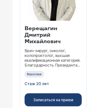
Верещагин
Дмитрий
Михайлович
Врач-хирург, онколог,
колопроктолог, высшая
квалификационная категория.
Благодарность Президента
Российской Федерации В.
Путина за высокие личные
Взрослые
показатели в служебной
Стаж 20 лет
деятельности и
многолетнюю
добросовестную службу
член Российского общества
Записаться на прием
хирургов (РОХ), Ассоциации