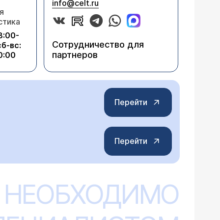
info@celt.ru
я
стика
8:00-
Сотрудничество для
сб-вс:
партнеров
0:00
Перейти
Перейти
 НЕОБХОДИМО