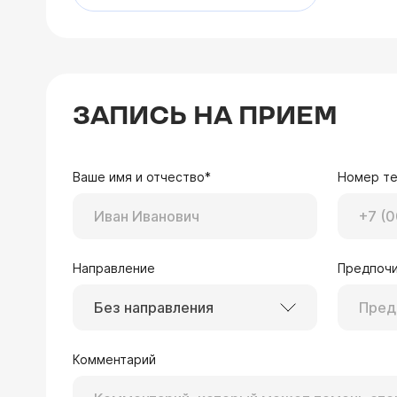
онкологов России (АОР),
Ассоциации
колопроктологов России,
Российского общества
колоректальных хирургов
(РОКХ), Российского
общества клинической
ЗАПИСЬ НА ПРИЕМ
онкологии (RUSSCO),
Ассоциации флебологов
России (АФР)
Ваше имя и отчество*
Номер т
Направление
Предпочи
Без направления
Комментарий