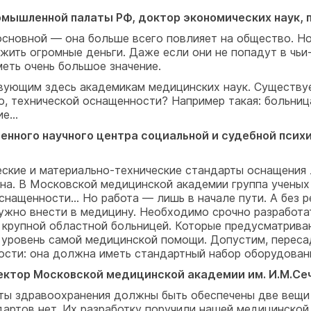
мышленной палаты РФ, доктор экономических наук, 
сновной — она больше всего повлияет на общество. Но
ожить огромные деньги. Даже если они не попадут в чьи
еть очень большое значение.
твующим здесь академикам медицинских наук. Существуе
о, технической оснащенности? Например такая: больниц
ние…
нного научного центра социальной и судебной психи
ские и материально-технические стандарты оснащения 
вана. В Московской медицинской академии группа ученых
снащенности… Но работа — лишь в начале пути. А без р
нужно внести в медицину. Необходимо срочно разработа
я крупной областной больницей. Которые предусматрив
 уровень самой медицинской помощи. Допустим, переса
ости: она должна иметь стандартный набор оборудования
ктор Московской медицинской академии им. И.М.Сеч
ты здравоохранения должны быть обеспечены две вещи 
ндартов нет. Их разработку поручили нашей медицинско