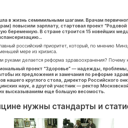
шла в жизнь семимильными шагами. Врачам первичног
ам) повысили зарплату, стартовал проект “Родовой 
ую беременную. В стране строится 15 новейших медц
диспансеризацию…
главный российский приоритет, который, по мнению Ми
 меньшей мере из кризиса.
ми руками делается реформа здравоохранения? Почему 
циональный проект “Здоровье” — надежды, проблемы,
чтобы их предложения и замечания по реформе здрав
ков нашего круглого стола, директор Российского о
нских наук, а другой участник — ректор Московск
 их высказываниям еще большую весомость.
цине нужны стандарты и стати