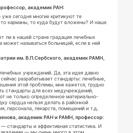
профессор, академик РАН:
 уже сегодня многие критикуют те
-то карманы, то куда будут вложены? И наше
т ли в нашей стране градация лечебных
а может называться больницей, если в ней
атрии им. В.П.Сербского, академик РАМН,
лечебных учреждений. Да, эта идея давно
 сейчас разрабатывает стандарты: лечебные,
ешения этой проблемы, мне кажется, трудно
ть стандарты для всех медучреждений,
ают не только определенное материально-
дку сердца нельзя делать в районной
, персонала, лекарств, помещений и т.д.
енова, академик РАН и РАМН, профессор:
— стандарты и эффективная статистика. И
й академии — мы очень много в этом