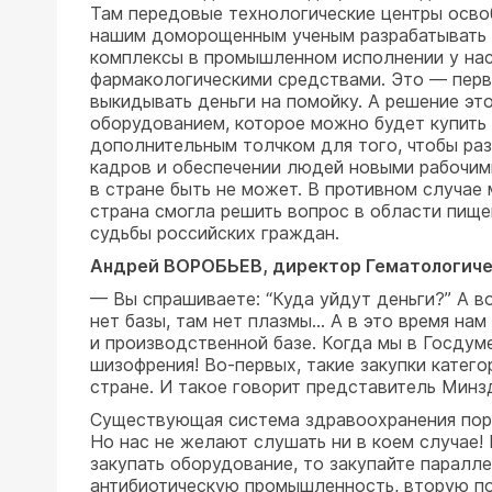
Там передовые технологические центры осво
нашим доморощенным ученым разрабатывать н
комплексы в промышленном исполнении у нас
фармакологическими средствами. Это — перв
выкидывать деньги на помойку. А решение э
оборудованием, которое можно будет купить 
дополнительным толчком для того, чтобы раз
кадров и обеспечении людей новыми рабочими
в стране быть не может. В противном случае 
страна смогла решить вопрос в области пище
судьбы российских граждан.
Андрей ВОРОБЬЕВ, директор Гематологичес
— Вы спрашиваете: “Куда уйдут деньги?” А в
нет базы, там нет плазмы… А в это время на
и производственной базе. Когда мы в Госдуме
шизофрения! Во-первых, такие закупки катег
стране. И такое говорит представитель Минз
Существующая система здравоохранения пороч
Но нас не желают слушать ни в коем случае!
закупать оборудование, то закупайте паралл
антибиотическую промышленность, вторую по