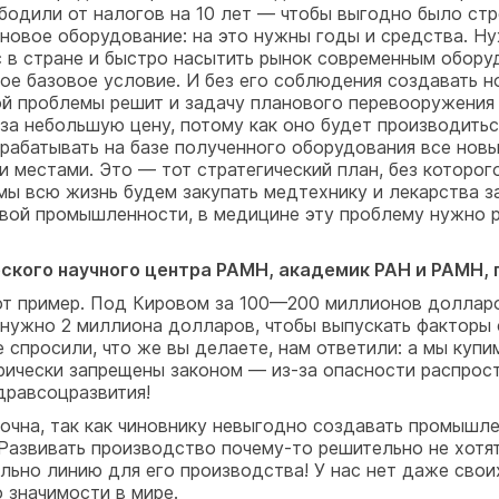
бодили от налогов на 10 лет — чтобы выгодно было ст
овое оборудование: на это нужны годы и средства. Ну
 в стране и быстро насытить рынок современным обор
ое базовое условие. И без его соблюдения создавать н
той проблемы решит и задачу планового перевооружени
за небольшую цену, потому как оно будет производитьс
рабатывать на базе полученного оборудования все новы
 местами. Это — тот стратегический план, без которо
мы всю жизнь будем закупать медтехнику и лекарства за
вой промышленности, в медицине эту проблему нужно р
кого научного центра РАМН, академик РАН и РАМН, 
от пример. Под Кировом за 100—200 миллионов долларо
м нужно 2 миллиона долларов, чтобы выпускать факторы 
 спросили, что же вы делаете, нам ответили: а мы купи
орически запрещены законом — из-за опасности распрос
дравсоцразвития!
на, так как чиновнику невыгодно создавать промышлен
 Развивать производство почему-то решительно не хотя
ельно линию для его производства! У нас нет даже сво
 значимости в мире.