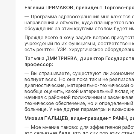
Евгений ПРИМАКОВ, президент Торгово-про
— Программа здравоохранения мне кажется о
направления и объекты, куда планируется вл
обсуждение за этим круглым столом будет им
Прежде всего я хочу задать вопрос присутс
учреждений по их функциям и, соответственн
есть рентген, УЗИ, хирургическое оборудова
Татьяна ДМИТРИЕВА, директор Государстве
профессор:
— Вы спрашиваете, существуют ли экономиче
волнует всех. Но она пока так и не реализо
диагностические, материально-технической о
вообще оценить, какой материальный вклад 
начиная с районной поликлиники и заканчива
техническое обеспечение, но и определенный
больнице. У нее другие параметры и возможн
Михаил ПАЛЬЦЕВ, вице-президент РАМН, ре
— Мое мнение таково: для эффективной рабо
это серьезная беда, что до сих пор этих ста