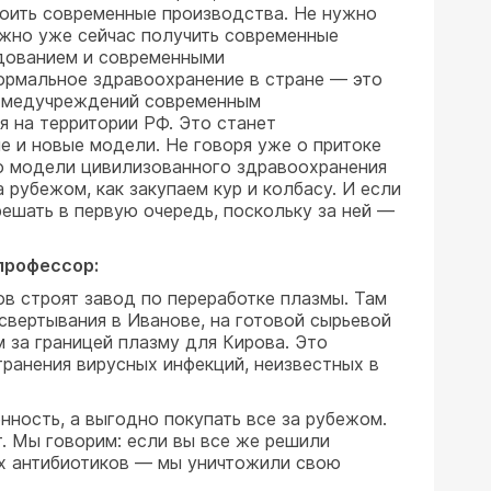
роить современные производства. Не нужно
жно уже сейчас получить современные
удованием и современными
ормальное здравоохранение в стране — это
я медучреждений современным
я на территории РФ. Это станет
е и новые модели. Не говоря уже о притоке
го модели цивилизованного здравоохранения
 рубежом, как закупаем кур и колбасу. И если
ешать в первую очередь, поскольку за ней —
профессор:
в строят завод по переработке плазмы. Там
свертывания в Иванове, на готовой сырьевой
м за границей плазму для Кирова. Это
транения вирусных инфекций, неизвестных в
ность, а выгодно покупать все за рубежом.
т. Мы говорим: если вы все же решили
их антибиотиков — мы уничтожили свою