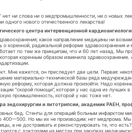
” нет ни слова ни о медпромышленности, ни о новых лек
ни одного нового отечественного лекарства!
ического центра интервенционной кардиоангиологии
дравоохранения; какое направление медицины ни возьм
ить о коренной, радикальной реформе здравоохранения 
ботает по тем же принципам, что и 60 лет назад. Мы 
которая коренным образом изменила здравоохранение. 
ндартизации.
кт. Мне кажется, он преследует две цели. Первая: нек
шение материально-технической базы ряда медучрежден
ную реформу, которая должна произойти. Надо коренны
зации “скорой помощи”, которая у нас одна из лучших 
скую промышленность, которой у нас тоже нет.
а эндохирургии и литотрипсии, академик РАЕН, про
новных бед. Стенты для операций больным инфарктом мио
о 400—500. Но мы их не производим: нет медпрома. Мы 
цы, а не достраивать и реконструировать те, что есть
туются с докторами на местах при закупках медицинск