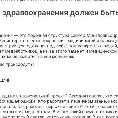
 здравоохранения должен быть
нения — это порочная структура самого Минздравсоцра
 Министерство здравоохранения, медицинской и фарма
няя структура сделана “под себя”, под конкретных люде
ет медработников, а из-за этого там нет и медицинско
равления развития нашей медицины.
вас происходит?!
шли!
едшие в национальный проект? Сегодня говорят, что с
бочайшая ошибка! Кто работает в первичном звене, како
попали. Как работает первичное звено? Если терапевт чт
втам и их медсестрам. В итоге яркий пример: только и
 уволилось 9 сестер, которых мы готовили 8 лет, котор