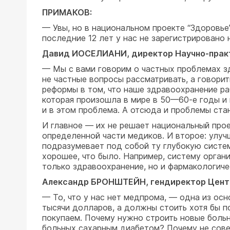
ПРИМАКОВ:
— Увы, но в национальном проекте “Здоровье
последние 12 лет у нас не зарегистрировано 
Давид ИОСЕЛИАНИ, директор Научно-практ
— Мы с вами говорим о частных проблемах з
не частные вопросы рассматривать, а говор
реформы в том, что наше здравоохранение ра
которая произошла в мире в 50—60-е годы и 
и в этом проблема. А отсюда и проблемы ста
И главное — их не решает национальный прое
определенной части медиков. И второе: улуч
подразумевает под собой ту глубокую систем
хорошее, что было. Например, систему органи
только здравоохранение, но и фармакологиче
Александр БРОНШТЕЙН, гендиректор Центр
— То, что у нас нет медпрома, — одна из ос
тысячи долларов, а должны стоить хотя бы п
покупаем. Почему нужно строить новые больни
больных сахарным диабетом? Почему не сове