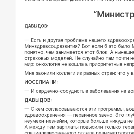
“Министр
ДАВЫДОВ:
— Есть и другая проблема нашего здравоохра
Минздравсоцразвития? Вот если б это было
понятно, чем занимается этот блок. А нынеш
страховых моделей. Не случайно там почти н
мир: онкология не вошла в приоритетные нап
Мне звонили коллеги из разных стран: что у 
ИОСЕЛИАНИ:
— И сердечно-сосудистые заболевания не во
ДАВЫДОВ:
— С кем согласовываются эти программы, вош
здравоохранения — первичное звено. Это глу
неумехи-незнайки, которые больше никуда не 
А между тем зарплаты повысили только терапе
специализированного отдела реаниматологов,