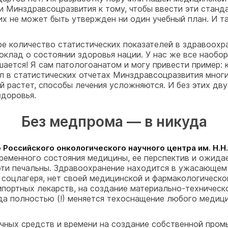
 Минздравсоцразвития к тому, чтобы ввести эти стандар
х не может быть утвержден ни один учебный план. И та
ире количество статистических показателей в здравоох
лад о состоянии здоровья нации. У нас же все наобор
ается! Я сам патологоанатом и могу привести пример: к
ел в статистических отчетах Минздравсоцразвития мног
й растет, способы лечения усложняются. И без этих дву
здоровья.
Без медпрома — в никуда
Российского онкологического научного центра им. Н.Н.
ременного состояния медицины, ее перспектив и ожидае
эти печальны. Здравоохранение находится в ужасающем с
ан соцлагеря, нет своей медицинской и фармакологиче
мпортных лекарств, на создание материально-техническ
ода полностью (!) меняется техоснащение любого меди
очных средств и времени на создание собственной пром