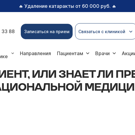
Удаление катаракты от 60 000 руб.
🔥
🔥
 33 88
Записаться на прием
Связаться с клиникой
Знает ли президент Путин об особенностях национальн
Направления
Пациентам
Врачи
Акци
ике
ЕНТ, ИЛИ ЗНАЕТ ЛИ ПР
АЦИОНАЛЬНОЙ МЕДИЦ