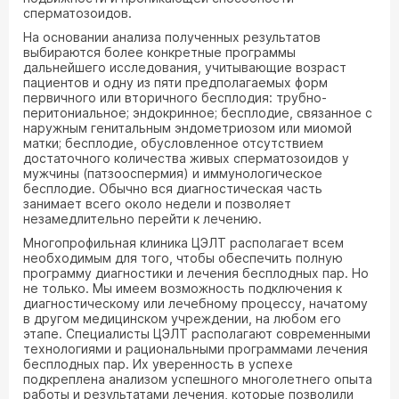
сперматозоидов.
На основании анализа полученных результатов
выбираются более конкретные программы
дальнейшего исследования, учитывающие возраст
пациентов и одну из пяти предполагаемых форм
первичного или вторичного бесплодия: трубно-
перитониальное; эндокринное; бесплодие, связанное с
наружным генитальным эндометриозом или миомой
матки; бесплодие, обусловленное отсутствием
достаточного количества живых сперматозоидов у
мужчины (патзооспермия) и иммунологическое
бесплодие. Обычно вся диагностическая часть
занимает всего около недели и позволяет
незамедлительно перейти к лечению.
Многопрофильная клиника ЦЭЛТ располагает всем
необходимым для того, чтобы обеспечить полную
программу диагностики и лечения бесплодных пар. Но
не только. Мы имеем возможность подключения к
диагностическому или лечебному процессу, начатому
в другом медицинском учреждении, на любом его
этапе. Специалисты ЦЭЛТ располагают современными
технологиями и рациональными программами лечения
бесплодных пар. Их уверенность в успехе
подкреплена анализом успешного многолетнего опыта
работы и результатами лечения, которые позволили