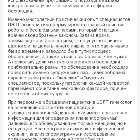
использованием программного подхода в каждом
конкретном случае — в зависимости от формы
бесплодия.
Именно многолетний практический опыт специалистов
ЦЭЛТ позволил им сформулировать главный принцип
работы с бесплодными парами, который стал для
врачей своеобразным законом. Задача врача,
занимающегося бесплодием, — не упустить ничего
важного и не делать ничего лишнего, что растягивало
бы во времени и заводило бы в тупик процесс
обследования, а также стоило бы больше, чем нужно.
А поскольку доли мужского и женского бесплодия
приблизительно равны, то обследование необходимо
проводить именно супружеских пар. Целесообразна
параллельная работа “женских” и “мужских”
специалистов, поскольку патологии каждой четвертой
пары имеют сочетание нескольких факторов, причем
со стороны обоих супругов.
При первом же обращении пациентки в ЦЭЛТ гинеколог
на основании обстоятельной беседы и
высокотехнологичной диагностики имеет достаточно
информации для определения плана (программы)
дальнейшего обследования не только женщины, но и
ее супруга. Все программы включают инфекционный
скрининг, анализ спермограммы и исследование
подвижности и проникающей способности