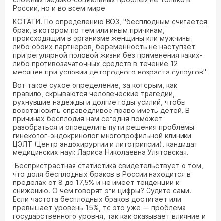
России, но и во всем мире
КСТАТИ. По определению ВОЗ, "бесплодным считается
брак, в котором по тем или иным причинам,
происходящим в организме женщины или мужчины
либо обоих партнеров, беременность не наступает
при регулярной половой жизни без применения каких-
либо противозачаточных средств в течение 12
месяцев при условии детородного возраста супругов".
Вот такое сухое определение, за которым, как
правило, скрываются человеческие трагедии,
рухнувшие надежды и долгие годы усилий, чтобы
восстановить справедливое право иметь детей. В
причинах бесплодия нам сегодня поможет
разобраться и определить пути решения проблемы
гинеколог-эндокринолог многопрофильной клиники
ЦЭЛТ (Центр эндохирургии и литотрипсии), кандидат
медицинских наук Лариса Николаевна Улятовская.
Беспристрастная статистика свидетельствует о том,
что доля бесплодных браков в России находится в
пределах от 8 до 17,5% и не имеет тенденции к
снижению. О чем говорят эти цифры? Судите сами.
Если частота бесплодных браков достигает или
превышает уровень 15%, то это уже — проблема
государственного уровня, так как оказывает влияние и