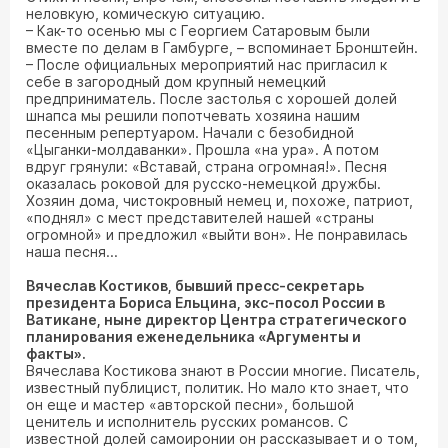
неловкую, комическую ситуацию.
– Как-то осенью мы с Георгием Сатаровым были
вместе по делам в Гамбурге, – вспоминает Бронштейн.
– После официальных мероприятий нас пригласил к
себе в загородный дом крупный немецкий
предприниматель. После застолья с хорошей долей
шнапса мы решили попотчевать хозяина нашим
песенным репертуаром. Начали с безобидной
«Цыганки-молдаванки». Прошла «на ура». А потом
вдруг грянули: «Вставай, страна огромная!». Песня
оказалась роковой для русско-немецкой дружбы.
Хозяин дома, чистокровный немец и, похоже, патриот,
«поднял» с мест представителей нашей «страны
огромной» и предложил «выйти вон». Не понравилась
наша песня...
Вячеслав Костиков, бывший пресс-секретарь
президента Бориса Ельцина, экс-посол России в
Ватикане, ныне директор Центра стратегического
планирования еженедельника «Аргументы и
факты».
Вячеслава Костикова знают в России многие. Писатель,
известный публицист, политик. Но мало кто знает, что
он еще и мастер «авторской песни», большой
ценитель и исполнитель русских романсов. С
известной долей самоиронии он рассказывает и о том,