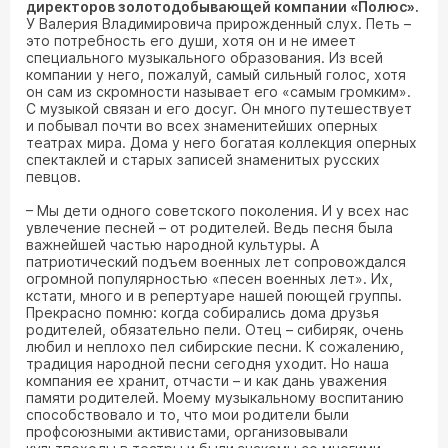
директоров золотодобывающей компании «Полюс».
У Валерия Владимировича прирожденный слух. Петь –
это потребность его души, хотя он и не имеет
специального музыкального образования. Из всей
компании у него, пожалуй, самый сильный голос, хотя
он сам из скромности называет его «самым громким».
С музыкой связан и его досуг. Он много путешествует
и побывал почти во всех знаменитейших оперных
театрах мира. Дома у него богатая коллекция оперных
спектаклей и старых записей знаменитых русских
певцов.
– Мы дети одного советского поколения. И у всех нас
увлечение песней – от родителей. Ведь песня была
важнейшей частью народной культуры. А
патриотический подъем военных лет сопровождался
огромной популярностью «песен военных лет». Их,
кстати, много и в репертуаре нашей поющей группы.
Прекрасно помню: когда собирались дома друзья
родителей, обязательно пели. Отец – сибиряк, очень
любил и неплохо пел сибирские песни. К сожалению,
традиция народной песни сегодня уходит. Но наша
компания ее хранит, отчасти – и как дань уважения
памяти родителей. Моему музыкальному воспитанию
способствовало и то, что мои родители были
профсоюзными активистами, организовывали