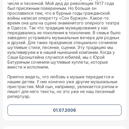
числе и песенной. Мой дед до революции 1917 года
был присяжным поверенным. Но больше он
прославился тем, что в бурные годы гражданской
войны написал оперетту «Сон буржуя». Какое-то
время она шла на сцене знаменитого оперного театра
в Одессе. Так что традиции музицирования у нас
передавались из поколения в поколение. В семье было
заведено устраивать музыкальные вечера для родных
и друзей. Для таких праздников специально сочиняли
шутливые стихи, песенки, сценки. Эту традицию мы
культивируем и в нашей нынешней компании. Когда у
Саши Бронштейна случился юбилей, мы с Юрой
Батуриным сочинили шутливые куплеты, которые
вместе и исполнили.
Приятно видеть, что любовь к музыке передается и
нашим детям. У них конечно уже другие музызальные
пристрастия. Мой сын, например, увлекается рэпом и
пишет для него тексты, но это уже не наш песенный
репертуар.
01.07.2006