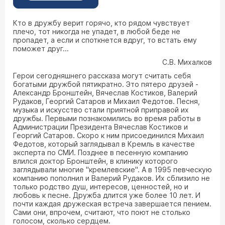
Кто в дружбу верит горячо, кто рядом чувствует
плечо, тот никогда не упадет, в любой беде не
пропадет, а если и споткнется вдруг, то встать ему
поможет друг...
С.В. Михалков
Герои сегодняшнего рассказа могут считать себя
богатыми дружбой пятикратно. Это пятеро друзей -
Александр Бронштейн, Вячеслав Костиков, Валерий
Рудаков, Георгий Сатаров и Михаил Федотов. Песня,
музыка и искусство стали приятной приправой их
дружбы. Первыми познакомились во время работы в
Администрации Президента Вячеслав Костиков и
Георгий Сатаров. Скоро к ним присоединился Михаил
Федотов, который заглядывал в Кремль в качестве
эксперта по СМИ. Позднее в песенную компанию
влился доктор Бронштейн, в клинику которого
заглядывали многие "кремлевские". А в 1995 певческую
компанию пополнил и Валерий Рудаков. Их сблизило не
только родство душ, интересов, ценностей, но и
любовь к песне. Дружба длится уже более 10 лет. И
почти каждая дружеская встреча завершается пением.
Сами они, впрочем, считают, что поют не столько
голосом, сколько сердцем.