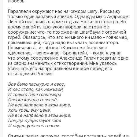
любовь.
Параллели окружают нас на каждом шагу. Расскажу
только один забавный эпизод. Однажды мы с Андрисом
Лиепой оказались в доме отдыха Большого театра. Во
время одной из прогулок набрели на странное
сооружение: что-то похожее на шлагбаум с огромной
гирей. Оказалось, что это ни много ни мало – говномер,
показывающий, когда надо вызывать ассенизатора.
Посмеялись... и забыли. «Каково же было мое
удивление, – вспоминает Бронштейн, – когда я узнал,
что этому сооружению Александр Галич посвятил одно
из своих знаменитых стихотворений. Мне удалось
услышать его на прощальном вечере перед его
отъездом из России:
Все было пасмурно и серо,
И лес стоял, как неживой,
И только гиря говномера
Слегка качала головой.
Не все напрасно в этом мире,
Хоть грош ему цена.
Не все напрасно в этом мире,
Покуда существуют гиря
И виден уровень говна».
Стихи и песни, впрочем, способны поставить людей и в