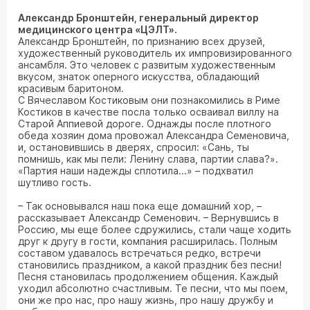
Александр Бронштейн, генеральный директор
медицинского центра «ЦЭЛТ».
Александр Бронштейн, по признанию всех друзей,
художественный руководитель их импровизированного
ансамбля. Это человек с развитым художественным
вкусом, знаток оперного искусства, обладающий
красивым баритоном.
С Вячеславом Костиковым они познакомились в Риме
Костиков в качестве посла только осваивал виллу на
Старой Аппиевой дороге. Однажды после плотного
обеда хозяин дома провожал Александра Семеновича,
и, остановившись в дверях, спросил: «Сань, ты
помнишь, как мы пели: Ленину слава, партии слава?».
«Партия наши надежды сплотила...» – подхватил
шутливо гость.
– Так основывался наш пока еще домашний хор, –
рассказывает Александр Семенович. – Вернувшись в
Россию, мы еще более сдружились, стали чаще ходить
друг к другу в гости, компания расширилась. Полным
составом удавалось встречаться редко, встречи
становились праздником, а какой праздник без песни!
Песня становилась продолжением общения. Каждый
уходил абсолютно счастливым. Те песни, что мы поем,
они же про нас, про нашу жизнь, про нашу дружбу и