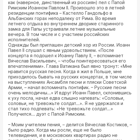
как (наверное, динственный из россиян) пел с Папой
Римским Иоанном Павлом II. Произошло это в летней
резиденции понтифика – Кастелло Гандольфо в
Альбанских горах неподалеку от Рима. Во время
летнего отдыха во внутреннем дворике старинного
замка для Папы устраивали летние музыкальные
вечера. В том числе и с участием российских
исполнителей.
Однажды был приглашен детский хор из России. Иоанн
Павел II слушал с явным удовольствием. «После
концерта я подошел к Иоанну Павлу II, – вспоминает
Вячеслав Васильевич, – чтобы поинтересоваться его
впечатлениями». Глава Ватикана был явно тронут: «Мне
нравится русская песня. Когда я жил в Польше, мне
приходилось бывать на русских концертах, в том числе
на выступлениях Ансамбля песни и пляски Cоветской
Aрмии, – начал вспоминать понтифик. – Русские песни
очень мелодичны...» И вдруг Иоанн Павел, склонившись
к уху посла, начал едва слышно напевать: «Соловьи,
соловьи, не тревожьте солдат...». Я не удержался и
стал тихо подпевать: «Не тревожьте солдат...»
Получился... дуэт с Папой Римским.
– Моим учителем пения, – делится Вячеслав Костиков, –
было радио. Когда мы росли, еще не было
телевидения, и в московских квартирах радио не