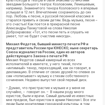
культпоходы в театры и были знакомы со многими
звездами Большого театра: Козловским, Лемешевым,
например. Знаменитого тенора Козловского я впервые
услышал в 12 лет. Впечатление сохранилось до сих
пор. Любовь к песне, к русской песенной классике я
старался привить и своим детям. Ведь музыка, песня –
это счастье! Как поется в прекрасной песне
Александры Пахмутовой на слова Николая
Добронравова: «Тот, кто песни петь и слушать не
умеет, тот не будет счастлив никогда».
Михаил Федотов, бывший министр печати РФ и
представитель России при ЮНЕСКО, ныне секретарь
Союза журналистов России, один из авторов
действующего Закона о печати РФ.
Михаил Федотов самый камерный из всех
исполнителей в квинтете, у него тихий, почти
«интимный» тенор, переходящий, как он говорит, в
декламацию. В отличие от своих друзей по спевке он
сам «пописывает» музыку к стихам собственного
сочинения. Недавно выпустил свой первый диск.
– Думаю, что пристрастие к музыке и у меня не
случайно, – говорит он. – В нашем роду много
юристов, были и врачи. Самый дальний из известных
мне предков, был юристом в армии Николая I. Все эти
люди были носителями городской культуры, в том