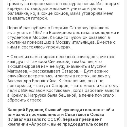
грамоту за первое место в конкурсе пения. Из лагеря я
вернулся с твердым желанием учиться игре на
балалайке, но, в конце концов, мама уговорила меня
заниматься гитарой.
Первый раз публично Георгию Сатарову пришлось
выступить в 1957 на Всемирном фестивале молодежи и
студентов в Москве. Каким-то чудом он оказался в
компании приехавших в Москву итальянцев. Вместе с
ними и состоялась «премьера».
– Одним из самых ярких песенных эпизодов я считаю
наш дуэт с Тамарой Синявской, тем более, что
аккомпанировал нам ее муж, знаменитый Муслим
Магомаев, – рассказывает Сатаров. – Дуэт возник
случайно: встретились и запели в гостях, на даче у
Александра Бронштейна. К сожалению, опыт не
повторился, – сетует Сатаров, – зато много и часто мы
пели с Вячеславом Костиковым, когда работали вместе
в Кремле. Нагрузка была бешеной, а пение помогало
сбросить стресс.
Валерий Рудаков, бывший руководитель золотой и
алмазной промышлености Советского Союза
(Главалмаззолото СССР), первый президент
компании «Алроса», ныне председатель совета