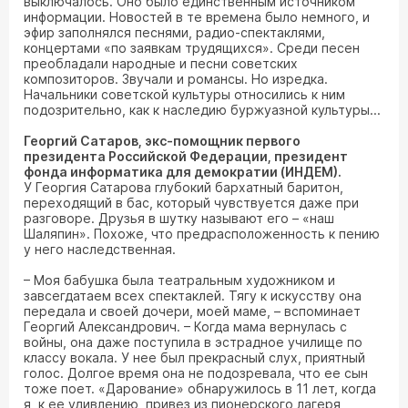
выключалось. Оно было единственным источником
информации. Новостей в те времена было немного, и
эфир заполнялся песнями, радио-спектаклями,
концертами «по заявкам трудящихся». Среди песен
преобладали народные и песни советских
композиторов. Звучали и романсы. Но изредка.
Начальники советской культуры относились к ним
подозрительно, как к наследию буржуазной культуры...
Георгий Сатаров, экс-помощник первого
президента Российской Федерации, президент
фонда информатика для демократии (ИНДЕМ).
У Георгия Сатарова глубокий бархатный баритон,
переходящий в бас, который чувствуется даже при
разговоре. Друзья в шутку называют его – «наш
Шаляпин». Похоже, что предрасположенность к пению
у него наследственная.
– Моя бабушка была театральным художником и
завсегдатаем всех спектаклей. Тягу к искусству она
передала и своей дочери, моей маме, – вспоминает
Георгий Александрович. – Когда мама вернулась с
войны, она даже поступила в эстрадное училище по
классу вокала. У нее был прекрасный слух, приятный
голос. Долгое время она не подозревала, что ее сын
тоже поет. «Дарование» обнаружилось в 11 лет, когда
я, к ее удивлению, привез из пионерского лагеря