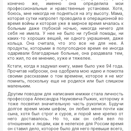
конечно же, именно она определила мои
профессиональные и нравственные установки. Хотя,
боюсь, мне никогда не подняться на эту высоту. Мама,
которая сутки напролет проводила в операционной во
время войны и которая уже в мирное время мчалась к
больным даже глубокой ночью, никогда ничего для
себя не имела. У нее не было ни губной помады, ни
каких-то хороших вещей, ни одного украшения, даже
кольца. Она считала, что это все не для нее. А
продукты, которыми в полуголодное время ее иногда
одаривали благодарные больные, она раздавала тем,
кто жил, по ее мнению, хуже и тяжелее.
Кстати, когда я задумал книгу, маме было уже 94 года.
Прочитав наброски, она одобрила мою идею и помогла
своими рассказами о том времени, которое я не мог
помнить, поскольку еще не родился или был слишком
маленьким.
Другим поводом для написания книжки стала личность
профессора Александра Наумовича Рыжих, которому я
тоже посвятил значительную часть рукописи. Будучи
долгое время моим шефом, он любил меня почти как
сына, хотя был строг и суров, и порой мне крепко от
него доставалось. Но то, как он себя вел по
отношению к людям, как в нелегкое для России время
он ставил дело, которое было для него превыше всего,