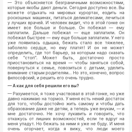
— Это объясняется безграничными возможностями,
которые якобы дают деньги. Сегодня доступно все. Вы
можете отдыхать на мировых курортах, ездить на
роскошных машинах, питаться деликатесами, лечиться
у лучших врачей. И человек видит, что в этой гонке он
имеет все больше и больше. Он побежал — ему
заплатили. Дальше побежал — еще заплатили. Он
побежал быстрее — ему еще больше заплатили. У него
уже появилась одышка, бежать стало все тяжелее,
заболело сердце, но ему платят! И он не может
определить, где тот барьер, за которым надо сказать
себе "стоп". Может быть, достаточно просто
приостановиться на время — чтобы заняться собой,
повернуться к семье, повозиться с детьми, уделить
внимание старым родителям… Но это, конечно, вопрос
философский, и решить его очень трудно.
— А как для себя решили его вы?
— Разумеется, я тоже участвовал в этой гонке, но уже
давно нажимаю на тормоз. У меня есть некий достаток
для того, чтобы достойно жить самому и чтобы дать
образование даже не детям, а теперь уже внукам, — и
мне достаточно. Не хочу лукавить и говорить, что
откажусь от лишних возможностей, если те вдруг на
меня упадут. Но бежать за ними я уже не буду. И меня
очень огорчает, когда я вижу, что люди моего