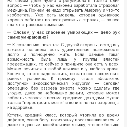
На самом деле нужно отрегулировать только один
вопрос — чтобы у нас наконец заработала страховая
медицина. Причем не надо открывать Америку и что-то
изобретать. Уже есть модель, которая одинаково
хорошо работает во всех развитых странах, — за все
платят страховые компании.
— Словом, у нас спасение умирающих — дело рук
самих умирающих?
— К сожалению, пока так. С другой стороны, сегодня у
каждого человека есть удивительная возможность
долго и полноценно жить. Если раньше такая
возможность была лишь у группы властей
предержащих, то сейчас в принципе она есть у всех.
Можно лечиться в любой клинике и у любого врача.
Конечно, за это надо платить, но зато все находятся в
равных условиях. К примеру, стала абсолютно
доступной эндоскопическая хирургия — сегодня
операцию без разреза живота можно сделать где
угодно, даже за небольшие деньги, которые может
собрать человек с весьма средними доходами. Нужно
только "перестроить мозги" и копить не на похороны, а
на здоровье.
Кстати, средний класс, который утопили во время
дефолта, слава богу, потихоньку восстанавливается. И
даже по данным нашей клиники я вижу, что все больше