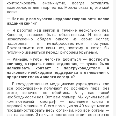
контролировать ежеминутно, всегда оставлять
возможность для творчества. Можно сказать, это мой
девиз.
— Нет ли у вас чувства неудовлетворенности после
издания книги?
— Я работал над книгой в течение нескольких лет.
Конечно, старался быть объективным. И все же
незаслуженно обидел одного из своих коллег,
подозревая в недобросовестном поступке.
Доказательств его вины нет, поэтому я хотел бы
публично извиниться перед Григорием Ярыгиным.
— Раньше, чтобы чего-то добиться — построить
клинику, открыть новое отделение, — нужно было
налаживать контакт с партруководством. А
насколько необходимо поддерживать отношения с
представителями власти сегодня?
— В государственных медицинских учреждениях, где
все оборудование получают по росчерку пера, без
этого, конечно, не обойтись. А у нас такой
необходимости нет. Вот вам пример. Мы купили новый
компьютерный томограф — последнее слово в
мировой медицине. С его помощью за 40 минут можно
продиагностировать весь организм, ибо все органы —
как на ладони. Это чудо прогресса стоит достаточно