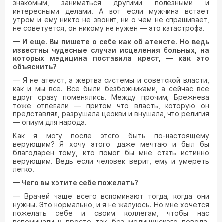
знакомым, заниматься другими полезными и
интересными делами. А вот если мужчина встает
утром и ему никто не звонит, ни о чем не спрашивает,
не советуется, он никому не нужен — это катастрофа.
— И еще. Вы пишете о себе как об атеисте. Но ведь
известны чудесные случаи исцеления больных, на
которых медицина поставила крест, — как это
объяснить?
— Я не атеист, а жертва системы и советской власти,
как и мы все. Все были безбожниками, а сейчас все
вдруг сразу поменялись. Между прочим, Брежнева
тоже отпевали — притом что власть, которую он
представлял, разрушала церкви и внушала, что религия
— опиум для народа.
Как я могу после этого быть по-настоящему
верующим? Я хочу этого, даже мечтаю и был бы
благодарен тому, кто помог бы мне стать истинно
верующим. Ведь если человек верит, ему и умереть
легко.
— Чего вы хотите себе пожелать?
— Врачей чаще всего вспоминают тогда, когда они
нужны. Это нормально, и я не жалуюсь. Но мне хочется
пожелать себе и своим коллегам, чтобы нас
вспоминали и просто так, без медицинского повода.