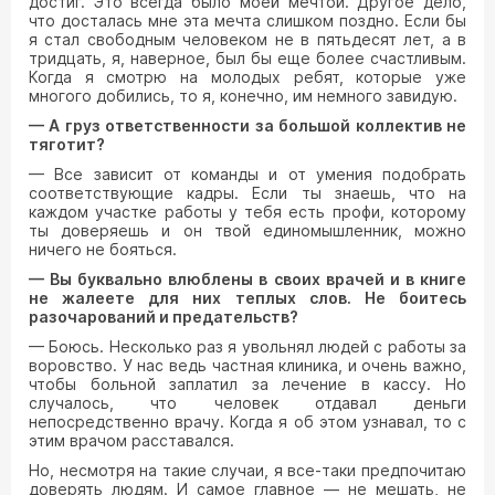
достиг. Это всегда было моей мечтой. Другое дело,
что досталась мне эта мечта слишком поздно. Если бы
я стал свободным человеком не в пятьдесят лет, а в
тридцать, я, наверное, был бы еще более счастливым.
Когда я смотрю на молодых ребят, которые уже
многого добились, то я, конечно, им немного завидую.
— А груз ответственности за большой коллектив не
тяготит?
— Все зависит от команды и от умения подобрать
соответствующие кадры. Если ты знаешь, что на
каждом участке работы у тебя есть профи, которому
ты доверяешь и он твой единомышленник, можно
ничего не бояться.
— Вы буквально влюблены в своих врачей и в книге
не жалеете для них теплых слов. Не боитесь
разочарований и предательств?
— Боюсь. Несколько раз я увольнял людей с работы за
воровство. У нас ведь частная клиника, и очень важно,
чтобы больной заплатил за лечение в кассу. Но
случалось, что человек отдавал деньги
непосредственно врачу. Когда я об этом узнавал, то с
этим врачом расставался.
Но, несмотря на такие случаи, я все-таки предпочитаю
доверять людям. И самое главное — не мешать, не