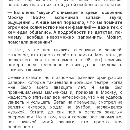
поскольку хвастаться этой датой особенно не хочется.
— Вы очень "вкусно" описываете время, особенно
Москву 1950-х, вспоминая запахи, звуки,
ощущения… А еще меня поразило, что вы помните
огромное количество имен и фамилий — даже тех, с
кем едва общались. А подробности из детства, по-
моему, вообще невозможно запомнить. Может,
помогали дневники?
— Нет, я не вел никаких дневников и записей.
Наверное, это просто свойство памяти. Моя мать до
последнего дня (а она умерла в 98 лет) помнила
номера всех телефонов и никогда не глядела в
записную книжку.
Смешно сказать, но я запомнил фамилии французских
балерин, которые танцевали в Большом театре, когда
мне было всего двадцать лет. Я ведь был
провинциальным мальчиком и, приехав в Москву, с
жадностью впитывал все интересное, что мне удалось
увидеть и услышать. Бегал на премьеры, смотрел на
великих актеров, ходил на футбол, наслаждался
музыкой. Кстати, до сих пор я остался заядлым
опероманом. Но в том, что я хорошо все запоминаю,
нет никакой моей заслуги, это просто моя
особенность.