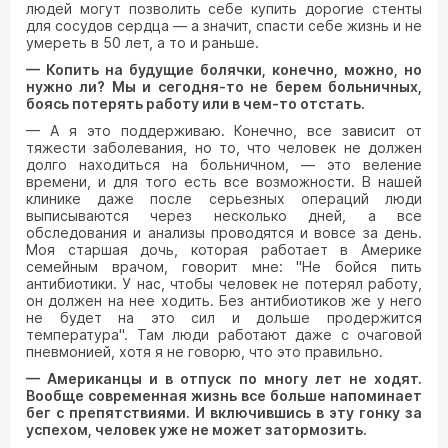
людей могут позволить себе купить дорогие стенты
для сосудов сердца — а значит, спасти себе жизнь и не
умереть в 50 лет, а то и раньше.
— Копить на будущие болячки, конечно, можно, но
нужно ли? Мы и сегодня-то не берем больничных,
боясь потерять работу или в чем-то отстать.
— А я это поддерживаю. Конечно, все зависит от
тяжести заболевания, но то, что человек не должен
долго находиться на больничном, — это веление
времени, и для того есть все возможности. В нашей
клинике даже после серьезных операций люди
выписываются через несколько дней, а все
обследования и анализы проводятся и вовсе за день.
Моя старшая дочь, которая работает в Америке
семейным врачом, говорит мне: "Не бойся пить
антибиотики. У нас, чтобы человек не потерял работу,
он должен на нее ходить. Без антибиотиков же у него
не будет на это сил и дольше продержится
температура". Там люди работают даже с очаговой
пневмонией, хотя я не говорю, что это правильно.
— Американцы и в отпуск по многу лет не ходят.
Вообще современная жизнь все больше напоминает
бег с препятствиями. И включившись в эту гонку за
успехом, человек уже не может затормозить.