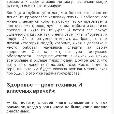
возраста и даже старше не могут остановиться, и
однажды они от этого умирают.
Вообще я глубоко убежден, что большое количество
денег не продлевает человеку жизнь. Наоборот, его
жизнь становится короче, потому что он пребывает в
постоянном стрессе, думая о том, чтобы эти деньги не
пропали и никто их не украл. А потом все вокруг
удивляются: как же так, у него были яхты и "Боинги", и
вдруг в 45 лет он умер от инсульта… Правда, есть и
другая категория людей, которые, живя в достатке и
много работая, научились следить за своим
здоровьем. Они не пьют, не курят, регулярно
обследуются — среди пациентов нашей клиники я вижу
все больше и больше таких людей. Другое дело, что
те, у кого денег нет, должны тоже иметь какие-то
гарантии, что им будет оказана нужная медицинская
помощь. Но это уже задача государства.
Здоровье — дело техники. И
классных врачей<
— Вы, кстати, в своей книге вспоминаете о тех
временах, когда у вас ничего не было, как о вполне
счастливых.