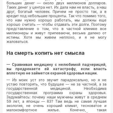
больших денег — около двух миллионов долларов.
Таких денег у центра нет. Их дала нам не власть, а наш
друг, богатый человек. Причем не просто так, а в
кредит под небольшие проценты. Так что помимо того,
что нам нужно хорошо работать, мы должны еще
хорошо считать — чтобы отдавать эти долги. Поэтому
представление о том, что в частной клинике все
миллионеры и живут припеваючи, весьма далеко от
истины. Хотя мы живем неплохо, и я не могу
жаловаться.
На смерть копить нет смысла
— Сравнивая медицину с нелюбимой падчерицей,
вы предрекаете ей катастрофу, если власть
вплотную не займется охраной здоровья нации.
— Из моих уст это звучит парадоксально, но я не
устаю повторять, что будущее — не за частной, а за
государственной медициной. Необходима
государственная программа охраны здоровья.
Задумайтесь: почему наши мужчины живут в среднем
59 лет, а японцы — 83? Там ведь не самая лучшая
экология, не очень хороший климат, тесноватое и
малокомфортное жилье. Конечно, такая