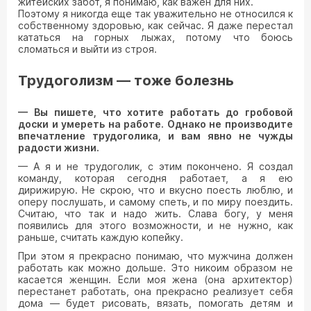
житейских забот, я понимаю, как важен для них.
Поэтому я никогда еще так уважительно не относился к
собственному здоровью, как сейчас. Я даже перестал
кататься на горных лыжах, потому что боюсь
сломаться и выйти из строя.
Трудоголизм — тоже болезнь
— Вы пишете, что хотите работать до гробовой
доски и умереть на работе. Однако не производите
впечатление трудоголика, и вам явно не чужды
радости жизни.
— А я и не трудоголик, с этим покончено. Я создал
команду, которая сегодня работает, а я ею
дирижирую. Не скрою, что и вкусно поесть люблю, и
оперу послушать, и самому спеть, и по миру поездить.
Считаю, что так и надо жить. Слава богу, у меня
появились для этого возможности, и не нужно, как
раньше, считать каждую копейку.
При этом я прекрасно понимаю, что мужчина должен
работать как можно дольше. Это никоим образом не
касается женщин. Если моя жена (она архитектор)
перестанет работать, она прекрасно реализует себя
дома — будет рисовать, вязать, помогать детям и