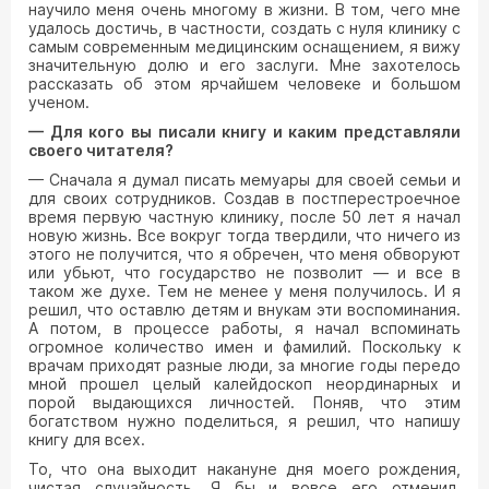
научило меня очень многому в жизни. В том, чего мне
удалось достичь, в частности, создать с нуля клинику с
самым современным медицинским оснащением, я вижу
значительную долю и его заслуги. Мне захотелось
рассказать об этом ярчайшем человеке и большом
ученом.
— Для кого вы писали книгу и каким представляли
своего читателя?
— Сначала я думал писать мемуары для своей семьи и
для своих сотрудников. Создав в постперестроечное
время первую частную клинику, после 50 лет я начал
новую жизнь. Все вокруг тогда твердили, что ничего из
этого не получится, что я обречен, что меня обворуют
или убьют, что государство не позволит — и все в
таком же духе. Тем не менее у меня получилось. И я
решил, что оставлю детям и внукам эти воспоминания.
А потом, в процессе работы, я начал вспоминать
огромное количество имен и фамилий. Поскольку к
врачам приходят разные люди, за многие годы передо
мной прошел целый калейдоскоп неординарных и
порой выдающихся личностей. Поняв, что этим
богатством нужно поделиться, я решил, что напишу
книгу для всех.
То, что она выходит накануне дня моего рождения,
чистая случайность. Я бы и вовсе его отменил,