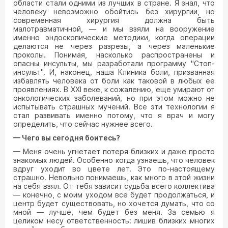
области стали одними из лучших в стране. Я знал, что
человеку невозможно обойтись без хирургии, но
современная хирургия должна быть
малотравматичной, — и мы взяли на вооружение
именно эндоскопические методики, когда операции
делаются не через разрезы, а через маленькие
проколы. Понимая, насколько распространены и
опасны инсульты, мы разработали программу "Стоп-
инсульт". И, наконец, наша Клиника боли, призванная
избавлять человека от боли как таковой в любых ее
проявлениях. В XXI веке, к сожалению, еще умирают от
онкологических заболеваний, но при этом можно не
испытывать страшных мучений. Все эти технологии я
стал развивать именно потому, что я врач и могу
определить, что сейчас нужнее всего.
— Чего вы сегодня боитесь?
— Меня очень угнетает потеря близких и даже просто
знакомых людей. Особенно когда узнаешь, что человек
вдруг уходит во цвете лет. Это по-настоящему
страшно. Невольно понимаешь, как много в этой жизни
на себя взял. От тебя зависит судьба всего коллектива
— конечно, с моим уходом все будет продолжаться, и
центр будет существовать, но хочется думать, что со
мной — лучше, чем будет без меня. За семью я
целиком несу ответственность: лишив близких многих