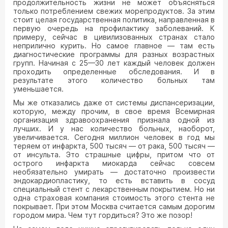
продолжительность жизни не может объясняться
только потреблением свежих морепродуктов. За этим
стоит целая государственная политика, направленная в
первую очередь на профилактику заболеваний. К
примеру, сейчас в цивилизованных странах стало
неприлично курить. Но самое главное — там есть
диагностические программы для разных возрастных
групп. Начиная с 25—30 лет каждый человек должен
проходить определенные обследования. И в
результате этого количество больных там
уменьшается.
Мы же отказались даже от системы диспансеризации,
которую, между прочим, в свое время Всемирная
организация здравоохранения признала одной из
лучших. И у нас количество больных, наоборот,
увеличивается. Сегодня миллион человек в год мы
теряем от инфаркта, 500 тысяч — от рака, 500 тысяч —
от инсульта. Это страшные цифры, притом что от
острого инфаркта миокарда сейчас совсем
необязательно умирать — достаточно произвести
эндокардиопластику, то есть вставить в сосуд
специальный стент с лекарственным покрытием. Но ни
одна страховая компания стоимость этого стента не
покрывает. При этом Москва считается самым дорогим
городом мира. Чем тут гордиться? Это же позор!