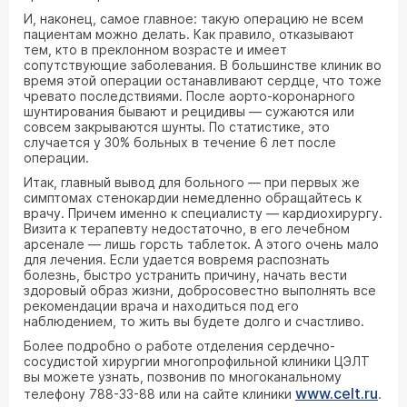
И, наконец, самое главное: такую операцию не всем
пациентам можно делать. Как правило, отказывают
тем, кто в преклонном возрасте и имеет
сопутствующие заболевания. В большинстве клиник во
время этой операции останавливают сердце, что тоже
чревато последствиями. После аорто-коронарного
шунтирования бывают и рецидивы — сужаются или
совсем закрываются шунты. По статистике, это
случается у 30% больных в течение 6 лет после
операции.
Итак, главный вывод для больного — при первых же
симптомах стенокардии немедленно обращайтесь к
врачу. Причем именно к специалисту — кардиохирургу.
Визита к терапевту недостаточно, в его лечебном
арсенале — лишь горсть таблеток. А этого очень мало
для лечения. Если удается вовремя распознать
болезнь, быстро устранить причину, начать вести
здоровый образ жизни, добросовестно выполнять все
рекомендации врача и находиться под его
наблюдением, то жить вы будете долго и счастливо.
Более подробно о работе отделения сердечно-
сосудистой хирургии многопрофильной клиники ЦЭЛТ
вы можете узнать, позвонив по многоканальному
www.celt.ru
телефону 788-33-88 или на сайте клиники
.