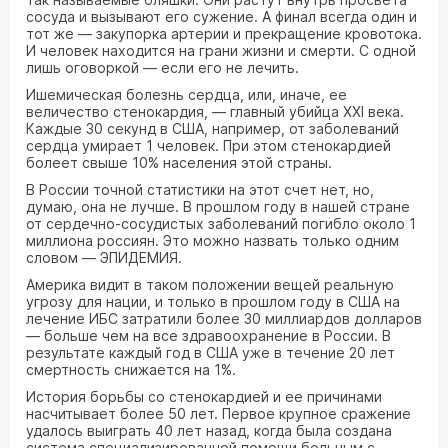
сосуда и вызывают его сужение. А финал всегда один и
тот же — закупорка артерии и прекращение кровотока.
И человек находится на грани жизни и смерти. С одной
лишь оговоркой — если его не лечить.
Ишемическая болезнь сердца, или, иначе, ее
величество стенокардия, — главный убийца XXI века.
Каждые 30 секунд в США, например, от заболеваний
сердца умирает 1 человек. При этом стенокардией
болеет свыше 10% населения этой страны.
В России точной статистики на этот счет нет, но,
думаю, она не лучше. В прошлом году в нашей стране
от сердечно-сосудистых заболеваний погибло около 1
миллиона россиян. Это можно назвать только одним
словом — ЭПИДЕМИЯ.
Америка видит в таком положении вещей реальную
угрозу для нации, и только в прошлом году в США на
лечение ИБС затратили более 30 миллиардов долларов
— больше чем на все здравоохранение в России. В
результате каждый год в США уже в течение 20 лет
смертность снижается на 1%.
История борьбы со стенокардией и ее причинами
насчитывает более 50 лет. Первое крупное сражение
удалось выиграть 40 лет назад, когда была создана
система специализированной помощи больным с