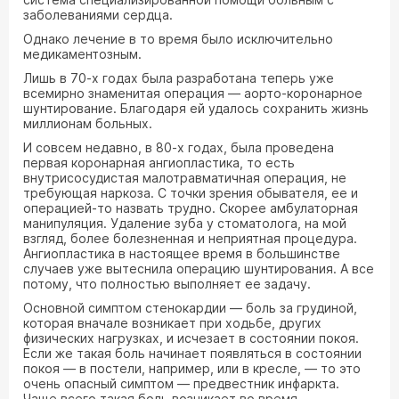
заболеваниями сердца.
Однако лечение в то время было исключительно
медикаментозным.
Лишь в 70-х годах была разработана теперь уже
всемирно знаменитая операция — аорто-коронарное
шунтирование. Благодаря ей удалось сохранить жизнь
миллионам больных.
И совсем недавно, в 80-х годах, была проведена
первая коронарная ангиопластика, то есть
внутрисосудистая малотравматичная операция, не
требующая наркоза. С точки зрения обывателя, ее и
операцией-то назвать трудно. Скорее амбулаторная
манипуляция. Удаление зуба у стоматолога, на мой
взгляд, более болезненная и неприятная процедура.
Ангиопластика в настоящее время в большинстве
случаев уже вытеснила операцию шунтирования. А все
потому, что полностью выполняет ее задачу.
Основной симптом стенокардии — боль за грудиной,
которая вначале возникает при ходьбе, других
физических нагрузках, и исчезает в состоянии покоя.
Если же такая боль начинает появляться в состоянии
покоя — в постели, например, или в кресле, — то это
очень опасный симптом — предвестник инфаркта.
Чаще всего такая боль возникает во время