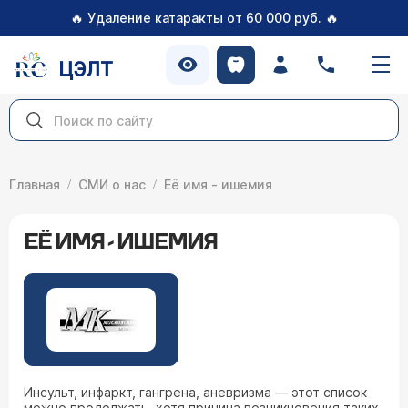
🔥
🔥
Удаление катаракты от 60 000 руб.
ЦЭЛТ
Главная
СМИ о нас
Её имя - ишемия
ЕЁ ИМЯ - ИШЕМИЯ
Инсульт, инфаркт, гангрена, аневризма — этот список
можно продолжать, хотя причина возникновения таких