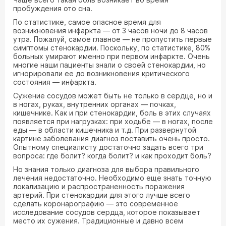
пробуждения ото сна.
По статистике, самое опасное время для
возникновения инфаркта — от 3 часов ночи до 8 часов
утра. Пожалуй, самое главное — не пропустить первые
симптомы стенокардии. Поскольку, по статистике, 80%
больных умирают именно при первом инфаркте. Очень
многие наши пациенты знали о своей стенокардии, но
игнорировали ее до возникновения критического
состояния — инфаркта.
Сужение сосудов может быть не только в сердце, но и
в ногах, руках, внутренних органах — почках,
кишечнике. Как и при стенокардии, боль в этих случаях
появляется при нагрузках: при ходьбе — в ногах, после
еды — в области кишечника и т.д. При развернутой
картине заболевания диагноз поставить очень просто.
Опытному специалисту достаточно задать всего три
вопроса: где болит? когда болит? и как проходит боль?
Но знания только диагноза для выбора правильного
лечения недостаточно. Необходимо еще знать точную
локализацию и распространенность поражения
артерий. При стенокардии для этого лучше всего
сделать коронарографию — это современное
исследование сосудов сердца, которое показывает
место их сужения. Традиционные и давно всем