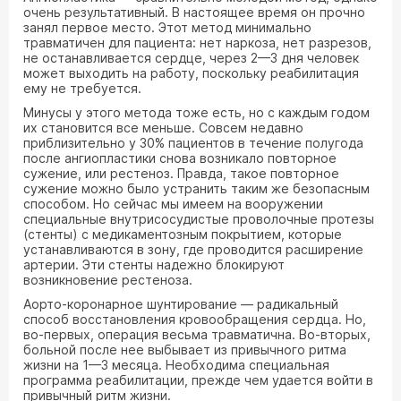
очень результативный. В настоящее время он прочно
занял первое место. Этот метод минимально
травматичен для пациента: нет наркоза, нет разрезов,
не останавливается сердце, через 2—3 дня человек
может выходить на работу, поскольку реабилитация
ему не требуется.
Минусы у этого метода тоже есть, но с каждым годом
их становится все меньше. Совсем недавно
приблизительно у 30% пациентов в течение полугода
после ангиопластики снова возникало повторное
сужение, или рестеноз. Правда, такое повторное
сужение можно было устранить таким же безопасным
способом. Но сейчас мы имеем на вооружении
специальные внутрисосудистые проволочные протезы
(стенты) с медикаментозным покрытием, которые
устанавливаются в зону, где проводится расширение
артерии. Эти стенты надежно блокируют
возникновение рестеноза.
Аорто-коронарное шунтирование — радикальный
способ восстановления кровообращения сердца. Но,
во-первых, операция весьма травматична. Во-вторых,
больной после нее выбывает из привычного ритма
жизни на 1—3 месяца. Необходима специальная
программа реабилитации, прежде чем удается войти в
привычный ритм жизни.