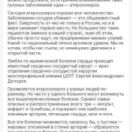
грозных заболеваний одна — атеросклероз.
Сегодня атеросклероз поразил все человечество.
Заболевания сосудов убивают — это общеизвестный
факт. Смертность от них не только в России, но и в
мире занимает первое место. Но большинство таких
пациентов (именно в нашей стране), зная об этом,
обычно просто ждут, не предпринимая никаких усилий.
Какой-то национальный гипноз кроликов удавом. Мы не
хотим, чтобы нас съели, но неминуемо двигаемся к
открытой пасти.
Ликбез по ишемической болезни сердца проводит
известный сердечно-сосудистый хирург — врач
отделения сердечно-сосудистой хирургии
многопрофильной клиники ЦЭЛТ Сергей Александрович
Дроздов.
Проявляется атеросклероз у разных людей по-
разному. Но часто у одного больного могут возникнуть
все вышеперечисленные болезни. Однако самых
опасных и распространенных всего три — инсульт,
инфаркт и тромбозы, и поражают они наиболее
значимые артерии, питающие сердце, мозг и ноги.
Все эти болезни начинаются, казалось бы, с пустяка —
жировых отложений в стенке артерий — образуются
так называемые бляшки. Они растут внутрь просвета