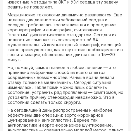
известные методы типа ЭКГ и УЗИ сердца эту задачу
решить не позволяют.
Медицинские технологии динамично развиваются. Еще
недавно для диагностики заболеваний сердца и
сосудов требовалась госпитализация и проведение
коронарографии и ангиографии, считающихся
“золотым” диагностическим стандартом. Сегодня их
полностью заменяет высокоскоростной 64-
мультиспиральный компьютерный томограф, имеющий
такое преимущество, как отсутствие необходимости в
госпитализации, обследование длится всего 15—20
минут.
Но, пожалуй, самое главное в любом лечении — это
правильно выбранный способ из всего спектра
современных возможностей. Раньше врачи делали
ставку только на медикаменты. Сегодня ситуация
изменилась. Таблетками можно лишь облегчить
состояние, устранить ряд проявлений — симптомов, но
устранить причину стенокардии невозможно. Это в
состоянии сделать только хирурги.
На сегодняшний день распространены и наиболее
эффективны две операции: аорто-коронарное
шунтирование и ангиопластика. Вернее так:
ангиопластика и аорто-коронарное шунтирование.
Ангиопластика — сравнительно молодой метод, однако