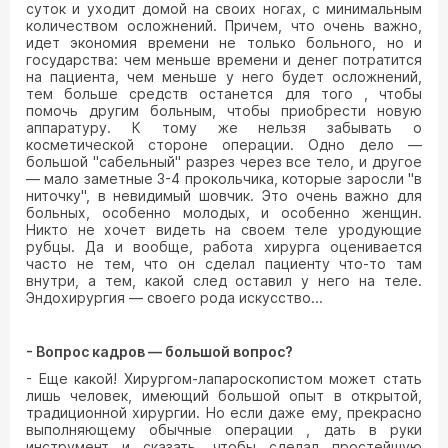
суток и уходит домой на своих ногах, с минимальным
количеством осложнений. Причем, что очень важно,
идет экономия времени не только больного, но и
государства: чем меньше времени и денег потратится
на пациента, чем меньше у него будет осложнений,
тем больше средств останется для того , чтобы
помочь другим больным, чтобы приобрести новую
аппаратуру. К тому же нельзя забывать о
косметической стороне операции. Одно дело —
большой "сабельный" разрез через все тело, и другое
— мало заметные 3-4 прокольчика, которые заросли "в
ниточку", в невидимый шовчик. Это очень важно для
больных, особенно молодых, и особенно женщин.
Никто не хочет видеть на своем теле уродующие
рубцы. Да и вообще, работа хирурга оценивается
часто не тем, что он сделал пациенту что-то там
внутри, а тем, какой след оставил у него на теле.
Эндохирургия — своего рода искусство...
- Вопрос кадров — большой вопрос?
- Еще какой! Хирургом-лапароскопистом может стать
лишь человек, имеющий большой опыт в открытой,
традиционной хирургии. Но если даже ему, прекрасно
выполняющему обычные операции , дать в руки
инструмент и сказать, чтобы сделал простейшую