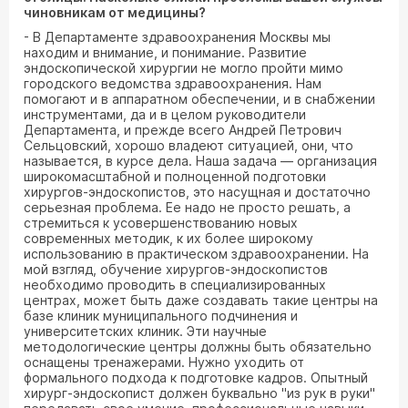
чиновникам от медицины?
- В Департаменте здравоохранения Москвы мы
находим и внимание, и понимание. Развитие
эндоскопической хирургии не могло пройти мимо
городского ведомства здравоохранения. Нам
помогают и в аппаратном обеспечении, и в снабжении
инструментами, да и в целом руководители
Департамента, и прежде всего Андрей Петрович
Сельцовский, хорошо владеют ситуацией, они, что
называется, в курсе дела. Наша задача — организация
широкомасштабной и полноценной подготовки
хирургов-эндоскопистов, это насущная и достаточно
серьезная проблема. Ее надо не просто решать, а
стремиться к усовершенствованию новых
современных методик, к их более широкому
использованию в практическом здравоохранении. На
мой взгляд, обучение хирургов-эндоскопистов
необходимо проводить в специализированных
центрах, может быть даже создавать такие центры на
базе клиник муниципального подчинения и
университетских клиник. Эти научные
методологические центры должны быть обязательно
оснащены тренажерами. Нужно уходить от
формального подхода к подготовке кадров. Опытный
хирург-эндоскопист должен буквально "из рук в руки"