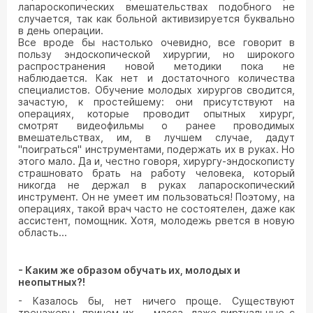
лапароскопических вмешательствах подобного не
случается, так как больной активизируется буквально
в день операции.
Все вроде бы настолько очевидно, все говорит в
пользу эндоскопической хирургии, но широкого
распространения новой методики пока не
наблюдается. Как нет и достаточного количества
специалистов. Обучение молодых хирургов сводится,
зачастую, к простейшему: они присутствуют на
операциях, которые проводит опытных хирург,
смотрят видеофильмы о ранее проводимых
вмешательствах, им, в лучшем случае, дадут
"поиграться" инструментами, подержать их в руках. Но
этого мало. Да и, честно говоря, хирургу-эндоскописту
страшновато брать на работу человека, который
никогда не держал в руках лапароскопический
инструмент. Он не умеет им пользоваться! Поэтому, на
операциях, такой врач часто не состоятелен, даже как
ассистент, помощник. Хотя, молодежь рвется в новую
область...
- Каким же образом обучать их, молодых и
неопытных?!
- Казалось бы, нет ничего проще. Существуют
тренажеры, причем их — масса, даже виртуальные с