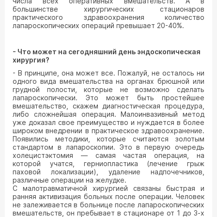
числа всех оперативных вмешательств. А в
большинстве хирургических стационаров
практического здравоохранения количество
лапароскопических операций превышает 20-40%.
- Что может на сегодняшний день эндоскопическая
хирургия?
- В принципе, она может все. Пожалуй, не осталось ни
одного вида вмешательства на органах брюшной или
грудной полости, которые не возможно сделать
лапароскопически. Это может быть простейшее
вмешательство, скажем диагностическая процедура,
либо сложнейшая операция. Малоинвазивный метод
уже доказал свое преимущество и нуждается в более
широком внедрении в практическое здравоохранение.
Появились методики, которые считаются золотым
стандартом в лапароскопии. Это в первую очередь
холецистэктомия — самая частая операция, на
которой учатся, герниопластика (лечение грыж
паховой локализации), удаление надпочечников,
различные операции на желудке.
С малотравматичной хирургией связаны быстрая и
ранняя активизация больных после операции. Человек
не залеживается в больнице после лапароскопических
вмешательств, он пребывает в стационаре от 1 до 3-х