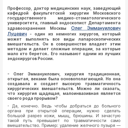
Профессор, доктор медицинских наук, заведующий
кафедрой факультетской хирургии Московского
государственного медико-стоматологического
университета, главный эндоскопист Департамента
Олег Эммануилович
здравоохранения Москвы
Луцевич
- один из немногих хирургов, который
может выполнять все виды лапароскопических
вмешательств. Он в совершенстве владеет этим
методом и делает сложные операции, за которые
мало кто берется.. Его называют одним из лучших
эндохирургов России.
- Олег Эммануилович, хирургия традиционная,
открытая, веками была основополагающей. Но она
создавала и создает высокую травматичность
хирургических вмешательств. Можно ли сказать,
что хирургия щадящая, малоинвазивная является
своего рода прорывом?
- Да, конечно. Ведь чтобы добраться до больного
органа при открытой операции, нужно сделать
большой разрез кожи, мышц, брюшины. И зачастую
такой путь превышает по травматичности само
вмешательство. Пример: удаление желчного пузыря —