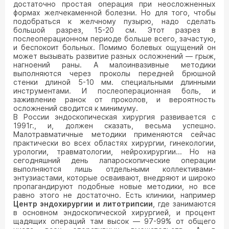
достаточно простая операция при неосложненных
формах желчекаменной болезни. Но для того, чтобы
подобраться к желчному пузырю, надо сделать
большой разрез, 15-20 см. Этот разрез в
послеоперационном периоде больше всего, зачастую,
и беспокоит больных. Помимо болевых ощущений он
может вызывать развитие разных осложнений — грыж,
нагноений раны. А малоинвазивные методики
выполняются через проколы передней брюшной
стенки длиной 5-10 мм. специальными длинными
инструментами. И послеоперационная боль, и
заживление ранок от проколов, и вероятность
осложнений сводится к минимуму.
В России эндоскопическая хирургия развивается с
1991г., и, должен сказать, весьма успешно.
Малотравматичные методики применяются сейчас
практически во всех областях хирургии, гинекологии,
урологии, травматологии, нейрохирургии... Но на
сегодняшний день лапароскопические операции
выполняются лишь отдельными коллективами-
энтузиастами, которые осваивают, внедряют и широко
пропагандируют подобные новые методики, но все
равно этого не достаточно. Есть клиники, например
Центр эндохирургии и литотрипсии
, где занимаются
в основном эндоскопической хирургией, и процент
щадящих операций там высок — 97-99% от общего