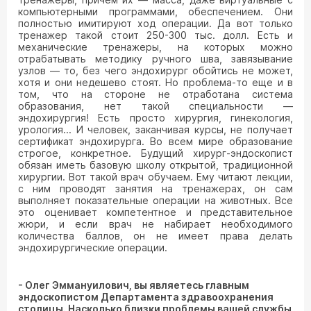
компьютерными программами, обеспечением. Они
полностью имитируют ход операции. Да вот только
тренажер такой стоит 250-300 тыс. долл. Есть и
механические тренажеры, на которых можно
отрабатывать методику ручного шва, завязывание
узлов — то, без чего эндохирург обойтись не может,
хотя и они недешево стоят. Но проблема-то еще и в
том, что на стороне не отработана система
образования, нет такой специальности —
эндохирургия! Есть просто хирургия, гинекология,
урология... И человек, заканчивая курсы, не получает
сертификат эндохирурга. Во всем мире образование
строгое, конкретное. Будущий хирург-эндоскопист
обязан иметь базовую школу открытой, традиционной
хирургии. Вот такой врач обучаем. Ему читают лекции,
с ним проводят занятия на тренажерах, он сам
выполняет показательные операции на животных. Все
это оценивает компетентное и представительное
жюри, и если врач не набирает необходимого
количества баллов, он не имеет права делать
эндохирургические операции.
- Олег Эммануилович, вы являетесь главным
эндоскопистом Департамента здравоохранения
столицы. Насколько близки проблемы вашей службы