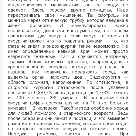
эндоскопическую манипуляцию, он ее сходу не
сделает. Здесь совсем другие принципы, Надо
перестраивать свое мышление. Ты смотришь на
монитор через оптическую трубку, которая введена в
живот больного. И манипулировать нужно
специальными, длинными инструментами, не совсем
привычными для хирурга. Если хирург в открытой
хирургии может что-то пощупать руками — то, что
глаза не видят, в эндохирургии такое невозможно. Не
имея определенных навыков, врач может просто
навредить больному. Так и случаются, например,
травмы общих желчных протоков, непредвиденные
кровотечения из сосудов, потому что у врача нет
навыков, как правильно перевязать сосуд, как
выделить орган, наложить шов... Эндохирургия —
область сложная, напряженная. По статистике, в
открытой хирургии летальность после удаления
составляет 0,3-0,7%, иногда доходит до 1,7-3%, то есть
из 100 человек 2-3 умирают. В эндоскопической
хирургии цифры совсем другие: на 10 тыс. больных
умирают 1-2 человека. Такой метод особенно хорош
для людей пожилого и старческого возраста. Ведь
после операции они лежат в постели, а это вызывает
развитие вторичных осложнений, которые происходят
со стороны сердечно-сосудистой системы, легких.
Нередки тромбозы, застои в венах. При