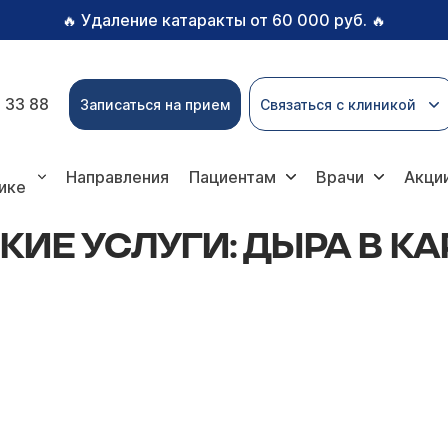
Удаление катаракты от 60 000 руб.
🔥
🔥
 33 88
Записаться на прием
Связаться с клиникой
и: дыра в кармане лучше дырки в животе
Направления
Пациентам
Врачи
Акци
ике
ИЕ УСЛУГИ: ДЫРА В К