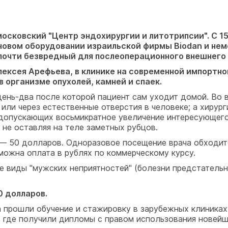
московский "Центр эндохирургии и литотрипсии". С 1
 новом оборудовании израильской фирмы Biodan и неме
почти безвредный для послеоперационного внешнего 
ексея Арефьева, в клинике на современной импортно
в организме опухолей, камней и спаек.
 день-два после которой пациент сам уходит домой. Во
 или через естественные отверстия в человеке; а хирур
допускающих восьмикратное увеличение интересующего 
 не оставляя на теле заметных рубцов.
 — 50 долларов. Одноразовое посещение врача обходит
можна оплата в рублях по коммерческому курсу.
е виды "мужских неприятностей" (болезни предстательн
0 долларов.
прошли обучение и стажировку в зарубежных клиниках (
, где получили дипломы с правом использования новей