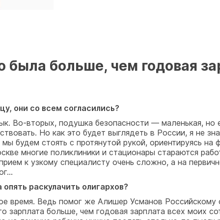
 была больше, чем годовая за
цу, они со всем согласились?
вык. Во-вторых, подушка безопасности — маленькая, но е
твовать. Но как это будет выглядеть в России, я не зна
и мы будем стоять с протянутой рукой, ориентируясь на
скве многие поликлиники и стационары стараются рабо
 прием к узкому специалисту очень сложно, а на первич
лог…
а опять раскулачить олигархов?
дное время. Ведь помог же Алишер Усманов Российском
его зарплата больше, чем годовая зарплата всех моих с