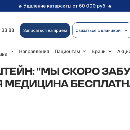
Удаление катаракты от 60 000 руб.
🔥
🔥
 33 88
Записаться на прием
Связаться с клиникой
ы скоро забудем, что государственная медицина беспл
Направления
Пациентам
Врачи
Акци
ике
ЕЙН: "МЫ СКОРО ЗАБУ
 МЕДИЦИНА БЕСПЛАТН