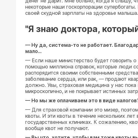
денег не дарит. Мне больно, когда я слышу, ч
некоторые наши госкорпорации супербогаты.
своей скудной зарплаты на здоровье малыш
"Я знаю доктора, которы
— Ну да, система-то не работает. Благода
мало…
— Если наше министерство будет говорить о 
помощью миллиона справок, которые люди соби
распорядится своими собственными средства
заболевание сердца, или рак, — продают квар
должно. Увы, страховая медицина у нас пока 
микроскопично, и не покрывает истинных зат
— Но мы же оплачиваем это в виде налогов
— Для страховой компании это мизер, поэтом
квоты. И эти квоты в течение нескольких лет
государственных клиниках. К сожалению, кво
вообще квот не получают.
— Вы что, хотите, чтобы вам тоже квоты в