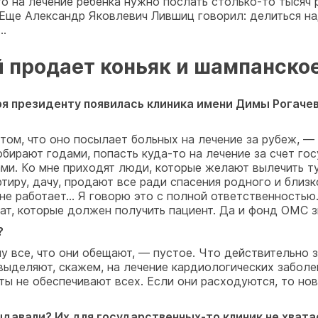
то на лечение ребенка нужно послать столько-то тысяч 
 Еще Александр Яковлевич Лившиц говорил: делиться на
а…
й продает коньяк и шампанско
ря президенту появилась клиника имени Димы Рогачев
том, что оно посылает больных на лечение за рубеж, — 
рают годами, попасть куда-то на лечение за счет госу
ми. Ко мне приходят люди, которые желают вылечить т
тиру, дачу, продают все ради спасения родного и близк
не работает… Я говорю это с полной ответственностью. 
рат, которые должен получить пациент. Да и фонд ОМС 
?
у все, что они обещают, — пустое. Что действительно
 выделяют, скажем, на лечение кардиологических заболе
ты не обеспечивают всех. Если они расходуются, то нов
ыдавали? Их для государственных-то клиник не хват