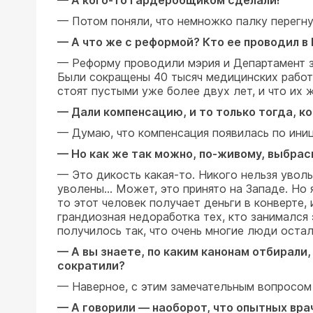
— А кого-то гардеробщиком сделали!
— Потом поняли, что немножко палку перегну
— А что же с реформой? Кто ее проводил в
— Реформу проводили мэрия и Департамент з
Были сокращены 40 тысяч медицинских работ
стоят пустыми уже более двух лет, и что их 
— Дали компенсацию, и то только тогда, к
— Думаю, что компенсация появилась по иниц
— Но как же так можно, по-живому, выбра
— Это дикость какая-то. Никого нельзя увольн
уволены… Может, это принято на Западе. Но я
то этот человек получает деньги в конверте,
грандиозная недоработка тех, кто занимался
получилось так, что очень многие люди остали
— А вы знаете, по каким канонам отбирали,
сократили?
— Наверное, с этим замечательным вопросом 
— А говорили — наоборот, что опытных вра