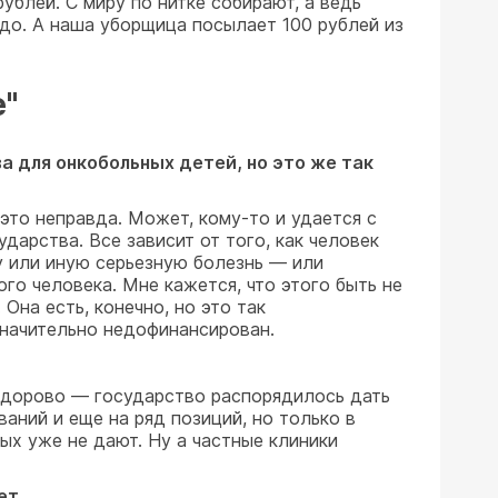
рублей. С миру по нитке собирают, а ведь
до. А наша уборщица посылает 100 рублей из
е"
а для онкобольных детей, но это же так
это неправда. Может, кому-то и удается с
дарства. Все зависит от того, как человек
у или иную серьезную болезнь — или
ого человека. Мне кажется, что этого быть не
Она есть, конечно, но это так
значительно недофинансирован.
 здорово — государство распорядилось дать
ваний и еще на ряд позиций, но только в
ых уже не дают. Ну а частные клиники
ает…