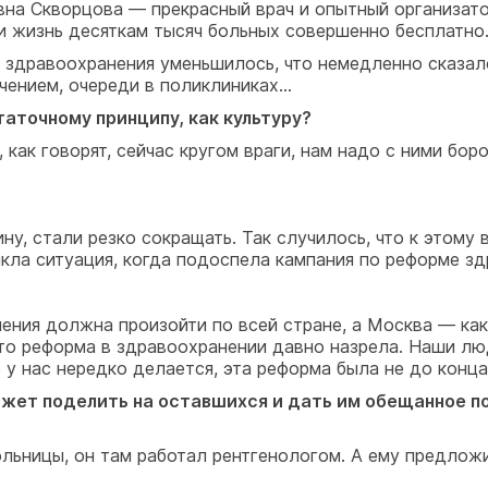
вна Скворцова — прекрасный врач и опытный организато
 жизнь десяткам тысяч больных совершенно бесплатно
 здравоохранения уменьшилось, что немедленно сказало
ением, очереди в поликлиниках...
аточному принципу, как культуру?
как говорят, сейчас кругом враги, нам надо с ними боро
ну, стали резко сокращать. Так случилось, что к этому 
икла ситуация, когда подоспела кампания по реформе з
ния должна произойти по всей стране, а Москва — как п
что реформа в здравоохранении давно назрела. Наши люд
то у нас нередко делается, эта реформа была не до конц
джет поделить на оставшихся и дать им обещанное п
ольницы, он там работал рентгенологом. А ему предлож