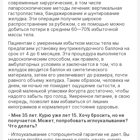
современные хирургические, в том числе
лапароскопические методы лечения: вертикальная
гастропластика, бандажирование и шунтирование
желудка. Эти операции получили широкое
распространение за рубежом, с их помощью можно
добиться потери в среднем 60—70% избыточной
массы тела.
Пациентам с умеренным избытком массы тела мы
предлагаем установку внутрижелудочного баллона на
срок от 4 до 6 месяцев. Эта процедура выполняется
эндоскопическим способом, как правило, в
амбулаторных условиях и заключается в том, что в
желудок вводится баллон из синтетического
материала, затем его увеличивают до размера, почти
равного объему желудка. Таким образом, человека ни
днем, ни ночью не покидает ощущение сытости, а
одной маленькой упаковки йогурта достаточно, чтобы
надолго забыть про голод. Умеренное питание, в свою
очередь, позволит вам избавиться от лишних
килограммов и нормализует состояние здоровье.
- Мне 35 лет. Курю уже лет 15. Хочу бросить, но не
получается. Может, попробовать иглоукалывание?
Что делать?
- Иглоукалывание стопроцентной гарантии не дает. Вы
можете пройти курс лечения и опять начать курить.