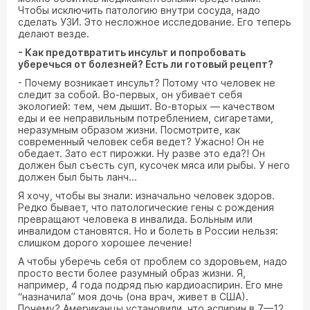
Чтобы исключить патологию внутри сосуда, надо
сделать УЗИ. Это несложное исследование. Его теперь
делают везде.
- Как предотвратить инсульт и попробовать
уберечься от болезней? Есть ли готовый рецепт?
- Почему возникает инсульт? Потому что человек не
следит за собой. Во-первых, он убивает себя
экологией: тем, чем дышит. Во-вторых — качеством
еды и ее неправильным потреблением, сигаретами,
неразумным образом жизни. Посмотрите, как
современный человек себя ведет? Ужасно! Он не
обедает. Зато ест пирожки. Ну разве это еда?! Он
должен был съесть суп, кусочек мяса или рыбы. У него
должен был быть ланч...
Я хочу, чтобы вы знали: изначально человек здоров.
Редко бывает, что патологические гены с рождения
превращают человека в инвалида. Больным или
инвалидом становятся. Но и болеть в России нельзя:
слишком дорого хорошее лечение!
А чтобы уберечь себя от проблем со здоровьем, надо
просто вести более разумный образ жизни. Я,
например, 4 года подряд пью кардиоаспирин. Его мне
“назначила” моя дочь (она врач, живет в США).
Почему? Американцы установили, что аспирин в 7—12