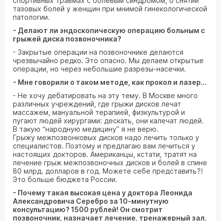
спортивных травмах с болевым синдромом, о снятии
тазовых болей у женщин при мнимой гинекологической
патологии.
- Делают ли эндоскопическую операцию больным с
грыжей диска позвоночника?
- Закрытые операции на позвоночнике делаются
чрезвычайно редко. Это опасно. Мы делаем открытые
операции, но через небольшие разрезы-насечки.
- Мне говорили о таком методе, как прокол и лазер...
- Не хочу дебатировать на эту тему. В Москве много
различных учреждений, где грыжи дисков лечат
массажем, мануальной терапией, физкультурой и
пугают людей хирургами: дескать, они калечат людей.
В такую “народную медицину” я не верю.
Грыжу межпозвонковых дисков надо лечить только у
специалистов. Поэтому и предлагаю вам лечиться у
настоящих докторов. Американцы, кстати, тратят на
лечение грыж межпозвоночных дисков и болей в спине
80 млрд. долларов в год. Можете себе представить?!
Это больше бюджета России.
- Почему такая высокая цена у доктора Леонида
Александровича Серебро за 10-минутную
консультацию? 1500 рублей! Он смотрит
позвоночник, назначает лечение, тренажерный зал,