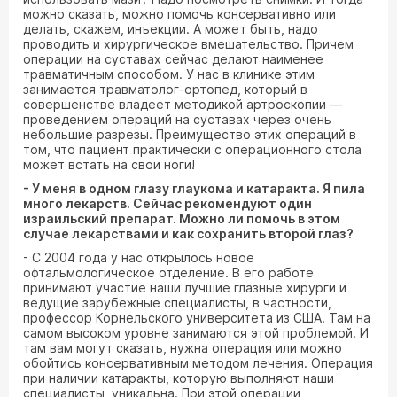
можно сказать, можно помочь консервативно или
делать, скажем, инъекции. А может быть, надо
проводить и хирургическое вмешательство. Причем
операции на суставах сейчас делают наименее
травматичным способом. У нас в клинике этим
занимается травматолог-ортопед, который в
совершенстве владеет методикой артроскопии —
проведением операций на суставах через очень
небольшие разрезы. Преимущество этих операций в
том, что пациент практически с операционного стола
может встать на свои ноги!
- У меня в одном глазу глаукома и катаракта. Я пила
много лекарств. Сейчас рекомендуют один
израильский препарат. Можно ли помочь в этом
случае лекарствами и как сохранить второй глаз?
- С 2004 года у нас открылось новое
офтальмологическое отделение. В его работе
принимают участие наши лучшие глазные хирурги и
ведущие зарубежные специалисты, в частности,
профессор Корнельского университета из США. Там на
самом высоком уровне занимаются этой проблемой. И
там вам могут сказать, нужна операция или можно
обойтись консервативным методом лечения. Операция
при наличии катаракты, которую выполняют наши
специалисты, уникальна. При этой операции