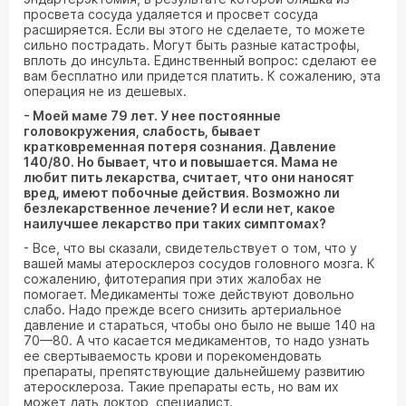
просвета сосуда удаляется и просвет сосуда
расширяется. Если вы этого не сделаете, то можете
сильно пострадать. Могут быть разные катастрофы,
вплоть до инсульта. Единственный вопрос: сделают ее
вам бесплатно или придется платить. К сожалению, эта
операция не из дешевых.
- Моей маме 79 лет. У нее постоянные
головокружения, слабость, бывает
кратковременная потеря сознания. Давление
140/80. Но бывает, что и повышается. Мама не
любит пить лекарства, считает, что они наносят
вред, имеют побочные действия. Возможно ли
безлекарственное лечение? И если нет, какое
наилучшее лекарство при таких симптомах?
- Все, что вы сказали, свидетельствует о том, что у
вашей мамы атеросклероз сосудов головного мозга. К
сожалению, фитотерапия при этих жалобах не
помогает. Медикаменты тоже действуют довольно
слабо. Надо прежде всего снизить артериальное
давление и стараться, чтобы оно было не выше 140 на
70—80. А что касается медикаментов, то надо узнать
ее свертываемость крови и порекомендовать
препараты, препятствующие дальнейшему развитию
атеросклероза. Такие препараты есть, но вам их
может дать доктор, специалист.