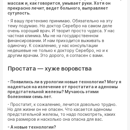
массаж и, как говорится, умывает руки. Хотя он
прекрасно лечит, ведет больного, выправляет
сутулость.
- Я вашу претензию принимаю. Обязательно на эту
тему подумаю. Но доктор Серебро на самом деле
очень хороший врач. И творит просто чудеса. У нас
частная клиника. Мы не на государственном
финансировании. И нам приходится выживать в
одиночку. К сожалению, у нас консультации
недешевые не только к доктору Серебро, но и к
другим врачам. Это дорого, я согласен с вами.
Простата — хуже воровства
- Появились ли в урологии новые технологии? Могу я
надеяться на излечение от простатита и аденомы
предстательной железы? Мучаюсь этими
болезнями семь лет.
- Простатит, к сожалению, лечится довольно трудно.
Но для жизни он не опасен. Что касается аденомы
предстательной железы, то надо посмотреть, каких
она размеров и насколько она опасна для вас.
- А новые технологии?