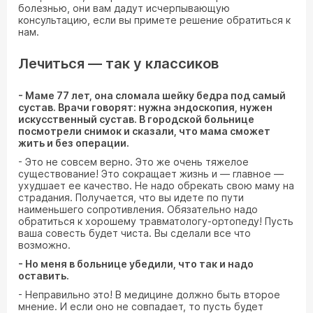
болезнью, они вам дадут исчерпывающую
консультацию, если вы примете решение обратиться к
нам.
Лечиться — так у классиков
- Маме 77 лет, она сломала шейку бедра под самый
сустав. Врачи говорят: нужна эндоскопия, нужен
искусственный сустав. В городской больнице
посмотрели снимок и сказали, что мама сможет
жить и без операции.
- Это не совсем верно. Это же очень тяжелое
существование! Это сокращает жизнь и — главное —
ухудшает ее качество. Не надо обрекать свою маму на
страдания. Получается, что вы идете по пути
наименьшего сопротивления. Обязательно надо
обратиться к хорошему травматологу-ортопеду! Пусть
ваша совесть будет чиста. Вы сделали все что
возможно.
- Но меня в больнице убедили, что так и надо
оставить.
- Неправильно это! В медицине должно быть второе
мнение. И если оно не совпадает, то пусть будет