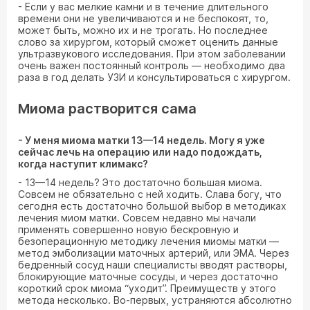
- Если у вас мелкие камни и в течение длительного
времени они не увеличиваются и не беспокоят, то,
может быть, можно их и не трогать. Но последнее
слово за хирургом, который сможет оценить данные
ультразвукового исследования. При этом заболевании
очень важен постоянный контроль — необходимо два
раза в год делать УЗИ и консультироваться с хирургом.
Миома растворится сама
- У меня миома матки 13—14 недель. Могу я уже
сейчас лечь на операцию или надо подождать,
когда наступит климакс?
- 13—14 недель? Это достаточно большая миома.
Совсем не обязательно с ней ходить. Слава богу, что
сегодня есть достаточно большой выбор в методиках
лечения миом матки. Совсем недавно мы начали
применять совершенно новую бескровную и
безоперационную методику лечения миомы матки —
метод эмболизации маточных артерий, или ЭМА. Через
бедренный сосуд наши специалисты вводят растворы,
блокирующие маточные сосуды, и через достаточно
короткий срок миома “уходит”. Преимуществ у этого
метода несколько. Во-первых, устраняются абсолютно