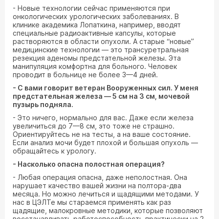
- Новые технологии сейчас применяются при
онкологических урологических заболеваниях. В
клинике академика Лопаткина, например, вводят
специальные радиоактивные капсулы, которые
растворяются в области опухоли. А старые “новые”
медицинские технологии — это трансуретральная
резекция аденомы предстательной железы. Эта
манипуляция комфортна для больного. Человек
проводит в больнице не более 3—4 дней.
- С вами говорит ветеран Вооруженных сил. У меня
предстательная железа — 5 см на 3 см, мочевой
пузырь подняла.
- Это ничего, нормально для вас. Даже если железа
увеличиться до 7—8 см, это тоже не страшно.
Ориентируйтесь не на тесты, а на ваше состояние.
Если анализ мочи будет плохой и большая опухоль —
обращайтесь к урологу.
- Насколько опасна полостная операция?
- Любая операция опасна, даже неполостная. Она
нарушает качество вашей жизни на полтора-два
месяца. Но можно лечиться и щадящими методами. У
нас в ЦЭЛТе мы стараемся применять как раз
щадящие, малокровные методики, которые позволяют
восстанавливать работоспособность практически на 2