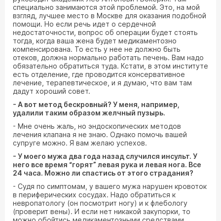
специально занимаются этой проблемой. Это, на мой
взгляд, лучшее место в Москве для оказания подобной
помощи. Но если речь идет о сердечной
недостаточности, вопрос об операции будет стоять
тогда, когда ваша жена будет медикаментозно
компенсирована. То есть у нее не должно быть
отеков, должна нормально работать печень. Вам надо
обязательно обратиться туда. Кстати, в этом институте
есть отделение, где проводится консервативное
лечение, терапевтическое, и я думаю, что вам там
дадут хороший совет.
- А вот метод бескровный? У меня, например,
удалили таким образом желчный пузырь.
- Мне очень жаль, но эндоскопических методов
лечения клапана я не знаю. Однако помочь вашей
супруге можно. Я вам желаю успехов.
- У моего мужа два года назад случился инсульт. У
него все время “горят” левая рука и левая нога. Все
24 часа. Можно ли спастись от этого страдания?
- Судя по симптомам, у вашего мужа нарушен кровоток
в периферических сосудах. Надо обратиться к
невропатологу (он посмотрит ногу) и к флебологу
(проверит вены). И если нет никакой закупорки, то
можно обойтись медикаментозными средствами.