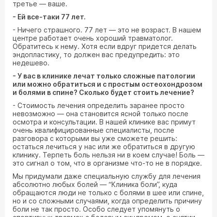
третье — ваше.
- Ей все-таки 77 лет.
- Ничего страшного. 77 лет — это не возраст. В нашем
центре работает очень хороший травматолог.
Обратитесь к нему. Хотя если вдруг придется делать
эндопластику, то должен вас предупредить: это
недешево.
- У вас в клинике лечат только сложные патологии
или можно обратиться и с простым остеохондрозом
и болями в спине? Сколько будет стоить лечение?
- Стоимость лечения определить заранее просто
невозможно — она становится ясной только после
осмотра и консультации. В нашей клинике вас примут
очень квалифицированные специалисты, после
разговора с которыми вы уже сможете решить:
остаться лечиться у нас или же обратиться в другую
клинику. Терпеть боль нельзя ни в коем случае! Боль —
это сигнал о том, что в организме что-то не в порядке.
Мы придумали даже специальную службу для лечения
абсолютно любых болей — “Клиника боли”, куда
обращаются люди не только с болями в шее или спине,
но и со сложными случаями, когда определить причину
боли не так просто. Особо следует упомянуть о