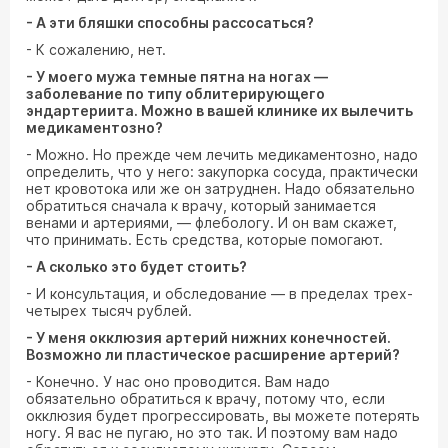
- А эти бляшки способны рассосаться?
- К сожалению, нет.
- У моего мужа темные пятна на ногах —
заболевание по типу облитерирующего
эндартериита. Можно в вашей клинике их вылечить
медикаментозно?
- Можно. Но прежде чем лечить медикаментозно, надо
определить, что у него: закупорка сосуда, практически
нет кровотока или же он затруднен. Надо обязательно
обратиться сначала к врачу, который занимается
венами и артериями, — флебологу. И он вам скажет,
что принимать. Есть средства, которые помогают.
- А сколько это будет стоить?
- И консультация, и обследование — в пределах трех-
четырех тысяч рублей.
- У меня окклюзия артерий нижних конечностей.
Возможно ли пластическое расширение артерий?
- Конечно. У нас оно проводится. Вам надо
обязательно обратиться к врачу, потому что, если
окклюзия будет прогрессировать, вы можете потерять
ногу. Я вас не пугаю, но это так. И поэтому вам надо