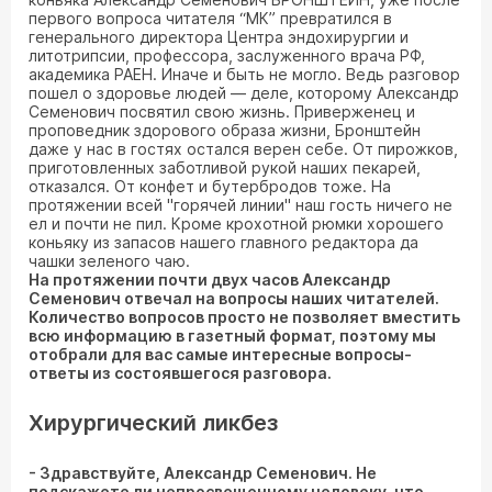
первого вопроса читателя “МК” превратился в
генерального директора Центра эндохирургии и
литотрипсии, профессора, заслуженного врача РФ,
академика РАЕН. Иначе и быть не могло. Ведь разговор
пошел о здоровье людей — деле, которому Александр
Семенович посвятил свою жизнь. Приверженец и
проповедник здорового образа жизни, Бронштейн
даже у нас в гостях остался верен себе. От пирожков,
приготовленных заботливой рукой наших пекарей,
отказался. От конфет и бутербродов тоже. На
протяжении всей "горячей линии" наш гость ничего не
ел и почти не пил. Кроме крохотной рюмки хорошего
коньяку из запасов нашего главного редактора да
чашки зеленого чаю.
На протяжении почти двух часов Александр
Семенович отвечал на вопросы наших читателей.
Количество вопросов просто не позволяет вместить
всю информацию в газетный формат, поэтому мы
отобрали для вас самые интересные вопросы-
ответы из состоявшегося разговора.
Хирургический ликбез
- Здравствуйте, Александр Семенович. Не
подскажете ли непросвещенному человеку, что