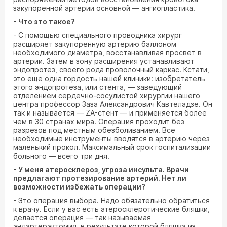
закупоренной артерии основной — ангиопластика.
- Что это такое?
- С помощью специального проводника хирург
расширяет закупоренную артерию баллоном
необходимого диаметра, восстанавливая просвет в
артерии. Затем в зону расширения устанавливают
эндопротез, своего рода проволочный каркас. Кстати,
это еще одна гордость нашей клиники: изобретатель
этого эндопротеза, или стента, — заведующий
отделением сердечно-сосудистой хирургии нашего
центра профессор Заза Александрович Кавтеладзе. Он
так и называется — ZA-стент — и применяется более
чем в 30 странах мира. Операция проходит без
разрезов под местным обезболиванием. Все
необходимые инструменты вводятся в артерию через
маленький прокол. Максимальный срок госпитализации
больного — всего три дня.
- У меня атеросклероз, угроза инсульта. Врачи
предлагают протезирование артерий. Нет ли
возможности избежать операции?
- Это операция выбора. Надо обязательно обратиться
к врачу. Если у вас есть атеросклеротические бляшки,
делается операция — так называемая
эндартерэктомия, в результате которой бляшка из