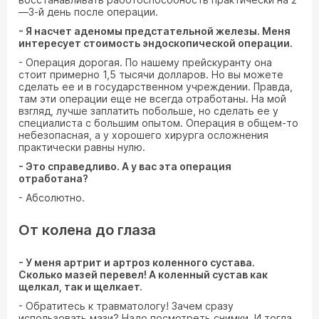
—3-й день после операции.
- Я насчет аденомы предстательной железы. Меня
интересует стоимость эндоскопической операции.
- Операция дорогая. По нашему прейскуранту она
стоит примерно 1,5 тысячи долларов. Но вы можете
сделать ее и в государственном учреждении. Правда,
там эти операции еще не всегда отработаны. На мой
взгляд, лучше заплатить побольше, но сделать ее у
специалиста с большим опытом. Операция в общем-то
небезопасная, а у хорошего хирурга осложнения
практически равны нулю.
- Это справедливо. А у вас эта операция
отработана?
- Абсолютно.
От колена до глаза
- У меня артрит и артроз коленного сустава.
Сколько мазей перевел! А коленный сустав как
щелкал, так и щелкает.
- Обратитесь к травматологу! Зачем сразу
использовать мази? Надо посмотреть снимки. И тогда