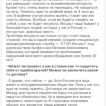
раз уменьшает опасность возникновения инсульта.
Кроме того, очень важно не переедать. Не наедаться
на ночь. Ужинать надо по крайней мере за 4 часа до
сна. В крайнем случае можно выпить стакан чаю или
съесть яблоко. Вообще, если вы будете следить за
собой, у вас не будет инсульта. Инсульт чаще бывает у
безграмотных людей, которых у нас в России, к
несчастью, довольно много.
Проблема инсульта настолько остро стоит перед
страной, что мы в нашей клинике создали специальную
междисциплинарную службу — “СТОП-Инсульт” под
руководством профессора Евгения Алексеевича
Широкова, который занимается проблемами
нарушений мозгового кровообращения уже более 30
лет!
- Может ли пациент у нас в стране как-то защитить
себя от ошибки врачей? Можно ли заключить какой-
то договор?
- Я думаю, что сейчас — да. Хотя Россия все еще
живет в полуцивилизованном обществе. Пока у нас это
еще не очень принято. Договоры не заключаются.
Между доктором и пациентом берутся расписки и
пишутся обязательства. Но в принципе все можно
оформить через юриста. В страховых компаниях
обычно это делается. Наша клиника тесно