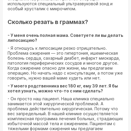
используются специальный ультразвуковой зонд и
особый хрусталик с микрочипом.
Сколько резать в граммах?
- У меня очень полная мама. Советуете ли вы делать
липосакцию?
- Я отношусь к липосакции резко отрицательно.
Проблема ожирения — это гипертония, ишемическая
болезнь сердца, сахарный диабет, инфаркт миокарда,
патология периферических сосудов и многое другое.
Когда ожирение опасно для жизни, мы предлагаем
операцию. Но начать надо с консультации, а потом уже
говорить, нужно вашей маме худеть или нет.
- У моего родственника вес 180 кг, ему 39 лет. Я бы
хотел узнать, можно что-то с ним сделать?
- Он просто наш пациент. Наша клиника специально
занимается этой хирургической проблемой. А
проблема действительно хирургическая. Потому что
вес запредельный. В нашей клинике осуществляется
комплексная программа лечения больных, страдающих
избыточной массой тела и ожирением. Пациентам с
тяжелыми формами ожирения мы предлагаем