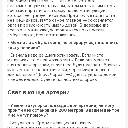
все миоматозные узлы — даже те, которые
невозможно увидеть глазом, затем многие симптомы
исчезают практически сразу после манипуляции,
которая не требует наркоза. При этом методе почти
нет рецидивов. И что самое главное — сохраняется
орган и возможность иметь детей. В довершение
всего эта манипуляция проводится практически
амбулаторно, без госпитализации.
- Можно ли амбулаторно, не оперируясь, подлечить
кисту яичника?
- Сначала надо ее диагностировать. Если киста
маленькая, то с ней можно жить. Если она мешает
внутренним органам, значит, ее будут удалять. Удалить
кисту можно эндоскопически, через микропрокол
длиной около 1,5 см. Через 2—3 дня вы уйдете домой,
а через неделю будете полностью здоровы.
Свет в конце артерии
- У меня закупорка подвздошной артерии, не могу
пройти без остановки и 200 метров. В вашем центре
мне могут помочь?
- Безусловно. Среди имеющихся в нашем
распоряжении методов восстановления кровотока