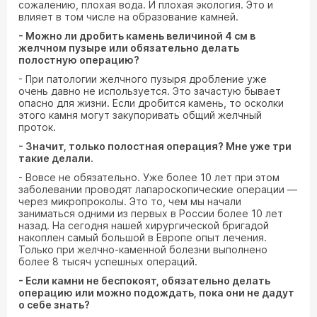
сожалению, плохая вода. И плохая экология. Это и
влияет в том числе на образование камней.
- Можно ли дробить камень величиной 4 см в
желчном пузыре или обязательно делать
полостную операцию?
- При патологии желчного пузыря дробление уже
очень давно не используется. Это зачастую бывает
опасно для жизни. Если дробится камень, то осколки
этого камня могут закупоривать общий желчный
проток.
- Значит, только полостная операция? Мне уже три
такие делали.
- Вовсе не обязательно. Уже более 10 лет при этом
заболевании проводят лапароскопические операции —
через микропроколы. Это то, чем мы начали
заниматься одними из первых в России более 10 лет
назад. На сегодня нашей хирургической бригадой
накоплен самый большой в Европе опыт лечения.
Только при желчно-каменной болезни выполнено
более 8 тысяч успешных операций.
- Если камни не беспокоят, обязательно делать
операцию или можно подождать, пока они не дадут
о себе знать?