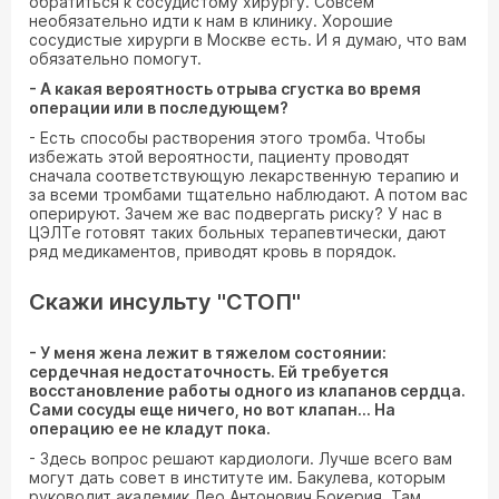
обратиться к сосудистому хирургу. Совсем
необязательно идти к нам в клинику. Хорошие
сосудистые хирурги в Москве есть. И я думаю, что вам
обязательно помогут.
- А какая вероятность отрыва сгустка во время
операции или в последующем?
- Есть способы растворения этого тромба. Чтобы
избежать этой вероятности, пациенту проводят
сначала соответствующую лекарственную терапию и
за всеми тромбами тщательно наблюдают. А потом вас
оперируют. Зачем же вас подвергать риску? У нас в
ЦЭЛТе готовят таких больных терапевтически, дают
ряд медикаментов, приводят кровь в порядок.
Скажи инсульту "СТОП"
- У меня жена лежит в тяжелом состоянии:
сердечная недостаточность. Ей требуется
восстановление работы одного из клапанов сердца.
Сами сосуды еще ничего, но вот клапан... На
операцию ее не кладут пока.
- Здесь вопрос решают кардиологи. Лучше всего вам
могут дать совет в институте им. Бакулева, которым
руководит академик Лео Антонович Бокерия. Там