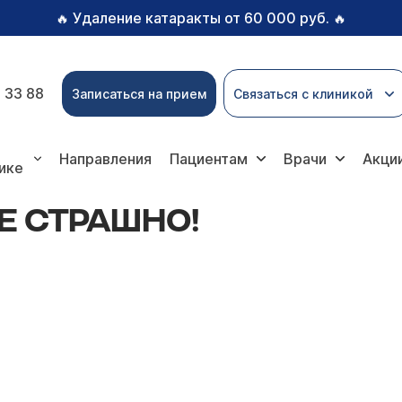
Удаление катаракты от 60 000 руб.
🔥
🔥
 33 88
Записаться на прием
Связаться с клиникой
но!
Направления
Пациентам
Врачи
Акци
ике
Е СТРАШНО!