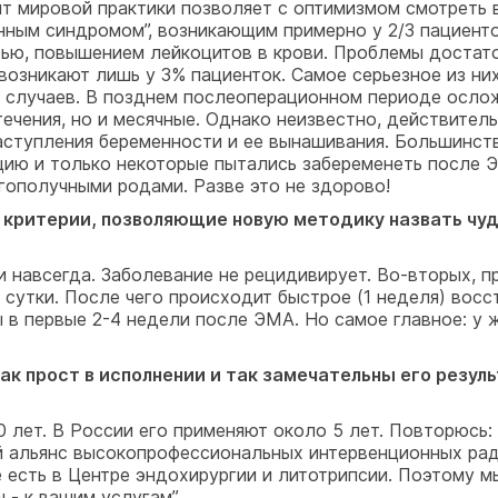
ыт мировой практики позволяет с оптимизмом смотреть
ным синдромом”, возникающим примерно у 2/3 пациенто
стью, повышением лейкоцитов в крови. Проблемы достат
зникают лишь у 3% пациенток. Самое серьезное из них:
 % случаев. В позднем послеоперационном периоде осло
ечения, но и месячные. Однако неизвестно, действител
ступления беременности и ее вынашивания. Большинств
ию и только некоторые пытались забеременеть после Э
агополучными родами. Разве это не здорово!
критерии, позволяющие новую методику назвать чуд
 навсегда. Заболевание не рецидивирует. Во-вторых, п
 сутки. После чего происходит быстрое (1 неделя) восс
 в первые 2-4 недели после ЭМА. Но самое главное: у 
к прост в исполнении и так замечательны его резуль
лет. В России его применяют около 5 лет. Повторюсь:
й альянс высокопрофессиональных интервенционных рад
 есть в Центре эндохирургии и литотрипсии. Поэтому м
 - к вашим услугам”.