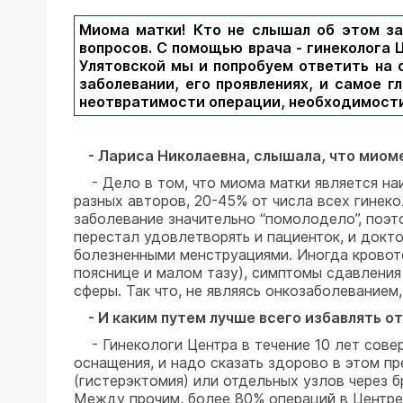
Миома матки! Кто не слышал об этом за
вопросов. С помощью врача - гинеколога
Улятовской мы и попробуем ответить на
заболевании, его проявлениях, и самое 
неотвратимости операции, необходимости
- Лариса Николаевна, слышала, что миоме
- Дело в том, что миома матки является на
разных авторов, 20-45% от числа всех гинеко
заболевание значительно “помолодело”, поэ
перестал удовлетворять и пациенток, и докт
болезненными менструациями. Иногда кровот
пояснице и малом тазу), симптомы сдавления
сферы. Так что, не являясь онкозаболевание
- И каким путем лучше всего избавлять о
- Гинекологи Центра в течение 10 лет сове
оснащения, и надо сказать здорово в этом п
(гистерэктомия) или отдельных узлов через
Между прочим, более 80% операций в Центре 