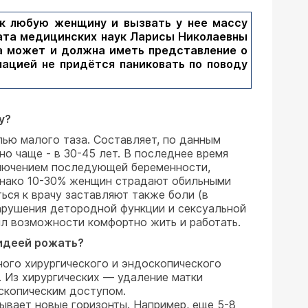
ок любую женщину и вызвать у нее массу
дата медицинских наук Ларисы Николаевны
а может и должна иметь представление о
мацией не придётся паниковать по поводу
у?
ью малого таза. Составляет, по данным
но чаще - в 30-45 лет. В последнее время
ключением последующей беременности,
Однако 10-30% женщин страдают обильными
ся к врачу заставляют также боли (в
нарушения детородной функции и сексуальной
ил возможности комфортно жить и работать.
 идеей рожать?
ого хирургического и эндоскопического
. Из хирургических — удаление матки
скопическим доступом.
ывает новые горизонты. Например, еще 5-8