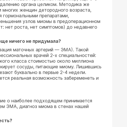
 удалению органа целиком. Методика же
и многих женщин детородного возраста,
я гормональными препаратами,
меньшения узлов миомы в предоперационном
: нет роста, нет симптомов) до недавнего
еще ничего не придумала?
зация маточных артерий — ЭМА). Такой
ессиональных врачей 2-х специальностей:
окого класса стоимостью около миллиона
окирует сосуды, питающие миому. Лишившись
чезают буквально в первые 2-4 недели.
ется реальная возможность забеременеть и
ие о наиболее подходящем принимается
ием ЭМА, диагноз миома в стенах нашей
.
есть?