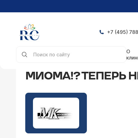
+7 (495) 788
Главная
СМИ о нас
Миома!? Теперь не страш
О
клин
МИОМА!? ТЕПЕРЬ Н