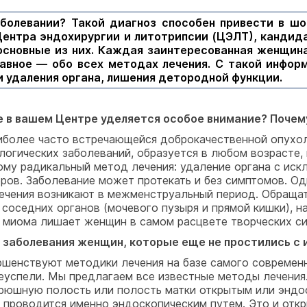
болевании? Такой диагноз способен привести в ш
 Центра эндохирургии и литотрипсии (ЦЭЛТ), канди
 основные из них. Каждая заинтересованная женщин
главное — обо всех методах лечения. С такой инфор
 удаления органа, лишения детородной функции.
 в вашем Центре уделяется особое внимание? Почем
иболее часто встречающейся доброкачественной опухол
логических заболеваний, образуется в любом возрасте, 
тому радикальный метод лечения: удаление органа с ис
оров. Заболевание может протекать и без симптомов. 
ечения возникают в межменструальный период. Обращать
 соседних органов (мочевого пузыря и прямой кишки), 
м, миома лишает женщин в самом расцвете творческих с
т заболевания женщин, которые еще не простились с
ршенствуют методики лечения на базе самого современн
реуспели. Мы предлагаем все известные методы лечения
 брюшную полость или полость матки открытым или эндо
проводится именно эндоскопическим путем. Это и откр