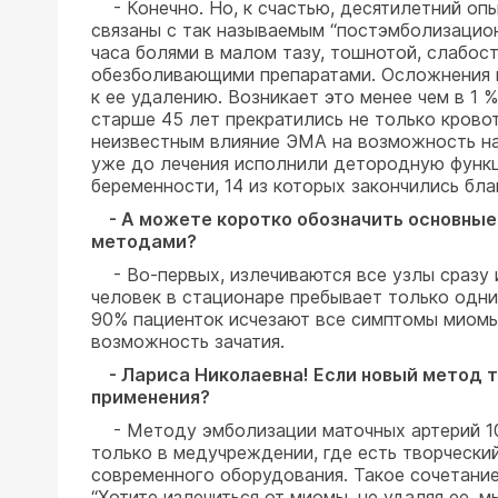
- Конечно. Но, к счастью, десятилетний оп
связаны с так называемым “постэмболизацион
часа болями в малом тазу, тошнотой, слабо
обезболивающими препаратами. Осложнения во
к ее удалению. Возникает это менее чем в 1
старше 45 лет прекратились не только кровот
неизвестным влияние ЭМА на возможность на
уже до лечения исполнили детородную функц
беременности, 14 из которых закончились бл
- А можете коротко обозначить основные 
методами?
- Во-первых, излечиваются все узлы сразу и
человек в стационаре пребывает только одни
90% пациенток исчезают все симптомы миомы
возможность зачатия.
- Лариса Николаевна! Если новый метод та
применения?
- Методу эмболизации маточных артерий 10 
только в медучреждении, где есть творчески
современного оборудования. Такое сочетание
“Хотите излечиться от миомы, не удаляя ее, мы