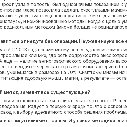
 (рост узла в полость) был однозначным показанием к
 контролем глаза позволила сделать счастливыми мамам
 матки. Существуют еще консервативные методы лечени
нопаузы, и комбинированные методы: когда с целью у
о радикальным методом (миома больше не рецидивирует
виться от недуга без операции. Неужели наука все 
ла! С 2003 года лечим миому без ее удаления (эмболи
профильной клинике, где есть содружество высокопроф
 А еще — наличие ангиографического оборудования выс
ство вводится через катетер в маточные артерии и бл
яцев, уменьшаясь в размерах на 70%. Симптомы миомы ис
, питающие здоровую мышцу матки, в результате — оста
вый метод заменит все существующие?
 свои положительные и отрицательные стороны. Решен
ледования. Радует в первую очередь то, что с освоен
к повод к выбору адекватного способа решения проблемы
ои отрицательные стороны. И у новой методики они 