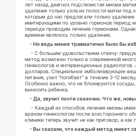
лет назад диагноз подслизистая миома матки
удаления только узла из полости матки под
которым до нас предлагали только удаление
имитирующими по уровню гормонов период ме
периоде проводим лечение гормонами. Однак
времени являлось только удаление.
- Но ведь менее травматично было бы изба
- С большим удовольствием отвечу: придума
метод возможен только в современной много
гинекологов и интервенционных радиологов.
долларов. Специальное эмболизирующее веще
питания, узел “погибает” в течение 3-12 мес
Особенно важно, что не блокируются сосуды
выносить ребенка.
- Да, звучит почти сказочно. Что же, но
- Каждый из способов лечения миомы имеет
врачом-гинекологом после всестороннего обс
клиники теперь звучит не как приговор, а ка
- Вы сказали, что каждый метод имеет св