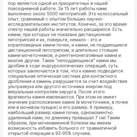
пор является одной из приоритетных в нашей
повседневной работе. За 15 лет работы нами
выполнено около 5000 литотрипсий. Это колоссальный
опыт, сравнимый с опытом больших научно-
исследовательских институтов. Конечно, за это время
спектр нашей работы значительно расширился. Есть
камни, при которых не показана дистанционная
литотрипсия и их, поверьте, немало - это и
коралловидные камни почек, и камни, не поддающиеся
дистанционной литотрипсии, и длительно стоящие
камни мочеточников, и рентгенонегативные камни и
многие другие. Такие "неподдающиеся" камни мы
дробим в ходе эндоурологических операций, суть
которых заключается в том, что к камню подводится
специальная оптическая система для контактного
дробления и камень разрушается за счет воздействия
ультразвука или другого источника энергии под
визуальным контролем хирурга. После этого
фрагменты камня извлекаются. При этом не имеет
значение расположение камня (в мочеточнике, в почке
или в мочевом пузыре) и его размер. К примеру,
наибольший размер камня почки, одномоментно
удаленный нами, по длиннику превышал 7 см! Таким
образом, при мочекаменной болезни мы имеем
возможность избавить больного от травматичной
открытой операции в 93-95% случаев.