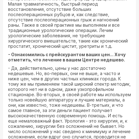
Малая травматичность, быстрый период
восстановления, отсутствие больших
послеоперационных рубцов и, как следствие,
отсутствие послеоперационных грыж и нагноений
раны. Также в своей практике мы выполняем и все
традиционные урологические операции. Лечим
урологические заболевания, не требующие
хирургического вмешательств, такие как хронический
простатит, хронический цистит, уретриты и т.д.
- Ознакомились с прейскурантом ваших цен... Хочу
отметить, что лечение в вашем Центре недешево.
- Да, действительно, цены у нас достаточно
недешевые. Но, во-первых, они не выше, а часто и
ниже цен, чем в других частных клиниках города. К
тому же мы применяем такой широкий спектр методик,
которого нет ни в одном, даже узкопрофильном
стационаре. Во-вторых, в своей работе мы используем
только новейшую аппаратуру и лучшие материалы, а
они, как известно, тоже недешевы. В-третьих, и что
самое главное, за эти деньги пациент получает
высококачественную современную помощь. И есть
еще немаловажный факт. Урология - это хирургия, и, к
сожалению, хирургии без осложнений не бывает. Но
число осложнений у нас сведено к минимуму и лечение
осложнения, если вдруг оно случится, проводится не