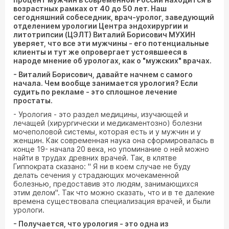
возрастных рамках от 40 до 50 лет. Наш
сегодняшний собеседник, врач-уролог, заведующий
отделением урологии Центра эндохирургии и
литотрипсии (ЦЭЛТ) Виталий Борисович МУХИН
уверяет, что все эти мужчины - его потенциальные
клиенты и тут же опровергает устоявшееся в
народе мнение об урологах, как о "мужских" врачах.
- Виталий Борисович, давайте начнем с самого
начала. Чем вообще занимается урология? Если
судить по рекламе - это сплошное лечение
простаты.
- Урология - это раздел медицины, изучающей и
лечащей (хирургически и медикаментозно) болезни
мочеполовой системы, которая есть и у мужчин и у
женщин. Как современная наука она сформировалась в
конце 19- начала 20 века, но упоминание о ней можно
найти в трудах древних врачей. Так, в клятве
Гиппократа сказано: " Я ни в коем случае не буду
делать сечения у страдающих мочекаменной
болезнью, предоставив это людям, занимающихся
этим делом". Так что можно сказать, что и в те далекие
времена существовала специализация врачей, и были
урологи.
- Получается, что урология - это одна из