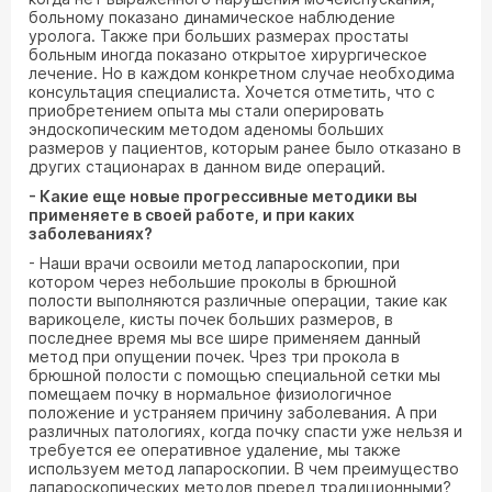
больному показано динамическое наблюдение
уролога. Также при больших размерах простаты
больным иногда показано открытое хирургическое
лечение. Но в каждом конкретном случае необходима
консультация специалиста. Хочется отметить, что с
приобретением опыта мы стали оперировать
эндоскопическим методом аденомы больших
размеров у пациентов, которым ранее было отказано в
других стационарах в данном виде операций.
- Какие еще новые прогрессивные методики вы
применяете в своей работе, и при каких
заболеваниях?
- Наши врачи освоили метод лапароскопии, при
котором через небольшие проколы в брюшной
полости выполняются различные операции, такие как
варикоцеле, кисты почек больших размеров, в
последнее время мы все шире применяем данный
метод при опущении почек. Чрез три прокола в
брюшной полости с помощью специальной сетки мы
помещаем почку в нормальное физиологичное
положение и устраняем причину заболевания. А при
различных патологиях, когда почку спасти уже нельзя и
требуется ее оперативное удаление, мы также
используем метод лапароскопии. В чем преимущество
лапароскопических методов преред традиционными?