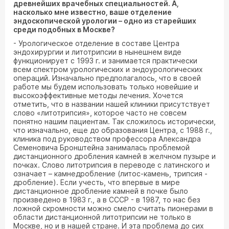
древнейших врачебных специальностей. А,
насколько мне известно, ваше отделение
эндоскопической урологии – одно из старейших
среди подобных в Москве?
- Урологическое отделение в составе Центра
эндохирургии и литотрипсии в нынешнем виде
функционирует с 1993 г. и занимается практически
всем спектром урологических и эндоурологических
операций. Изначально предполагалось, что в своей
работе мы будем использовать только новейшие и
высокоэффективные методы лечения. Хочется
отметить, что в названии нашей клиники присутствует
слово «литотрипсия», которое часто не совсем
понятно нашим пациентам. Так сложилось исторически,
что изначально, еще до образования Центра, с 1988 г.,
клиника под руководством профессора Александра
Семеновича Бронштейна занималась проблемой
дистанционного дробления камней в желчном пузыре и
почках. Слово литотрипсия в переводе с латинского и
означает – камнедробление (литос-камень, трипсия -
дробление). Если учесть, что впервые в мире
дистанционное дробление камней в почке было
произведено в 1983 г., а в СССР - в 1987, то нас без
ложной скромности можно смело считать пионерами в
области дистанционной литотрипсии не только в
Москве, но и в нашей стране. И эта проблема до сих