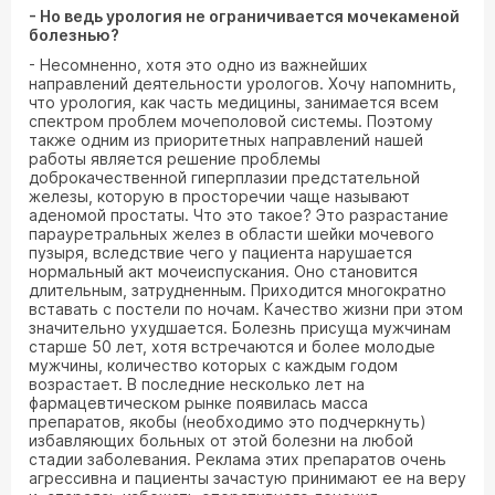
- Но ведь урология не ограничивается мочекаменой
болезнью?
- Несомненно, хотя это одно из важнейших
направлений деятельности урологов. Хочу напомнить,
что урология, как часть медицины, занимается всем
спектром проблем мочеполовой системы. Поэтому
также одним из приоритетных направлений нашей
работы является решение проблемы
доброкачественной гиперплазии предстательной
железы, которую в просторечии чаще называют
аденомой простаты. Что это такое? Это разрастание
парауретральных желез в области шейки мочевого
пузыря, вследствие чего у пациента нарушается
нормальный акт мочеиспускания. Оно становится
длительным, затрудненным. Приходится многократно
вставать с постели по ночам. Качество жизни при этом
значительно ухудшается. Болезнь присуща мужчинам
старше 50 лет, хотя встречаются и более молодые
мужчины, количество которых с каждым годом
возрастает. В последние несколько лет на
фармацевтическом рынке появилась масса
препаратов, якобы (необходимо это подчеркнуть)
избавляющих больных от этой болезни на любой
стадии заболевания. Реклама этих препаратов очень
агрессивна и пациенты зачастую принимают ее на веру