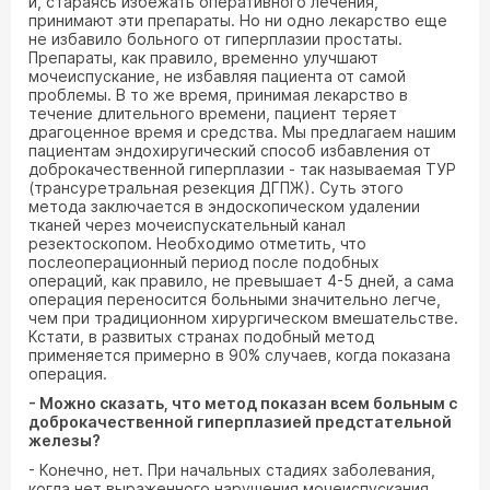
и, стараясь избежать оперативного лечения,
принимают эти препараты. Но ни одно лекарство еще
не избавило больного от гиперплазии простаты.
Препараты, как правило, временно улучшают
мочеиспускание, не избавляя пациента от самой
проблемы. В то же время, принимая лекарство в
течение длительного времени, пациент теряет
драгоценное время и средства. Мы предлагаем нашим
пациентам эндохиругический способ избавления от
доброкачественной гиперплазии - так называемая ТУР
(трансуретральная резекция ДГПЖ). Суть этого
метода заключается в эндоскопическом удалении
тканей через мочеиспускательный канал
резектоскопом. Необходимо отметить, что
послеоперационный период после подобных
операций, как правило, не превышает 4-5 дней, а сама
операция переносится больными значительно легче,
чем при традиционном хирургическом вмешательстве.
Кстати, в развитых странах подобный метод
применяется примерно в 90% случаев, когда показана
операция.
- Можно сказать, что метод показан всем больным с
доброкачественной гиперплазией предстательной
железы?
- Конечно, нет. При начальных стадиях заболевания,
когда нет выраженного нарушения мочеиспускания,