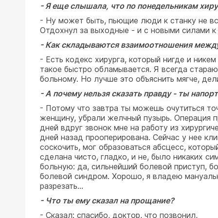
- Я еще слышала, что по понедельникам хирур
- Ну может быть, пьющие люди к станку не вс
Отдохнул за выходные - и с новыми силами к 
- Как складываются взаимоотношения между 
- Есть кодекс хирурга, который нигде и никем
такое быстро обламывается. Я всегда стараю
больному. Но лучше это объяснить мягче, дел
- А почему нельзя сказать правду - ты напор
- Потому что завтра ты можешь очутиться то
женщину, убрали желчный пузырь. Операция п
дней вдруг звонок мне на работу из хирургиче
дней назад прооперирована. Сейчас у нее кли
соскочить, мог образоваться абсцесс, котор
сделана чисто, гладко, и не, было никаких си
больную: да, сильнейший болевой приступ, б
болевой синдром. Хорошо, я владею мануально
разрезать...
- Что ты ему сказал на прощание?
- Сказал: спасибо, доктор, что позвонил,