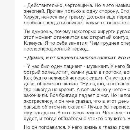
- Действительно, чертовщина. Но я это назы
энергией. Причем только в одну сторону. Это 
Хирург, нанося ему травму, должен еще перед
особенно когда возникает какая-то опасность
Ты думаешь, почему некоторые хирурги ругают
этот момент становится как открытый контур, 
Клянусь! Я по себе заметил. Чем труднее опе
послеоперационный период.
- Думаю, и от пациента многое зависит. Его 
- У нас был один пациент - музыкант. У нег
острый холецистит, камни ушли в протоки, вос
Как будто неживой человек сидит. Он устал о
день, обреченно сказал: "Ну ладно, я соглас
где никогда не кровит. А вот именно у него -
закончили. Вся бригада падает с ног. Но чел
экстрасенсу, и он мне сказал, что в этот ден
раньше об этом не сказал!" Лучше бы перенес
ему нагадали. А это очень важно. Человек - о
будет, и тогда обязательно что-то случится. 
Но он поправился. У него жизнь в глазах поя