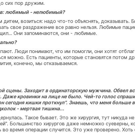
до сих пор дружим.
ов: любимый - нелюбимый?
м дитем, возиться: надо что-то объяснять, доказывать. 
вать свое раздражение все равно нельзя. Любимые пацие
щил... Они запоминаются, они - любимые.
мально?
ают. Люди понимают, что им помогли, они хотят отблаг
ться можно. Есть пациенты, которые становятся потом др
ития, конечно, мы отказываемся.
ой сцены. Заходит в ординаторскую мужчина. Обвел в
 Даже кровинки на лице не было. Чей-то голос спрашив
а он сегодня кишки проткнул". Знаешь, что меня больше
колок - мертвая тишина...
дернулась. Такое бывает. Это же хирургия, тут никуда не
тей". Большинство хирургов даже немножко суеверны, к
ь во время операции случится. Это уже проверено. Хоть