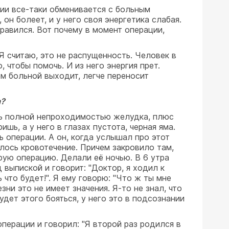
ции все-таки обменивается с больным
он болеет, и у него своя энергетика слабая.
равился. Вот почему в момент операции,
Я считаю, это не распущенность. Человек в
 чтобы помочь. И из него энергия прет.
ом больной выходит, легче переносит
а?
ась полной непроходимостью желудка, плюс
шь, а у него в глазах пустота, черная яма.
ь операции. А он, когда услышал про этот
ылось кровотечение. Причем закровило там,
орую операцию. Делали её ночью. В 6 утра
 выпиской и говорит: "Доктор, я ходил к
 что будет!". Я ему говорю: "Что ж ты мне
ни это не имеет значения. Я-то не знал, что
удет этого бояться, у него это в подсознании
операции и говорил: "Я второй раз родился в