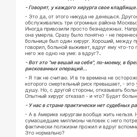
- Говорят, у каждого хирурга свое кладбище.
- Это да, от этого никуда не денешься. Дру
обслуживались три огромных района Москвы: б
Иногда привозили просто безнадежных. Напри
она умерла. Сразу было понятно - не перене
больнице был один хирург. Хороший, между пр
говорил, больной выживет, вдруг ему что-то 
него же одно на уме: а вдруг?..
- Вот это "не вешай на себя", по-моему, в 
рискованных операций...
- Я так не считаю. И в те времена не осторож
которого смертельный риск превышает, - это 
душу. Но, с другой стороны, отказывать боль
Опытный хирург отказал - и что? Будет больн
- У нас в стране практически нет судебных 
- А в Америке хирургам вообще жить нельзя.
сумасшедшие миллионы человек с него потребо
фактически полжизни прожил и вдруг вспомнил
Это нормально?