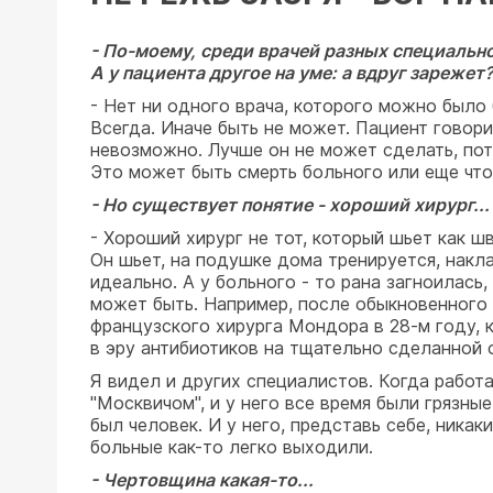
- По-моему, среди врачей разных специально
А у пациента другое на уме: а вдруг зарежет
- Нет ни одного врача, которого можно было
Всегда. Иначе быть не может. Пациент говорит
невозможно. Лучше он не может сделать, пото
Это может быть смерть больного или еще что
- Но существует понятие - хороший хирург...
- Хороший хирург не тот, который шьет как ш
Он шьет, на подушке дома тренируется, накла
идеально. А у больного - то рана загноилась
может быть. Например, после обыкновенного 
французского хирурга Мондора в 28-м году, 
в эру антибиотиков на тщательно сделанной о
Я видел и других специалистов. Когда работа
"Москвичом", и у него все время были грязные
был человек. И у него, представь себе, никак
больные как-то легко выходили.
- Чертовщина какая-то...