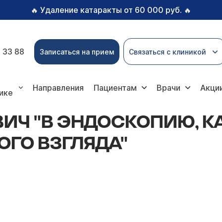
Удаление катаракты от 60 000 руб.
🔥
🔥
 33 88
Записаться на прием
Связаться с клиникой
Направления
Пациентам
Врачи
Акци
ике
ВИЧ "В ЭНДОСКОПИЮ, КА
ОГО ВЗГЛЯДА"