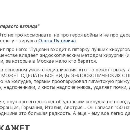
первого взгляда"
то не про космонавта, не про героя войны и не про дес
оллегу - хирурга
Олега Луцевича
.
 про него: "Луцевич входит в пятерку лучших хирургов
ршенстве владеет эндоскопическим методом хирургии (и
и, за которые в Москве мало кто берется.
в основном узкая специализация: кто-то режет грыжу, 
МОЖЕТ СДЕЛАТЬ ВСЕ ВИДЫ ЭНДОСКОПИЧЕСКИХ ОПЕРА
ю на желудке, первым прооперировал гигантскую грыжу,
, надпочечники, и кисты надпочечников, удаляет почки,
ие, слушало его доклад об удалении желудка по повод
анция, Германия, Италия, Австрия... Он написал 150 на
ицине это большая редкость. А еще - ему все легко дает
АКАЖЕТ