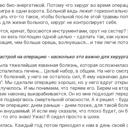
ваю био-энергетикой. Потому что хирург во время опера
игра в одни ворота. Больной ведь лежит горизонтально, 
ать что-то такое, чтобы больной после этой травмы поп
 для жизни больного, хирург не контролирует себя.
ся, кричат, бросаются инструментами, орут на сестер? 
он весь поглощен одной целью - сделать так, как нужно,
рация, чем больше орешь, волнуешься... и тем легче пот
настрой на операцию - насколько это важно для хирург
о была тяжелейшая язвенная болезнь, которая осложнил
палилась печень... Целый набор, в общем. На него смотри
т болезней, у него не осталось сил, Я ему назначаю ден
ен". Мы сделали операцию хорошо, но у него вдруг откр
 случилось. И мы понимаем, что теряем его. Берем на вт
овек наконец выкарабкивается. Он ко мне подходит перед
ь я подвергаюсь смертельной опасности. А я решил - будь
ли операцию: днем раньше - днем позже, для такой болез
н внушаемый. И если ему сказали, что плохо будет, он б
Я-то это знаю! Ужас! Я сидел просто в шоке.
вилась. Каждый год потом приходил к нам в день своей 