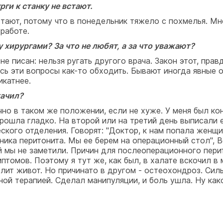
ги к станку не встают.
тают, потому что в понедельник тяжело с похмелья. Мн
работе.
хирургами? За что не любят, а за что уважают?
 не писан: нельзя ругать другого врача. Закон этот, пра
сь эти вопросы как-то обходить. Бывают иногда явные о
икатнее.
тачил?
чно в таком же положении, если не хуже. У меня был к
рошла гладко. На второй или на третий день выписали е
ского отделения. Говорят: "Доктор, к нам попала женщин
ника перитонита. Мы ее берем на операционный стол", В
ый мы не заметили. Причин для послеоперационного пери
мптомов. Поэтому я тут же, как был, в халате вскочил в
олит живот. Но причинато в другом - остеохондроз. Си
й терапией. Сделал манипуляции, и боль ушла. Ну како