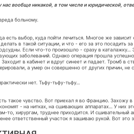
у нас вообще никакой, в том числе и юридической, отв
 вреда больному.
да есть выбор, куда пойти лечиться. Многое же зависит 
 делать в такой ситуации, и что - его за это посадить 
одсудны. Если что-то произошло - сразу в каталажку...
вующих заболеваний. Однако операция прошла успешно 
 Заходит в кабинет и вдруг синеет и падает. Тромб в ст
ировали, а умер он совершенно от других причин, не св
рактически нет. Тьфу-тьфу-тьфу...
есть такое чувство. Вот приехал я во Францию. Захожу в
кономят - на нитках, на сшивающих аппаратах... У них э
нам-то, хирургам, труднее приходится. И сшивательный а
нее ответственный участок я зашиваю рукой. Вот это за