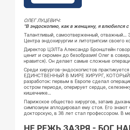
ОЛЕГ ЛУЦЕВИЧ:
"В эндоскопию, как в женщину, я влюбился с 
Талантливый, самоотверженный, отважный... Э
Центра эндохирургии и литотрипсии своего к
Директор ЦЭЛТа Александр Бронштейн говорит
ценит и скромен до безобразия! Олег в сове
нравится). Он делает самые сложные операци
Среди хирургов-эндоскопистов практикуется 
ЕДИНСТВЕННЫЙ В МИРЕ ХИРУРГ, КОТОРЫЙ 
разработок: первым в Европе сделал операци
остром периоде, оперирует сердце, селезенку
кишечнике...
Парижское общество хирургов, затаив дыхан
симпозиум аплодировал ему стоя. Его знают Фр
докторскую, в 38 лет стал профессором. В мед
НЕ РЕЖЬ ЗАЗРЯ - БОГ Н