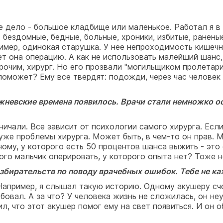
гое дело - большое кладбище или маленькое. Работал я 
ездомные, бедные, больные, хроники, избитые, раненые
мер, одинокая старушка. У нее непроходимость кишечни
сет она операцию. А как не использовать малейший шанс
очим, хирург. Но его прозвали "могильщиком пролетариа
поможет? Ему все твердят: подожди, через час человек с
брежневские времена появилось. Врачи стали немножко 
ничали. Все зависит от психологии самого хирурга. Если
уже проблемы хирурга. Может быть, в чем-то он прав. М
ному, у которого есть 50 процентов шанса выжить - это 
ого мальчик оперировать, у которого опыта нет? Тоже 
разбирательств по поводу врачебных ошибок. Тебе не к
 Например, я слышал такую историю. Одному акушеру сче
вал. А за что? У человека жизнь не сложилась, он неуд
, что этот акушер помог ему на свет появиться. И он 