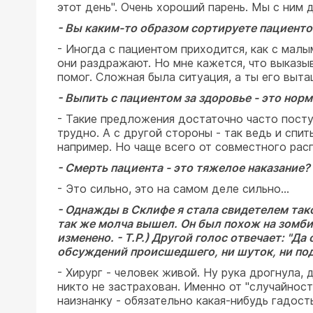
этот день". Очень хороший парень. Мы с ним 
- Вы каким-то образом сортируете пациент
- Иногда с пациентом приходится, как с малы
они раздражают. Но мне кажется, что выказы
помог. Сложная была ситуация, а ты его выта
- Выпить с пациентом за здоровье - это нор
- Такие предложения достаточно часто поступ
трудно. А с другой стороны - так ведь и спи
например. Но чаще всего от совместного расп
- Смерть пациента - это тяжелое наказание?
- Это сильно, это на самом деле сильно...
- Однажды в Склифе я стала свидетелем так
так же молча вышел. Он был похож на зомби.
изменено. - Т.Р.) Другой голос отвечает: "Д
обсуждений происшедшего, ни шуток, ни под
- Хирург - человек живой. Ну рука дрогнула, 
никто не застрахован. Именно от "случайнос
наизнанку - обязательно какая-нибудь гадост