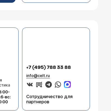
+7 (495) 788 33 88
info@celt.ru
я
стика
8:00-
Сотрудничество для
сб-вс:
партнеров
0:00