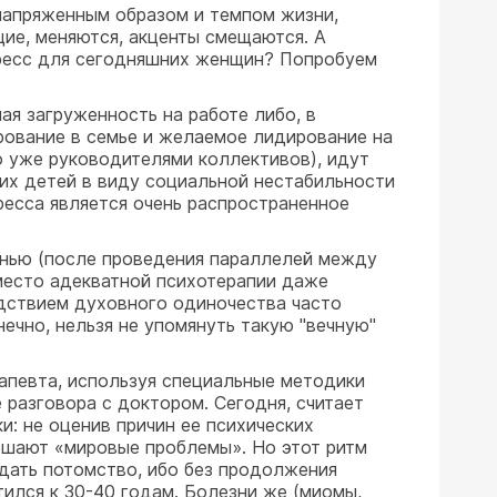
 напряженным образом и темпом жизни,
щие, меняются, акценты смещаются. А
стресс для сегодняшних женщин? Попробуем
ая загруженность на работе либо, в
рование в семье и желаемое лидирование на
но уже руководителями коллективов), идут
их детей в виду социальной нестабильности
ресса является очень распространенное
знью (после проведения параллелей между
место адекватной психотерапии даже
едствием духовного одиночества часто
ечно, нельзя не упомянуть такую "вечную"
рапевта, используя специальные методики
 разговора с доктором. Сегодня, считает
и: не оценив причин ее психических
ешают «мировые проблемы». Но этот ритм
дать потомство, ибо без продолжения
ился к 30-40 годам. Болезни же (миомы,