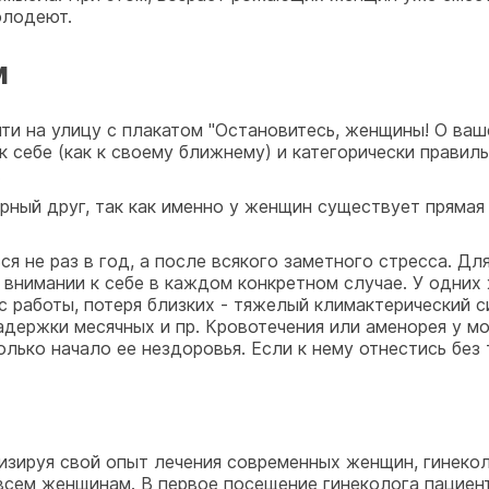
олодеют.
м
ти на улицу с плакатом "Остановитесь, женщины! О ваш
 к себе (как к своему ближнему) и категорически прави
.
ерный друг, так как именно у женщин существует прямая
ся не раз в год, а после всякого заметного стресса. Д
 внимании к себе в каждом конкретном случае. У одни
с работы, потеря близких - тяжелый климактерический с
адержки месячных и пр. Кровотечения или аменорея у м
ько начало ее нездоровья. Если к нему отнестись без тр
лизируя свой опыт лечения современных женщин, гинек
 всем женщинам. В первое посещение гинеколога пациен