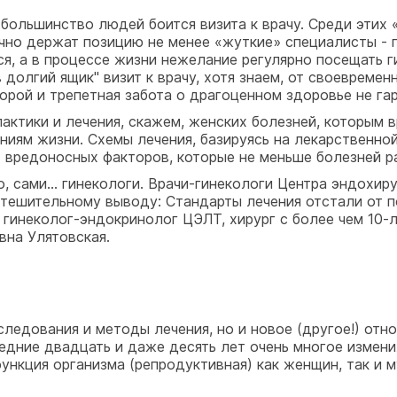
большинство людей боится визита к врачу. Среди этих
чно держат позицию не менее «жуткие» специалисты - г
, а в процессе жизни нежелание регулярно посещать г
долгий ящик" визит к врачу, хотя знаем, от своевреме
порой и трепетная забота о драгоценном здоровье не га
актики и лечения, скажем, женских болезней, которым в
аниям жизни. Схемы лечения, базируясь на лекарственно
х вредоносных факторов, которые не меньше болезней 
о, сами... гинекологи. Врачи-гинекологи Центра эндохир
утешительному выводу: Стандарты лечения отстали от 
я гинеколог-эндокринолог ЦЭЛТ, хирург с более чем 10
вна Улятовская.
ледования и методы лечения, но и новое (другое!) отно
ледние двадцать и даже десять лет очень многое измен
ункция организма (репродуктивная) как женщин, так и 