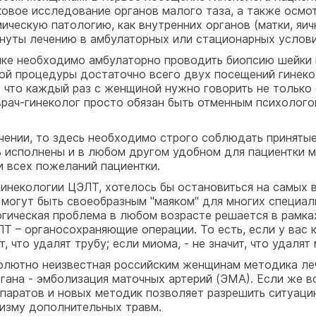
ковое исследование органов малого таза, а также осмот
ическую патологию, как внутренних органов (матки, яич
гнуты лечению в амбулаторных или стационарных услов
йке необходимо амбулаторно проводить биопсию шейки 
й процедуры достаточно всего двух посещений гинекол
что каждый раз с женщиной нужно говорить не только о
врач-гинеколог просто обязан быть отменным психолог
ечении, то здесь необходимо строго соблюдать приняты
ть исполнены и в любом другом удобном для пациентки 
и всех пожеланий пациентки.
инекологии ЦЭЛТ, хотелось бы остановиться на самых 
, могут быть своеобразным "маяком" для многих специа
гическая проблема в любом возрасте решается в рамках
 – органосохраняющие операции. То есть, если у вас кис
, что удалят трубу; если миома, - не значит, что удалят 
олютно неизвестная российским женщинам методика лече
гана - эмболизация маточных артерий (ЭМА). Если же вс
паратов и новых методик позволяет разрешить ситуаци
изму дополнительных травм.