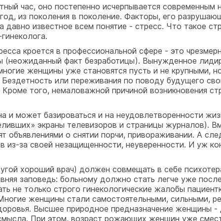
ретный час, оно постепенно исчерпывается современным
 год, из поколения в поколение. Факторы, его разрушаю
а давно известное всем понятие - стресс. Что такое 
-гинеколога.
тресса кроется в профессиональной сфере - это чрезмерн
ы (неожиданный факт безработицы). Вынужденное лиди
 многие женщины уже становятся пусть и не крупными, 
. Бездетность или переживания по поводу будущего сво
 Кроме того, немаловажной причиной возникновения ст
а и может базироваться и на неудовлетворенности жи
селивших» экраны телевизоров и страницы журналов). В
т объявлениями о снятии порчи, привораживании. А сл
 из-за своей незащищенности, неуверенности. И уж кон
другой хороший врач) должен совмещать в себе психоте
евняя заповедь: больному должно стать легче уже после
ть не только строго гинекологические жалобы пациентк
. Многие женщины стали самостоятельными, сильными, р
здоровья. Высшее природное предназначение женщины - 
смысла. При этом, возраст рожающих женщин уже смест