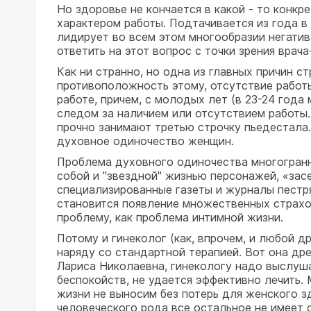
Но здоровье не кончается в какой - то конк
характером работы. Подтачивается из года в
лидирует во всем этом многообразии негатив
ответить на этот вопрос с точки зрения врача
Как ни странно, но одна из главных причин с
противоположность этому, отсутствие работ
работе, причем, с молодых лет (в 23-24 года
следом за наличием или отсутствием работы
прочно занимают третью строчку пьедестала.
духовное одиночество женщин.
Проблема духовного одиночества многогранн
собой и "звездной" жизнью персонажей, «за
специализированные газеты и журналы пестря
становится появление множественных страхов
проблему, как проблема интимной жизни.
Потому и гинеколог (как, впрочем, и любой 
наряду со стандартной терапией. Вот она др
Лариса Николаевна, гинекологу надо выслуша
беспокойств, не удается эффективно лечить
жизни не выносим без потерь для женского 
человеческого рода все остальное не имеет 