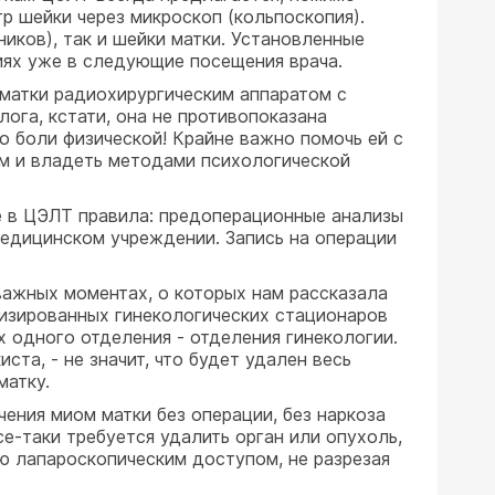
р шейки через микроскоп (кольпоскопия).
ников), так и шейки матки. Установленные
иях уже в следующие посещения врача.
матки радиохирургическим аппаратом с
ога, кстати, она не противопоказана
 боли физической! Крайне важно помочь ей с
ом и владеть методами психологической
е в ЦЭЛТ правила: предоперационные анализы
медицинском учреждении. Запись на операции
важных моментах, о которых нам рассказала
лизированных гинекологических стационаров
 одного отделения - отделения гинекологии.
та, - не значит, что будет удален весь
матку.
ния миом матки без операции, без наркоза
е-таки требуется удалить орган или опухоль,
ю лапароскопическим доступом, не разрезая