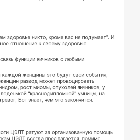
ем здоровье никто, кроме вас не подумает". И
льное отношение к своему здоровью
 связь функции яичников с любыми
ля каждой женщины это будут свои события,
х женщин развод может провоцировать
индром, рост миомы, опухолей яичников; у
олоденькой "краснодипломной" умницы, на
евог, Бог знает, чем это закончится.
ологи ЦЭЛТ ратуют за организованную помощь
ткам ЦЭЛТ всегда предлагается, помимо