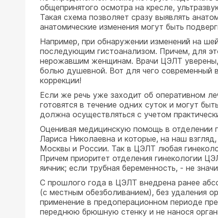
общепринятого осмотра на кресле, ультразву
Такая схема позволяет сразу выявлять анатом
анатомические изменения могут быть подвер
Например, при обнаружении изменений на ше
последующим гистоанализом. Причем, для это
нерожавшим женщинам. Врачи ЦЭЛТ уверены, 
болью душевной. Вот для чего современный 
коррекции!
Если же речь уже заходит об оперативном л
готовятся в течение одних суток и могут бы
должна осуществляться с учетом практическ
Оценивая медицинскую помощь в отделении г
Лариса Николаевна и которые, на наш взгляд
Москвы и России. Так в ЦЭЛТ любая гинеколо
Причем приоритет отделения гинекологии ЦЭЛТ
яичник; если трубная беременность, - не значит
С прошлого года в ЦЭЛТ внедрена ранее абс
(с местным обезболиванием), без удаления ор
применение в предоперационном периоде пре
переднюю брюшную стенку и не нанося орган