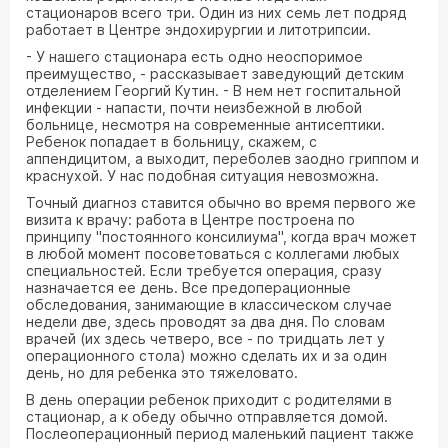
стационаров всего три. Один из них семь лет подряд
работает в Центре эндохирургии и литотрипсии.
- У нашего стационара есть одно неоспоримое
преимущество, - рассказывает заведующий детским
отделением Георгий Кутин. - В нем нет госпитальной
инфекции - напасти, почти неизбежной в любой
больнице, несмотря на современные антисептики.
Ребенок попадает в больницу, скажем, с
аппендицитом, а выходит, переболев заодно гриппом и
краснухой. У нас подобная ситуация невозможна.
Точный диагноз ставится обычно во время первого же
визита к врачу: работа в Центре построена по
принципу "постоянного консилиума", когда врач может
в любой момент посоветоваться с коллегами любых
специальностей. Если требуется операция, сразу
назначается ее день. Все предоперационные
обследования, занимающие в классическом случае
недели две, здесь проводят за два дня. По словам
врачей (их здесь четверо, все - по тридцать лет у
операционного стола) можно сделать их и за один
день, но для ребенка это тяжеловато.
В день операции ребенок приходит с родителями в
стационар, а к обеду обычно отправляется домой.
Послеоперационный период маленький пациент также