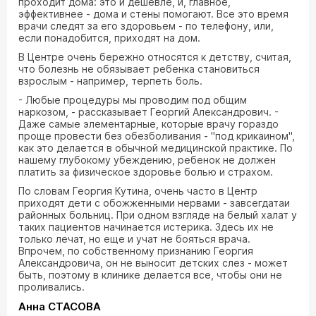
проходит дома: это и дешевле, и, главное,
эффективнее - дома и стены помогают. Все это время
врачи следят за его здоровьем - по телефону, или,
если понадобится, приходят на дом.
В Центре очень бережно относятся к детству, считая,
что болезнь не обязывает ребенка становиться
взрослым - например, терпеть боль.
- Любые процедуры мы проводим под общим
наркозом, - рассказывает Георгий Александрович. -
Даже самые элементарные, которые врачу гораздо
проще провести без обезболивания - "под крикаином",
как это делается в обычной медицинской практике. По
нашему глубокому убеждению, ребенок не должен
платить за физическое здоровье болью и страхом.
По словам Георгия Кутина, очень часто в Центр
приходят дети с обожженными нервами - завсегдатаи
районных больниц. При одном взгляде на белый халат у
таких пациентов начинается истерика. Здесь их не
только лечат, но еще и учат не бояться врача.
Впрочем, по собственному признанию Георгия
Александровича, он не выносит детских слез - может
быть, поэтому в клинике делается все, чтобы они не
проливались.
Анна СТАСОВА