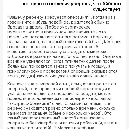
детского отделения уверены, что Айболит
существует.
"Вашему ребенку требуется операция"... Когда врач
говорит что-нибудь подобное, родителей обычно
бросает в дрожь. Любое хирургическое
вмешательство в привычном нам варианте - это
несколько недель постельного режима в больнице,
сдача анализов, тягостный госпитальный быт. Даже для
взрослого человека это огромный стресс. А
маленького ребенка разлука с родителями может
отбросить в развитии на несколько лет назад. Опытные
врачи не удивляются, когда пятилетних детей после
больницы приходится заново приучать к горшку, а
психологические последствия операции сказываются
тогда, когда физические уже давно сошли на нет.
Как показывает мировой опыт, семьдесят процентов
операций, от исправления носовой перегородки и
удаления миндалин до операций на сердце, можно
провести в однодневном стационаре - небольшой
"экспресс-больнице" с несколькими палатами, где
ребенок находится ровно столько времени, сколько
занимает операция (обычно несколько часов). Это
самый распространенный способ организовать
операцию без ущерба для психики ребенка (и, кстати,
кошелька родителей). В Москве подобных