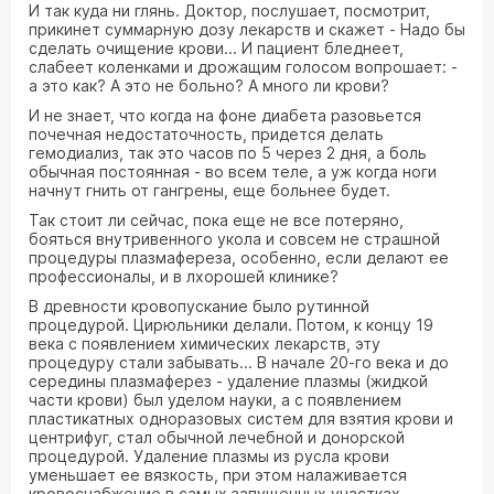
И так куда ни глянь. Доктор, послушает, посмотрит,
прикинет суммарную дозу лекарств и скажет - Надо бы
сделать очищение крови... И пациент бледнеет,
слабеет коленками и дрожащим голосом вопрошает: -
а это как? А это не больно? А много ли крови?
И не знает, что когда на фоне диабета разовьется
почечная недостаточность, придется делать
гемодиализ, так это часов по 5 через 2 дня, а боль
обычная постоянная - во всем теле, а уж когда ноги
начнут гнить от гангрены, еще больнее будет.
Так стоит ли сейчас, пока еще не все потеряно,
бояться внутривенного укола и совсем не страшной
процедуры плазмафереза, особенно, если делают ее
профессионалы, и в лхорошей клинике?
В древности кровопускание было рутинной
процедурой. Цирюльники делали. Потом, к концу 19
века с появлением химических лекарств, эту
процедуру стали забывать... В начале 20-го века и до
середины плазмаферез - удаление плазмы (жидкой
части крови) был уделом науки, а с появлением
пластикатных одноразовых систем для взятия крови и
центрифуг, стал обычной лечебной и донорской
процедурой. Удаление плазмы из русла крови
уменьшает ее вязкость, при этом налаживается
кровоснабжение в самых запущенных участках