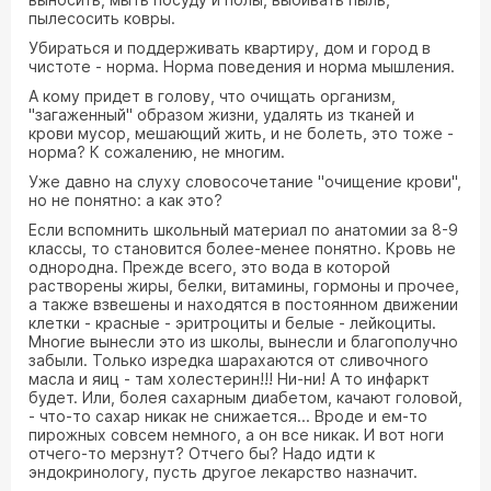
пылесосить ковры.
Убираться и поддерживать квартиру, дом и город в
чистоте - норма. Норма поведения и норма мышления.
А кому придет в голову, что очищать организм,
"загаженный" образом жизни, удалять из тканей и
крови мусор, мешающий жить, и не болеть, это тоже -
норма? К сожалению, не многим.
Уже давно на слуху словосочетание "очищение крови",
но не понятно: а как это?
Если вспомнить школьный материал по анатомии за 8-9
классы, то становится более-менее понятно. Кровь не
однородна. Прежде всего, это вода в которой
растворены жиры, белки, витамины, гормоны и прочее,
а также взвешены и находятся в постоянном движении
клетки - красные - эритроциты и белые - лейкоциты.
Многие вынесли это из школы, вынесли и благополучно
забыли. Только изредка шарахаются от сливочного
масла и яиц - там холестерин!!! Ни-ни! А то инфаркт
будет. Или, болея сахарным диабетом, качают головой,
- что-то сахар никак не снижается... Вроде и ем-то
пирожных совсем немного, а он все никак. И вот ноги
отчего-то мерзнут? Отчего бы? Надо идти к
эндокринологу, пусть другое лекарство назначит.