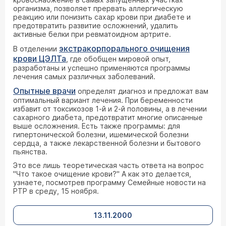
организма, позволяет прервать аллергическую
реакцию или понизить сахар крови при диабете и
предотвратить развитие осложнений, удалить
активные белки при ревматоидном артрите.
экстракорпорального очищения
В отделении
крови ЦЭЛТа
, где обобщен мировой опыт,
разработаны и успешно применяются программы
лечения самых различных заболеваний.
Опытные врачи
определят диагноз и предложат вам
оптимальный вариант лечения. При беременности
избавит от токсикозов 1-й и 2-й половины, а в лечении
сахарного диабета, предотвратит многие описанные
выше осложнения. Есть также программы: для
гипертонической болезни, ишемической болезни
сердца, а также лекарственной болезни и бытового
пьянства.
Это все лишь теоретическая часть ответа на вопрос
"Что такое очищение крови?" А как это делается,
узнаете, посмотрев программу Семейные новости на
РТР в среду, 15 ноября.
13.11.2000