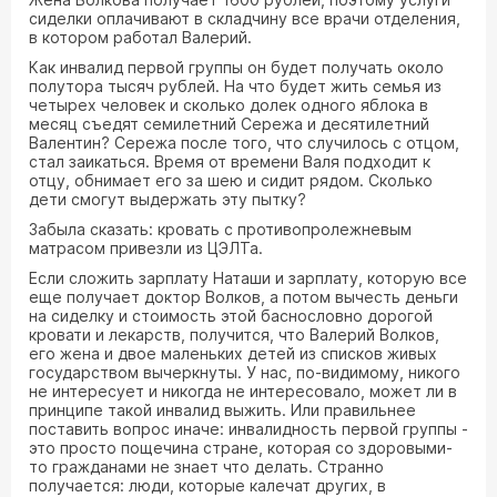
сиделки оплачивают в складчину все врачи отделения,
в котором работал Валерий.
Как инвалид первой группы он будет получать около
полутора тысяч рублей. На что будет жить семья из
четырех человек и сколько долек одного яблока в
месяц съедят семилетний Сережа и десятилетний
Валентин? Сережа после того, что случилось с отцом,
стал заикаться. Время от времени Валя подходит к
отцу, обнимает его за шею и сидит рядом. Сколько
дети смогут выдержать эту пытку?
Забыла сказать: кровать с противопролежневым
матрасом привезли из ЦЭЛТа.
Если сложить зарплату Наташи и зарплату, которую все
еще получает доктор Волков, а потом вычесть деньги
на сиделку и стоимость этой баснословно дорогой
кровати и лекарств, получится, что Валерий Волков,
его жена и двое маленьких детей из списков живых
государством вычеркнуты. У нас, по-видимому, никого
не интересует и никогда не интересовало, может ли в
принципе такой инвалид выжить. Или правильнее
поставить вопрос иначе: инвалидность первой группы -
это просто пощечина стране, которая со здоровыми-
то гражданами не знает что делать. Странно
получается: люди, которые калечат других, в