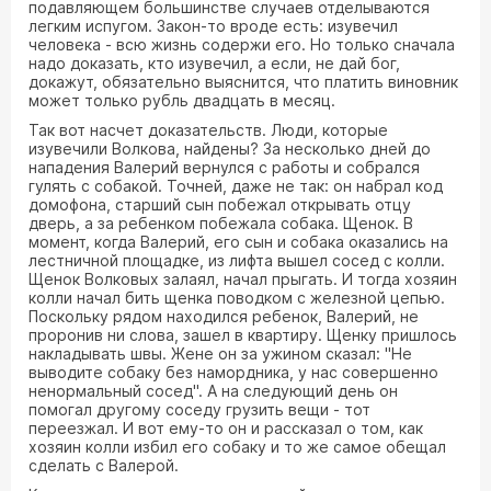
подавляющем большинстве случаев отделываются
легким испугом. Закон-то вроде есть: изувечил
человека - всю жизнь содержи его. Но только сначала
надо доказать, кто изувечил, а если, не дай бог,
докажут, обязательно выяснится, что платить виновник
может только рубль двадцать в месяц.
Так вот насчет доказательств. Люди, которые
изувечили Волкова, найдены? За несколько дней до
нападения Валерий вернулся с работы и собрался
гулять с собакой. Точней, даже не так: он набрал код
домофона, старший сын побежал открывать отцу
дверь, а за ребенком побежала собака. Щенок. В
момент, когда Валерий, его сын и собака оказались на
лестничной площадке, из лифта вышел сосед с колли.
Щенок Волковых залаял, начал прыгать. И тогда хозяин
колли начал бить щенка поводком с железной цепью.
Поскольку рядом находился ребенок, Валерий, не
проронив ни слова, зашел в квартиру. Щенку пришлось
накладывать швы. Жене он за ужином сказал: "Не
выводите собаку без намордника, у нас совершенно
ненормальный сосед". А на следующий день он
помогал другому соседу грузить вещи - тот
переезжал. И вот ему-то он и рассказал о том, как
хозяин колли избил его собаку и то же самое обещал
сделать с Валерой.