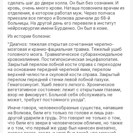
сделать шаг до двери холла. Он был без сознания. И
кровь, очень много крови. Наташа позвонила врачам из
отделения, в котором работал муж. Через полчаса
приехали все пятеро и Волкова домчали до 68-й
больницы. На другой день его перевели в институт
нейрохирургии имени Бурденко. Он был в коме.
Из истории болезни:
"Диагноз: тяжелая открытая сочетанная черепно-
мозговая и кранио-фациальная травма. Тяжелый ушиб
головного мозга. Травматическое субарахноидальное
кровоизлияние. Постигипоксическая энцефалопатия.
Закрытый перелом лобной кости справа с переходом
на основание передней черепной ямки, перелом
верхней челюсти и скуловой кости справа. Закрытый
перелом передней стенки левой лобной пазухи.
Гематосинусит. Ушиб левого легкого. Хроническое
вегетативное состояние: лежит с открытыми глазами,
взор не фиксирует. Больной себя обслуживать не
может, требует постоянного ухода".
Иначе говоря, человекообразные существа, напавшие
на Волкова, били его только по голове и лишь раз-
другой ударили в грудь. Это говорит не только о том,
что били его звери в человеческом обличие, но также
и о том, что первый же удар был нанесен внезапно,
скорее всего, сзади, и удар был такой, что могучий