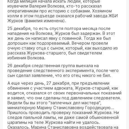
Когда милиция начала искать людей, которые
изувечили Валерия Волкова, кто-то рассказал
оперативникам про историю с собаками. Хозяином
колли в этом подъезде оказался рабочий завода ЖБИ
Журков (фамилия изменена).
25 декабря, то есть спустя полтора месяца после
нападения на Волкова, Журков был задержан. В этот
же день он написал явку с повинной. Тогда же был
допрошен как подозреваемый. Вечером провели
очную ставку отца с сыном, который, как выходило из
рассказа Журкова-старшего, был свидетелем
избиения Волкова.
26 декабря следственная группа выехала на
проведение следственного эксперимента, после чего
сын сделал заявление, что его отец никого не бил.
А еще через день, 27 декабря, при предъявлении
обвинения с участием адвоката, Журков-старший, как
водится, отказался от своих первоначальных показаний
и заявил, что они сделаны под давлением следователя.
Видели бы вы этого "заплечных дел мастера",
миниатюрную Марину Станиславовну Городецкую...
Пришлось проводить проверку показаний Журкова. Ни
следов паяльной лампы, ни даже самой обыкновенной
царапины на теле Журкова найти не удалось.
Оказалось, Марина Станиславовна воздействовала на