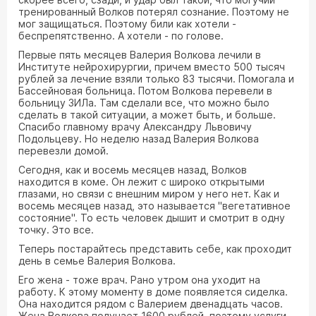
тренированный Волков потерял сознание. Поэтому не
мог защищаться. Поэтому били как хотели -
беспрепятственно. А хотели - по голове.
Первые пять месяцев Валерия Волкова лечили в
Институте нейрохирургии, причем вместо 500 тысяч
рублей за лечение взяли только 83 тысячи. Помогала и
Бассейновая больница. Потом Волкова перевели в
больницу ЗИЛа. Там сделали все, что можно было
сделать в такой ситуации, а может быть, и больше.
Спасибо главному врачу Александру Львовичу
Подольцеву. Но неделю назад Валерия Волкова
перевезли домой.
Сегодня, как и восемь месяцев назад, Волков
находится в коме. Он лежит с широко открытыми
глазами, но связи с внешним миром у него нет. Как и
восемь месяцев назад, это называется "вегетативное
состояние". То есть человек дышит и смотрит в одну
точку. Это все.
Теперь постарайтесь представить себе, как проходит
день в семье Валерия Волкова.
Его жена - тоже врач. Рано утром она уходит на
работу. К этому моменту в доме появляется сиделка.
Она находится рядом с Валерием двенадцать часов.
Жена Волкова получает 1600 рублей, поэтому услуги