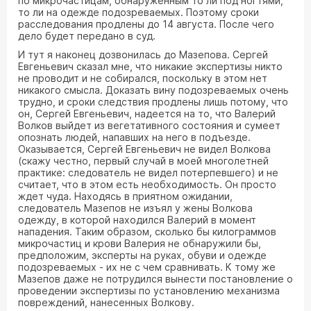
по микрочастицам, обнаруженным то ли под ногтями,
то ли на одежде подозреваемых. Поэтому сроки
расследования продлены до 14 августа. После чего
дело будет передано в суд.
И тут я наконец дозвонилась до Мазепова. Сергей
Евгеньевич сказал мне, что никакие экспертизы никто
не проводит и не собирался, поскольку в этом нет
никакого смысла. Доказать вину подозреваемых очень
трудно, и сроки следствия продлены лишь потому, что
он, Сергей Евгеньевич, надеется на то, что Валерий
Волков выйдет из вегетативного состояния и сумеет
опознать людей, напавших на него в подъезде.
Оказывается, Сергей Евгеньевич не видел Волкова
(скажу честно, первый случай в моей многолетней
практике: следователь не видел потерпевшего) и не
считает, что в этом есть необходимость. Он просто
ждет чуда. Находясь в приятном ожидании,
следователь Мазепов не изъял у жены Волкова
одежду, в которой находился Валерий в момент
нападения. Таким образом, сколько бы килограммов
микрочастиц и крови Валерия не обнаружили бы,
предположим, эксперты на руках, обуви и одежде
подозреваемых - их не с чем сравнивать. К тому же
Мазепов даже не потрудился вынести постановление о
проведении экспертизы по установлению механизма
повреждений, нанесенных Волкову.