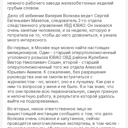
нежного рабочего завода железобетонных изделий
грубым словом.
Дело об избиении Валерия Волкова ведет Сергей
Евгеньевич Мазепов, следователь 2-го отдела
следственного управления УВД ЮВАО. Он оказался
очень занятым человеком, и за неделю, которую я
потратила на то, чтобы до него дозвониться, я узнала
много интересного.
Во-первых, в Москве еще можно найти настоящих
милиционеров. Один - старший оперуполномоченный
уголовного розыска ЮВАО ОВД района Жулебино
Виктор Николаевич Сошин, второй - старший
оперуполномоченный того же отдела Алексей
Юрьевич Акимов. К сожалению, без разрешения
руководства они не смогли встретиться с
журналистом - но, может, оно и к лучшему. Как раз к
ним-то вопросов у меня и не было. Я и так знаю, что
это они провели всю первоначальную, самую грязную
и непочетную работу, в результате которой удалось
выйти на подозреваемых.
Во-вторых, некое ответственное лицо из
вышестоящей инстанции сообщило о том, что дело
Волкова очень сложное и запутанное, сейчас
проводятся многочисленные экспертизы, в том числе -