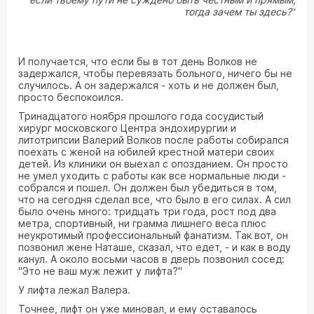
тогда зачем ты здесь?"
И получается, что если бы в тот день Волков не
задержался, чтобы перевязать больного, ничего бы не
случилось. А он задержался - хоть и не должен был,
просто беспокоился.
Тринадцатого ноября прошлого года сосудистый
хирург московского Центра эндохирургии и
литотрипсии Валерий Волков после работы собирался
поехать с женой на юбилей крестной матери своих
детей. Из клиники он выехал с опозданием. Он просто
не умел уходить с работы как все нормальные люди -
собрался и пошел. Он должен был убедиться в том,
что на сегодня сделал все, что было в его силах. А сил
было очень много: тридцать три года, рост под два
метра, спортивный, ни грамма лишнего веса плюс
неукротимый профессиональный фанатизм. Так вот, он
позвонил жене Наташе, сказал, что едет, - и как в воду
канул. А около восьми часов в дверь позвонил сосед:
"Это не ваш муж лежит у лифта?"
У лифта лежал Валера.
Точнее, лифт он уже миновал, и ему оставалось