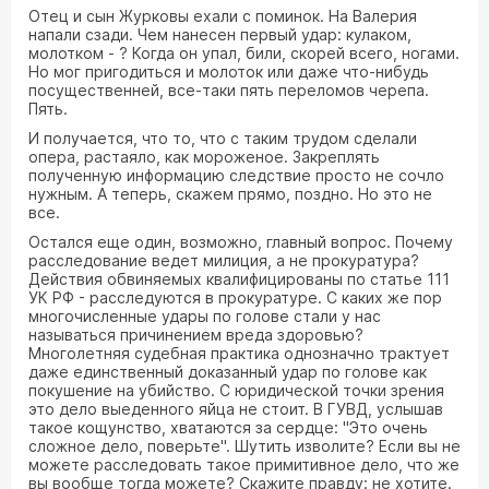
Отец и сын Журковы ехали с поминок. На Валерия
напали сзади. Чем нанесен первый удар: кулаком,
молотком - ? Когда он упал, били, скорей всего, ногами.
Но мог пригодиться и молоток или даже что-нибудь
посущественней, все-таки пять переломов черепа.
Пять.
И получается, что то, что с таким трудом сделали
опера, растаяло, как мороженое. Закреплять
полученную информацию следствие просто не сочло
нужным. А теперь, скажем прямо, поздно. Но это не
все.
Остался еще один, возможно, главный вопрос. Почему
расследование ведет милиция, а не прокуратура?
Действия обвиняемых квалифицированы по статье 111
УК РФ - расследуются в прокуратуре. С каких же пор
многочисленные удары по голове стали у нас
называться причинением вреда здоровью?
Многолетняя судебная практика однозначно трактует
даже единственный доказанный удар по голове как
покушение на убийство. С юридической точки зрения
это дело выеденного яйца не стоит. В ГУВД, услышав
такое кощунство, хватаются за сердце: "Это очень
сложное дело, поверьте". Шутить изволите? Если вы не
можете расследовать такое примитивное дело, что же
вы вообще тогда можете? Скажите правду: не хотите.