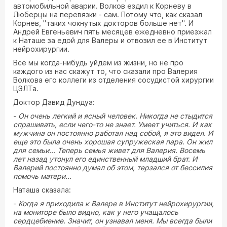
автомобильной аварии. Волков ездил к Корневу в
Люберцы на перевязки - сам. Потому что, как сказал
Корнев, "таких чокнутых докторов больше нет". И
Андрей Евгеньевич пять месяцев ежедневно приезжал
к Наташе за едой для Валеры и отвозил ее в Институт
нейрохирургии.
Все мы когда-нибудь уйдем из жизни, но не про
каждого из нас скажут то, что сказали про Валерия
Волкова его коллеги из отделения сосудистой хирургии
ЦЭЛТа.
Доктор Давид Дундуа:
-
Он очень легкий и ясный человек. Никогда не стыдится
спрашивать, если чего-то не знает. Умеет учиться. И как
мужчина он постоянно работал над собой, я это видел. И
еще это была очень хорошая супружеская пара. Он жил
для семьи... Теперь семья живет для Валерия. Восемь
лет назад утонул его единственный младший брат. И
Валерий постоянно думал об этом, терзался от бессилия
помочь матери...
Наташа сказала:
-
Когда я приходила к Валере в Институт нейрохирургии,
на мониторе было видно, как у него учащалось
сердцебиение. Значит, он узнавал меня. Мы всегда были