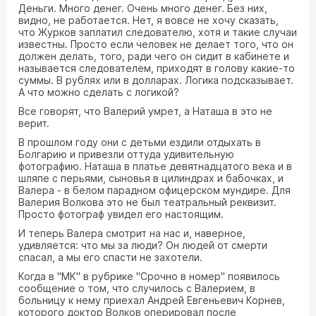
Деньги. Много денег. Очень много денег. Без них,
видно, не работается. Нет, я вовсе не хочу сказать,
что Журков заплатил следователю, хотя и такие случаи
известны. Просто если человек не делает того, что он
должен делать, того, ради чего он сидит в кабинете и
называется следователем, приходят в голову какие-то
суммы. В рублях или в долларах. Логика подсказывает.
А что можно сделать с логикой?
Все говорят, что Валерий умрет, а Наташа в это не
верит.
В прошлом году они с детьми ездили отдыхать в
Болгарию и привезли оттуда удивительную
фотографию. Наташа в платье девятнадцатого века и в
шляпе с перьями, сыновья в цилиндрах и бабочках, и
Валера - в белом парадном офицерском мундире. Для
Валерия Волкова это не был театральный реквизит.
Просто фотограф увидел его настоящим.
И теперь Валера смотрит на нас и, наверное,
удивляется: что мы за люди? Он людей от смерти
спасал, а мы его спасти не захотели.
Когда в "МК" в рубрике "Срочно в номер" появилось
сообщение о том, что случилось с Валерием, в
больницу к нему приехал Андрей Евгеньевич Корнев,
которого доктор Волков оперировал после