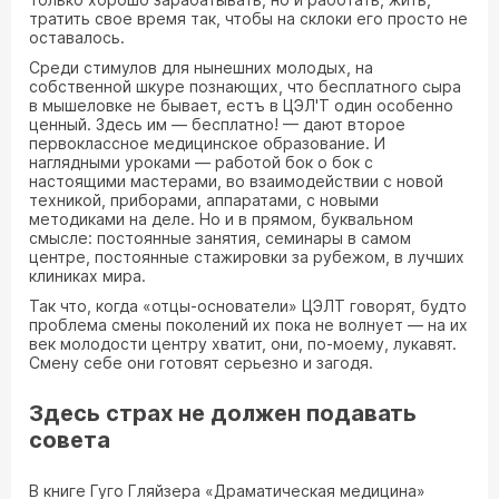
тратить свое время так, чтобы на склоки его просто не
оставалось.
Среди стимулов для нынешних молодых, на
собственной шкуре познающих, что бесплатного сыра
в мышеловке не бывает, естъ в ЦЭЛ'Т один особенно
ценный. Здесь им — бесплатно! — дают второе
первоклассное медицинское образование. И
наглядными уроками — работой бок о бок с
настоящими мастерами, во взаимодействии с новой
техникой, приборами, аппаратами, с новыми
методиками на деле. Но и в прямом, буквальном
смысле: постоянные занятия, семинары в самом
центре, постоянные стажировки за рубежом, в лучших
клиниках мира.
Так что, когда «отцы-основатели» ЦЭЛТ говорят, будто
проблема смены поколений их пока не волнует — на их
век молодости центру хватит, они, по-моему, лукавят.
Смену себе они готовят серьезно и загодя.
Здесь страх не должен подавать
совета
В книге Гуго Гляйзера «Драматическая медицина»