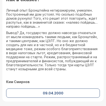
Личный опыт Бронштейна нетиражируем, уникален.
Построенный им дом устоял. Но сколько подобных
домов рухнуло! Того, кто решит этот повторить, ждет
распутье, как в знаменитой сказке: «налево пойдешь…
направо пойдешь…»
Вывод? Да, государство должно навсегда отказаться
от мысли командовать такими людьми, как Бронштейн,
и такими центрами, как ЦЭЛТ. Но оно же должно
создать для них и в частной, но и в бюджетной
медицине тоже, режим особого благоприятствования
в виде налоговых льгот, кредитования, финансовой
поддержки на старте. Режим, распространяемый и на
предпринимателей и финансистов, побуждающий их к
благотворительности. Только тогда три карты ЦЭЛТ
станут козырными для всей страны.
Ким Смирнов
09.04.2000