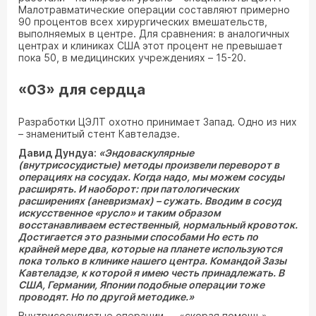
Малотравматические операции составляют примерно
90 процентов всех хирургических вмешательств,
выполняемых в центре. Для сравнения: в аналогичных
центрах и клиниках США этот процент не превышает
пока 50, в медицинских учреждениях – 15-20.
«03» для сердца
Разработки ЦЭЛТ охотно принимает Запад. Одно из них
– знаменитый стент Кавтеладзе.
Давид Дундуа:
«Эндоваскулярные
(внутрисосудистые) методы произвели переворот в
операциях на сосудах. Когда надо, мы можем сосуды
расширять. И наоборот: при патологических
расширениях (аневризмах) – сужать. Вводим в сосуд
искусственное «русло» и таким образом
восстанавливаем естественный, нормальный кровоток.
Достигается это разными способами Но есть по
крайней мере два, которые на планете используются
пока только в клинике нашего центра. Командой Зазы
Кавтеладзе, к которой я имею честь принадлежать. В
США, Германии, Японии подобные операции тоже
проводят. Но по другой методике.»
Внутрисосудистые операции — «скорая помощь».