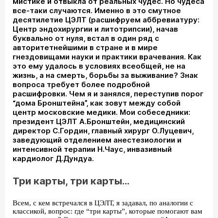
мистике и отвыкла от реальных чудес. Но чудеса
все-таки случаются. Именно в это смутное
десятилетие ЦЭЛТ (расшифруем аббревиатуру:
Центр эндохирургии и литотрипсии), начав
буквально от нуля, встал в один ряд с
авторитетнейшими в стране и в мире
гнездовищами науки и практики врачевания. Как
это ему удалось в условиях всеобщей, не на
жизнь, а на смерть, борьбы за выживание? Знак
вопроса требует более подробной
расшифровки. Чем я и занялся, переступив порог
“дома Бронштейна”, как зовут между собой
центр московские медики. Мои собеседники:
президент ЦЭЛТ А.Бронштейн, медицинский
директор С.Гордин, главный хирург О.Луцевич,
заведующий отделением анестезиологии и
интенсивной терапии Н.Чаус, инвазивный
кардиолог Д.Дундуа.
Три карты, три карты…
Всем, с кем встречался в ЦЭЛТ, я задавал, по аналогии с
классикой, вопрос: где “три карты”, которые помогают вам