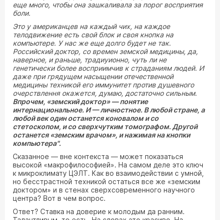
еще много, чтобы она зашкаливала за порог восприятия
боли.
Это у американцев на каждый чих, на каждое
телодвижение есть свой блок и своя кнопка на
компьютере. У нас же еще долго будет не так.
Российский доктор, со времен земской медицины, да,
наверное, и раньше, традиуионно, чуть ли не
генетически более восприимчив к страданиям людей. И
даже при грядущем насыщении отечественной
медицины техникой его иммунитет против душевного
очерствлення окажется, думаю, достаточно сильным.
Впрочем, «земский доктор» — понятие
интернациональное. И — личностное. В любой стране, а
любой век один останется коновалом и со
стетоскопом, и со сверхчутким томографом. Другой
останется «земским врачом», и нажимая на кнопки
компьютера".
Сказанное — вне контекста — может показаться
высокой «макрофилософией». На самом деле это ключ
к микроклимату ЦЭЛТ. Как во взаимодействии с умной,
но бесстрастной техникой остаться все же «земским
доктором» и в стенах сверхсовременного научного
центра? Вот в чем вопрос.
Ответ? Ставка на доверие к молодым да ранним.
Талантливым, то есть. На словах это красиво. На