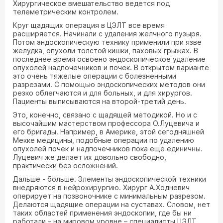
Хирургическое вмешательство ведется под
телеметрическим контролем.
Круг щадящих операция в ЦЭЛТ все время
расширяется. Начинали с удаления желчного пузыря.
Потом эндоскопическую технику применили при язве
желудка, опухоли толстой кишки, паховых грыжах. В
последнее время освоено эндоскопическое удаление
опухолей надпочечников и почек. В открытом варианте
это очень тяжелые операции с болезненными
разрезами. С помощью эндоскопических методов они
резко облегчаются и для больных, и для хирургов.
Пациенты выписываются на второй-третий день.
Это, конечно, связано с щадящей методикой. Но и с
высочайшим мастерством профессора О.Луцевича и
его бригады. Например, в Америке, этой сегодняшней
Мекке медицины, подобные операции по удалению
опухолей почек и надпочечников пока еще единичны.
Луцевич же делает их довольно свободно,
практически без осложнений.
Дальше - больше. Элементы эндоскопической техники
внедряются в нейрохирургию. Хирург А.Ходневич
оперирует на позвоночнике с минимальным разрезом.
Делаются щадящие операции на суставах. Словом, нет
таких областей применения эндоскопии, где бы ни
работали – на мировом уровне – специалисты ЦЭЛТ.