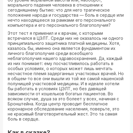
морального падения человека в отношении к
сегодняшнему бытию: что для него трагическое
положение народа и государства — боль в сердце или
нечто находящееся за рамками его персонального
компьютера и его персонального благополучия?
Этот тест я применил и к врачам, с которыми
встречался в ЦЭЛТ. Среди них не оказалось ни одного
принципиального защитника платной медицины. Хотя,
казалось бы, именно она является фундаментом их
личного благополучия среди всеобщего
неблагополучия нашего здравоохранения. Да, каждый
из них понимает: ему посчастливилось работать в
особых условиях, о которых может лишь мечтать
несчастное племя задерганных участковых врачей. Но
в общем-то все они вышли из той же самой нашенской
полунищей участковой медицины. И в идеале хотели
бы работать в условиях ЦЭЛТ, но без давящей
зависимости от кошельков богатых пациентов. Во
всяком случае, душа за это болеет у всех, начиная с
Бронштейна. Когда центр проводит бесплатное
коронарное обследование населения, поверьте, это
не красивый благотворительный жест. Это та самая
боль в сердце.
Как в сказке?