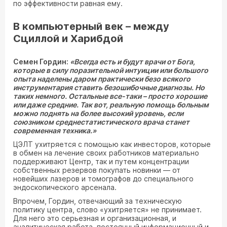
по эффективности равная ему.
В компьютерный век – между
Сциллой и Харибдой
Семен Гордин:
«Всегда есть и будут врачи от Бога,
которые в силу поразительной интуиции или большого
опыта наделены даром практически безо всякого
инструментария ставить безошибочные диагнозы. Но
таких немного. Остальные все-таки – просто хорошие
или даже средние. Так вот, реальную помощь больным
можно поднять на более высокий уровень, если
союзником среднестатистического врача станет
современная техника.»
ЦЭЛТ ухитряется с помощью как инвесторов, которые
в обмен на лечение своих работников материально
поддерживают Центр, так и путем концентрации
собственных резервов покупать новинки — от
новейших лазеров и томографов до специального
эндоскопического арсенала.
Впрочем, Гордин, отвечающий за техническую
политику центра, слово «ухитряется» не принимает.
Для него это серьезная и организационная, и
аналитическая работа, постоянный информационный и