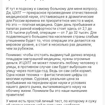
И тут я подхожу к самому больному для меня вопросу.
Да, ЦЭЛТ — прекрасное произведение отечественной
медицинской науки, отстаивающее в драматические
для России времена ее приоритетное место в мире.
Но это — платная медицина. Один день пребывания и
палатах разной комфортности стоит здесь от 2,1 до
3.15 тысячи рублей, операции — от 7 до 32 тысяч. Для
подавляющего большинства населения страны слабым
утешением будет то, чтоо операции эти делаются на
мировом уровне, а стоит в несколько раз дешевле,
чем за рубежом.
Понимаю: чтобы отстоять выдвинутый далеко вперед
плацдарм завтрашней медицины, нужны огромные
деньги. И ЦЭЛТ не может помогать любому человеку с
улицы, в противном случае сам будет выброшен на
улицу через полгода-год. Ведь он сам себя кормит.
Одна новая техника — фантастические цифры со
многими нулями. Суровая, реальная цена за
пребывание на переднем крае науки и условиях
нашего дикого рынка, выталкивающего науку на
обочину жизни. Понимали бы это наши нынешние
правители!
У меня есть простой личный тест, по которому я сужу
об уровне моральной высоты или, наоборот,