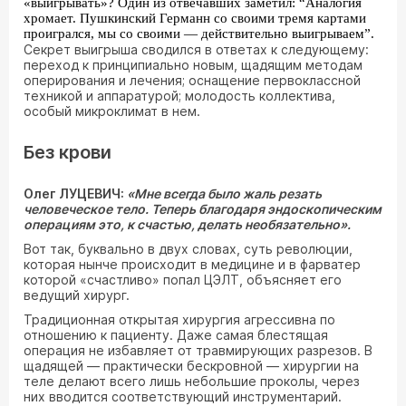
«выигрывать»? Один из отвечавших заметил: “Аналогия
хромает. Пушкинский Германн со своими тремя картами
проигрался, мы со своими — действительно выигрываем”.
Секрет выигрыша сводился в ответах к следующему:
переход к принципиально новым, щадящим методам
оперирования и лечения; оснащение первоклассной
техникой и аппаратурой; молодость коллектива,
особый микроклимат в нем.
Без крови
Олег ЛУЦЕВИЧ:
«Мне всегда было жаль резать
человеческое тело. Теперь благодаря эндоскопическим
операциям это, к счастью, делать необязательно».
Вот так, буквально в двух словах, суть революции,
которая нынче происходит в медицине и в фарватер
которой «счастливо» попал ЦЭЛТ, объясняет его
ведущий хирург.
Традиционная открытая хирургия агрессивна по
отношению к пациенту. Даже самая блестящая
операция не избавляет от травмирующих разрезов. В
щадящей — практически бескровной — хирургии на
теле делают всего лишь небольшие проколы, через
них вводится соответствующий инструментарий.