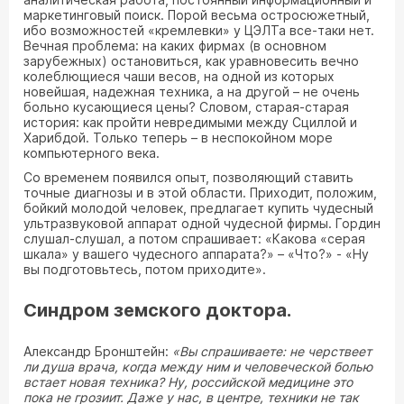
маркетинговый поиск. Порой весьма остросюжетный,
ибо возможностей «кремлевки» у ЦЭЛТа все-таки нет.
Вечная проблема: на каких фирмах (в основном
зарубежных) остановиться, как уравновесить вечно
колеблющиеся чаши весов, на одной из которых
новейшая, надежная техника, а на другой – не очень
больно кусающиеся цены? Словом, старая-старая
история: как пройти невредимыми между Сциллой и
Харибдой. Только теперь – в неспокойном море
компьютерного века.
Со временем появился опыт, позволяющий ставить
точные диагнозы и в этой области. Приходит, положим,
бойкий молодой человек, предлагает купить чудесный
ультразвуковой аппарат одной чудесной фирмы. Гордин
слушал-слушал, а потом спрашивает: «Какова «серая
шкала» у вашего чудесного аппарата?» – «Что?» - «Ну
вы подготовьтесь, потом приходите».
Синдром земского доктора.
Александр Бронштейн:
«Вы спрашиваете: не черствеет
ли душа врача, когда между ним и человеческой болью
встает новая техника? Ну, российской медицине это
пока не грозиит. Даже у нас, в центре, техники не так