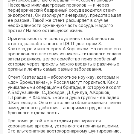
Несколько миллиметровых проколов — и через
периферический бедренный сосуд вводится стент-
эндопротез. Он изолирует аневризму, предотвращая
ее разрыв. Такой же стент расширяет в случае
необходимости суженную часть сосуда. Надолго
протез? На всю оставшуюся жизнь.
Оригинальность -в конструктивных особенностях
стента, разработанного в ЦЭЛТ доктором 3.
Кавтеладзе и инженером А Коршоком. На основе его
проволочного плетения из никель-титанового сплава
затем родилось целое семейство приспособлений,
которые через проколы можно вводить в различные
органы и лечить самые разные заболевания.
Стент Кавтеладзе – абсолютное ноу-хау, которым и
«дом Бронштейна», и Россия могут гордиться. Как и
уникальными операциями бригады, в которую входят
А.Бабунашвили, С.Дроздов, Д.Дундуа, А.Коршок,
Г.Травин, Р.Хабазов. «Бог» и душа группы - ее лидер
З.Кавтеладзе. Он и его коллеги обезвреживают мины
замедленного действия – аневризмы грудного и
брюшного отдела аорты.
При помощи той же методики расширяются
коронарные артерии, устраняются причины ишемии.
Это альтернатива аортокоронарному шунтированию,