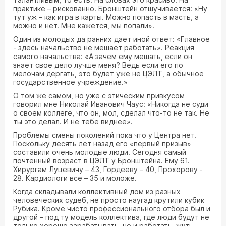
практике – рискованно. Бронштейн отшучивается: «Ну
тут уж – как игра в карты. Можно попасть в масть, а
можно и нет. Мне кажется, мы попали».
Один из молодых да ранних дает иной ответ: «Главное
- здесь начальство не мешает работать». Реакция
самого начальства: «А зачем ему мешать, если он
знает свое дело лучше меня? Ведь если его по
мелочам дергать, это будет уже не ЦЭЛТ, а обычное
государственное учреждение.»
О том же самом, но уже с этическим привкусом
говорил мне Николай Иванович Чаус: «Никогда не суди
о своем коллеге, что он, мол, сделал что-то не так. Не
ты это делал. И не тебе виднее».
Проблемы смены поколений пока что у Центра нет.
Поскольку десять лет назад его «первый призыв»
составили очень молодые люди. Сегодня самый
почтенный возраст в ЦЭЛТ у Бронштейна. Ему 61.
Хирургам Луцевичу – 43, Гордееву – 40, Прохорову -
28. Кардиологи все – 35 и моложе.
Когда складывали коллективный дом из разных
человеческих судеб, не просто наугад крутили кубик
Рубика. Кроме чисто профессионального отбора был и
другой – под ту модель коллектива, где люди будут не
только хорошо зарабатывать, но и работать, жить,