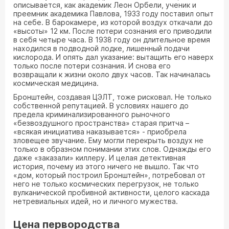
описывается, как академик Леон Орбели, ученик и
преемник академика Павлова, 1933 году поставил опыт
на себе. В барокамере, из которой воздух откачали до
«высоты» 12 км. После потери сознания его приводили
в себя четыре часа. В 1938 году он длительное время
находился в подводной лодке, лишенный подачи
кислорода. И опять дал указание: вытащить его наверх
только после потери сознания. И снова его
возвращали к жизни около двух часов. Так начиналась
космическая медицина.
Бронштейн, создавая ЦЭЛТ, тоже рисковал. Не только
собственной репутацией. В условиях нашего до
предела криминализированного рыночного
«безвоздушного пространства» старая притча –
«всякая инициатива наказывается» - приобрела
зловещее звучание. Ему могли перекрыть воздух не
только в образном понимании этих слов. Однажды его
даже «заказали» киллеру. И целая детективная
история, почему из этого ничего не вышло. Так что
«дом, который построил Бронштейн», потребовал от
него не только космических перегрузок, не только
вулканической пробивной активности, целого каскада
нетревиальных идей, но и личного мужества.
Цена первородства