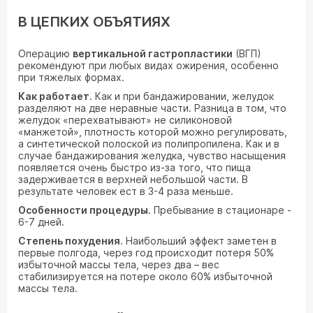
В ЦЕПКИХ ОБЪЯТИЯХ
Операцию
вертикальной гастропластики
(ВГП)
рекомендуют при любых видах ожирения, особенно
при тяжелых формах.
Как работает
. Как и при бандажировании, желудок
разделяют на две неравные части. Разница в том, что
желудок «перехватывают» не силиконовой
«манжетой», плотность которой можно регулировать,
а синтетической полоской из полипропилена. Как и в
случае бандажирования желудка, чувство насыщения
появляется очень быстро из-за того, что пища
задерживается в верхней небольшой части. В
результате человек ест в 3-4 раза меньше.
Особенности процедуры
. Пребывание в стационаре -
6-7 дней.
Степень похудения
. Наибольший эффект заметен в
первые полгода, через год происходит потеря 50%
избыточной массы тела, через два – вес
стабилизируется на потере около 60% избыточной
массы тела.