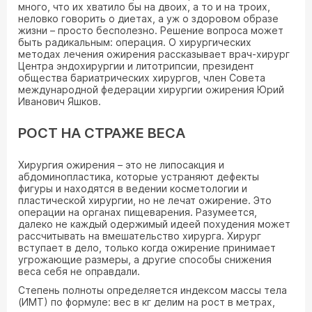
много, что их хватило бы на двоих, а то и на троих,
неловко говорить о диетах, а уж о здоровом образе
жизни – просто бесполезно. Решение вопроса может
быть радикальным: операция. О хирургических
методах лечения ожирения рассказывает врач-хирург
Центра эндохирургии и литотрипсии, президент
общества бариатрических хирургов, член Совета
международной федерации хирургии ожирения Юрий
Иванович Яшков.
РОСТ НА СТРАЖЕ ВЕСА
Хирургия ожирения – это не липосакция и
абдоминопластика, которые устраняют дефекты
фигуры и находятся в ведении косметологии и
пластической хирургии, но не лечат ожирение. Это
операции на органах пищеварения. Разумеется,
далеко не каждый одержимый идеей похудения может
рассчитывать на вмешательство хирурга. Хирург
вступает в дело, только когда ожирение принимает
угрожающие размеры, а другие способы снижения
веса себя не оправдали.
Степень полноты определяется индексом массы тела
(ИМТ) по формуле: вес в кг делим на рост в метрах,