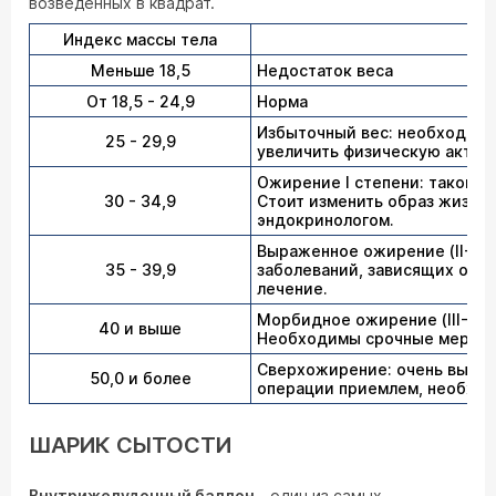
возведенных в квадрат.
Индекс массы тела
Меньше 18,5
Недостаток веса
От 18,5 - 24,9
Норма
Избыточный вес: необходимо
25 - 29,9
увеличить физическую активн
Ожирение I степени: такой и
30 - 34,9
Стоит изменить образ жизни 
эндокринологом.
Выраженное ожирение (II-III
35 - 39,9
заболеваний, зависящих от о
лечение.
Морбидное ожирение (III-IV с
40 и выше
Необходимы срочные меры по
Сверхожирение: очень высок
50,0 и более
операции приемлем, необходи
ШАРИК СЫТОСТИ
Внутрижелудочный баллон
- один из самых