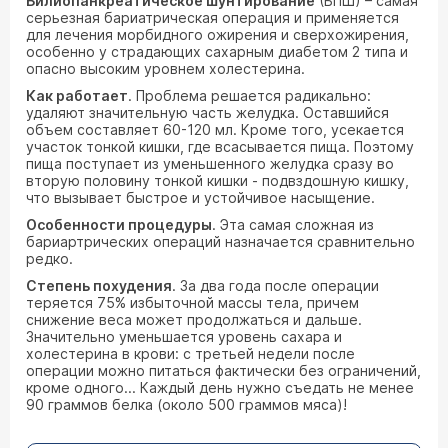
Билиопанкреатическое шунтирование
(БПШ) – самая
серьезная бариатрическая операция и применяется
для лечения морбидного ожирения и сверхожирения,
особенно у страдающих сахарным диабетом 2 типа и
опасно высоким уровнем холестерина.
Как работает
. Проблема решается радикально:
удаляют значительную часть желудка. Оставшийся
объем составляет 60-120 мл. Кроме того, усекается
участок тонкой кишки, где всасывается пища. Поэтому
пища поступает из уменьшенного желудка сразу во
вторую половину тонкой кишки - подвздошную кишку,
что вызывает быстрое и устойчивое насыщение.
Особенности процедуры
. Эта самая сложная из
бариартрических операций назначается сравнительно
редко.
Степень похудения
. За два года после операции
теряется 75% избыточной массы тела, причем
снижение веса может продолжаться и дальше.
Значительно уменьшается уровень сахара и
холестерина в крови: с третьей недели после
операции можно питаться фактически без ограничений,
кроме одного... Каждый день нужно съедать не менее
90 граммов белка (около 500 граммов мяса)!