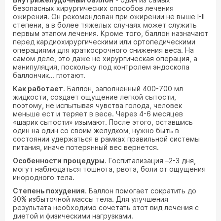
безопасных хирургических способов лечения
ожирения. Он рекомендован при ожирении не выше I-II
степени, а в более тяжелых случаях может служить
первым этапом лечения. Кроме того, баллон назначают
перед кардиохирургическими или ортопедическими
операциями для краткосрочного снижения веса. На
самом деле, это даже не хирургическая операция, а
манипуляция, поскольку под контролем эндоскопа
баллончик… глотают.
Как работает
. Баллон, заполненный 400-700 мл
жидкости, создает ощущение легкой сытости,
поэтому, не испытывая чувства голода, человек
меньше ест и теряет в весе. Через 4-6 месяцев
«шарик сытости» изымают. После этого, оставшись
один на один со своим желудком, нужно быть в
состоянии удержаться в рамках правильной системы
питания, иначе потерянный вес вернется.
Особенности процедуры
. Госпитализация –2-3 дня,
могут наблюдаться тошнота, рвота, боли от ощущения
инородного тела.
Степень похудения
. Баллон помогает сократить до
30% избыточной массы тела. Для улучшения
результата необходимо сочетать этот вид лечения с
диетой и физическими нагрузками.