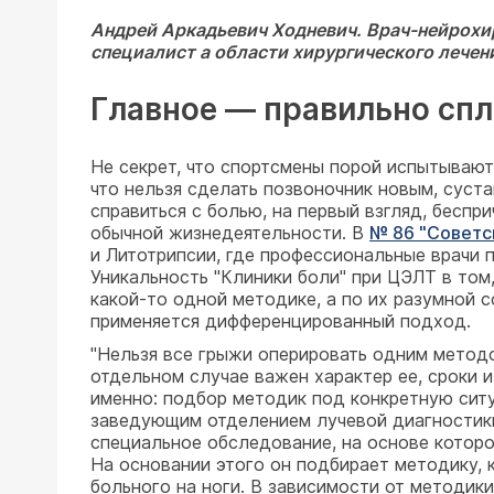
Андрей Аркадьевич Ходневич. Врач-нейрохи
специалист а области хирургического лечени
Главное — правильно сп
Не секрет, что спортсмены порой испытывают
что нельзя сделать позвоночник новым, суст
справиться с болью, на первый взгляд, бесп
обычной жизнедеятельности. В
№ 86 "Советск
и Литотрипсии, где профессиональные врачи 
Уникальность "Клиники боли" при ЦЭЛТ в том, 
какой-то одной методике, а по их разумной 
применяется дифференцированный подход.
"Нельзя все грыжи оперировать одним метод
отдельном случае важен характер ее, сроки 
именно: подбор методик под конкретную ситу
заведующим отделением лучевой диагностик
специальное обследование, на основе которо
На основании этого он подбирает методику, 
больного на ноги. В зависимости от методики