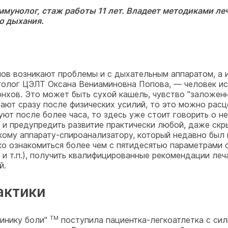
мунолог, стаж работы 11 лет. Владеет методиками ле
о дыхания.
ов возникают проблемы и с дыхательным аппаратом, а и
рголог ЦЭЛТ Оксана Вениаминовна Попова, — человек и
онхов. Это может быть сухой кашель, чувство "заложен
ают сразу после физических усилий, то это можно расц
уют после более часа, то здесь уже стоит говорить о 
и предупредить развитие практически любой, даже ск
кому аппарату-спироанализатору, который недавно был
ко ознакомиться более чем с пятидесятью параметрами 
и т.п.), получить квалифицированные рекомендации леча
й.
актики
TM
линику боли"
поступила пациентка-легкоатлетка с сил