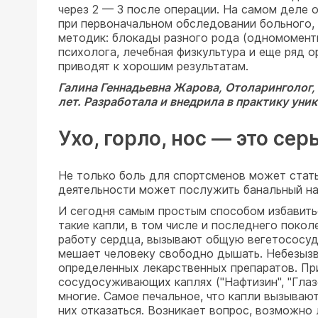
через 2 — 3 после операции. На самом деле 
при первоначальном обследовании больного,
методик: блокады разного рода (одномомент
психолога, лечебная физкультура и еще ряд о
приводят к хорошим результатам.
Галина Геннадьевна Жарова,
Отоларинголог,
лет. Разработала и внедрила в практику ун
Ухо, горло, нос — это сер
Не только боль для спортсменов может стать
деятельности может послужить банальный н
И сегодня самым простым способом избавитьс
такие капли, в том числе и последнего покол
работу сердца, вызывают общую вегетососуд
мешает человеку свободно дышать. Небезызве
определенных лекарственных препаратов. При
сосудосуживающих каплях ("Нафтизин", "Глазол
многие. Самое печальное, что капли вызывают
них отказаться. Возникает вопрос, возможно 