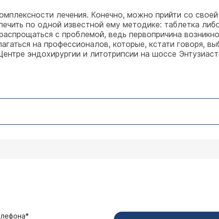
комплексности лечения. Конечно, можно прийти со своей
лечить по одной известной ему методике: таблетка либ
а распрощаться с проблемой, ведь первопричина возник
агаться на профессионалов, которые, кстати говоря, в
ентре эндохирургии и литотрипсии на шоссе Энтузиасто
елефона*