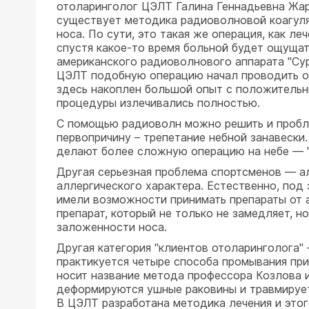
отоларинголог ЦЭЛТ Галина Геннадьевна Жар
существует методика радиоволновой коагуля
носа. По сути, это такая же операция, как л
спустя какое-то время больной будет ощущат
американского радиоволнового аппарата "Су
ЦЭЛТ подобную операцию начал проводить од
здесь накоплен большой опыт с положительн
процедуры излечивались полностью.
С помощью радиоволн можно решить и пробле
первопричину – трепетание небной занавески
делают более сложную операцию на небе — "
Другая серьезная проблема спортсменов — а
аллергического характера. Естественно, под
имели возможности принимать препараты от а
препарат, который не только не замедляет, 
заложенности носа.
Другая категория "клиентов отоларинголога"
практикуется четыре способа промывания при
носит название метода профессора Козлова и
деформируются ушные раковины и травмирует
В ЦЭЛТ разработана методика лечения и этог