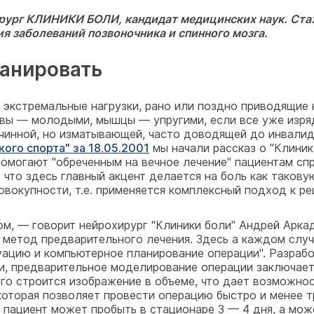
рург КЛИНИКИ БОЛИ, кандидат медицинских наук. Ста
я заболеваний позвоночника и спинного мозга.
ланировать
 экстремальные нагрузки, рано или поздно приводящие 
авы — молодыми, мышцы — упругими, если все уже изря
ричинной, но изматывающей, часто доводящей до инвал
ого спорта" за 18.05.2001
мы начали рассказ о "Клини
помогают "обреченным на вечное лечение" пациентам сп
что здесь главный акцент делается на боль как таковую
совокупности, т.е. применяется комплексный подход к 
ом, — говорит нейрохирург "Клиники боли" Андрей Арка
и метод предварительного лечения. Здесь а каждом сл
ацию и компьютерное планирование операции". Разрабо
и, предварительное моделирование операции заключает
го строится изображение в объеме, что дает возможнос
которая позволяет провести операцию быстро и менее т
 пациент может пробыть в стационаре 3 — 4 дня, а мож