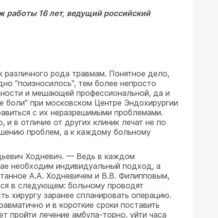
ж работы 16 лет, ведущий российский
к различного рода травмам. Понятное дело,
дно "поизносилось", тем более непросто
идности и мешающей профессиональной, да и
ке боли" при московском Центре Эндохирургии
равиться с их неразрешимыми проблемами.
, и в отличие от других клиник лечат не по
решению проблем, а к каждому больному
дьевич Ходневич. — Ведь в каждом
учае необходим индивидуальный подход, а
танное А.А. Ходневичем и В.В. Филипповым,
ся в следующем: больному проводят
ть хирургу заранее спланировать операцию.
равматично и в короткие сроки поставить
ет пройти лечение амбула-торно, уйти часа