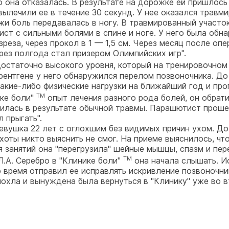
 она отказалась. В результате на дорожке ей пришлось 
ылечили ее в течение 30 секунд. У нее оказался травм
жи боль передавалась в ногу. В травмированный участок
нист с сильными болями в спине и ноге. У него была о
еза, через прокол в 1 — 1,5 см. Через месяц после оп
ерез полгода стал призером Олимпийских игр".
остаточно высокого уровня, который на тренировочном
 рентгене у него обнаружился перелом позвоночника. До
 какие-либо физические нагрузки на ближайший год и п
TM
ике боли"
опыт лечения разного рода болей, он обрати
вилась в результате обычной травмы. Парашютист прошел
л прыгать".
евушка 22 лет с оглохшим без видимых причин ухом. До
ухоты никто выяснить не смог. На приеме выяснилось, ч
 занятий она "перегрузила" шейные мышцы, спазм и пере
TM
Л.А. Серебро в "Клинике боли"
она начала слышать. И
 время отправил ее исправлять искривление позвоночник
лохла и вынуждена была вернуться в "Клинику" уже во 