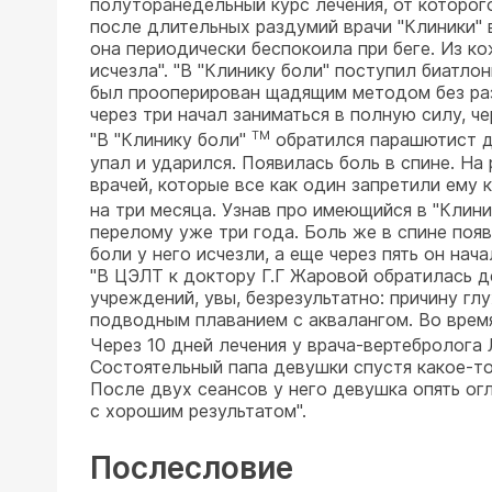
полуторанедельный курс лечения, от которого
после длительных раздумий врачи "Клиники" в
она периодически беспокоила при беге. Из ко
исчезла". "В "Клинику боли" поступил биатло
был прооперирован щадящим методом без разр
через три начал заниматься в полную силу, ч
TM
"В "Клинику боли"
обратился парашютист д
упал и ударился. Появилась боль в спине. На
врачей, которые все как один запретили ему
на три месяца. Узнав про имеющийся в "Клин
перелому уже три года. Боль же в спине поя
боли у него исчезли, а еще через пять он нача
"В ЦЭЛТ к доктору Г.Г Жаровой обратилась д
учреждений, увы, безрезультатно: причину гл
подводным плаванием с аквалангом. Во время
Через 10 дней лечения у врача-вертебролога 
Состоятельный папа девушки спустя какое-то
После двух сеансов у него девушка опять ог
с хорошим результатом".
Послесловие