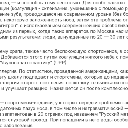
ова, — и способов тому несколько. Для особо занятых
ции (коагуляция - склеивание, уменьшение с помощью 
ечение зуба, проводящаяся на современном уровне (без б
ь некоторую заложенность носа, затем эта проблема о
ргитрон", с использованием современнейших обезболива
ним из первых, когда таких аппаратов по Москве насч
ыми результатами: люди, вынужденные по 20 — 30 лет с
му храпа, также часто беспокоющую спортсменов, в о
. Добиваются этого путем коагуляции мягкого неба с п
Увулопалатопластику" (UРР).
ллергия. По статистике, проведенной американцами, ка
 эту шкалу подпадают и спортсмены, которые до недавне
ллергии старого поколения, поскольку те вызывали со
но и улучшает реакцию. Назначается он после комплексн
 — спортсмены-водники, у которых нередки проблемы га
даточных пазух носа, в том числе и нетравматический
 запатентован в 29 странах под названием "Русский мет
ся слуховой проход. При попадании в него воды особе
о заболевания.