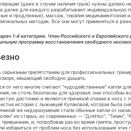
операции (даже в случае наличия грыж) нужны далеко не
 а далее для каждого разрабатывают индивидуальную п
ные и продленные), массаж, терапия медикаментозная 
ригинальных методик. Все они могут применяться в разн
 врач 1-й категории. Член Российского и Европейского
икальную программу восстановления свободного носово
ьезно
 серьезным препятствием для профессиональных тренир
асморк, мешающий свободно дышать.
я от него многие считают "чудодейственные" капли дл
ения, не столь безопасны для здоровья: они способны в
истую дистонию и являются причиной спазма в носу с 
стна история с лыжницей Кулаковой, которая была сня
чиной же недоразумения стали обычные капли от насмо
ин" из старых, из современных — "ДляНос", "Тизин", "Кс
 привыкание, и, попробовав раз во время гриппа, просту
ли избавиться от проблем носа без использования этих