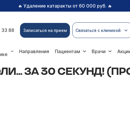
Удаление катаракты от 60 000 руб.
🔥
🔥
 33 88
Записаться на прием
Связаться с клиникой
30 секунд! (продолжение)
Направления
Пациентам
Врачи
Акци
ике
ЛИ... ЗА 30 СЕКУНД! (