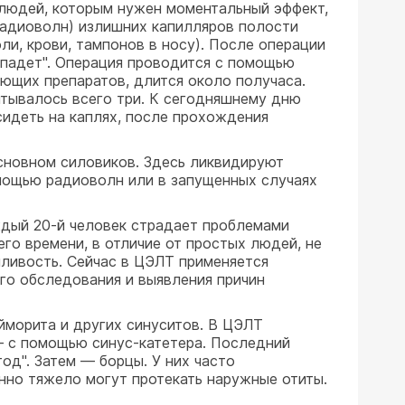
 людей, которым нужен моментальный эффект,
радиоволн) излишних капилляров полости
оли, крови, тампонов в носу). После операции
тпадет". Операция проводится с помощью
ющих препаратов, длится около получаса.
итывалось всего три. К сегодняшнему дню
идеть на каплях, после прохождения
сновном силовиков. Здесь ликвидируют
омощью радиоволн или в запущенных случаях
ждый 20-й человек страдает проблемами
го времени, в отличие от простых людей, не
нливость. Сейчас в ЦЭЛТ применяется
ого обследования и выявления причин
йморита и других синуситов. В ЦЭЛТ
 — с помощью синус-катетера. Последний
од". Затем — борцы. У них часто
нно тяжело могут протекать наружные отиты.