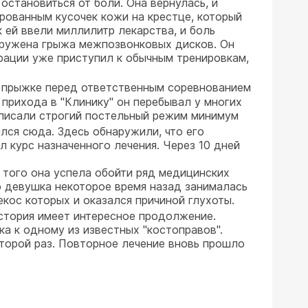
остановиться от боли. Она вернулась, и
ированным кусочек кожи на крестце, который
 ей ввели миллилитр лекарства, и боль
бнаружена грыжа межпозвонковых дисков. Он
ерации уже приступил к обычным тренировкам,
 прыжке перед ответственным соревнованием
 прихода в "Клинику" он перебывал у многих
рописали строгий постельный режим минимум
лся сюда. Здесь обнаружили, что его
 курс назначенного лечения. Через 10 дней
 того она успела обойти ряд медицинских
то девушка некоторое время назад занималась
кос которых и оказался причиной глухоты.
стория имеет интересное продолжение.
а к одному из известных "костоправов".
второй раз. Повторное лечение вновь прошло