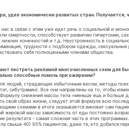
ра, удел экономически развитых стран. Получается, ч
у нас в связи с этим уже идет речь о социальной и эко
ели смертности, способствует развитию гипертонии, са
ен нижних конечностей и т.д. Неустроенность в социаль
иминация, трудности с подбором одежды, сексуальные 
вствовать себя полноценными членами общества.
ют пестреть рекламой многочисленных схем для бы
ально способные помочь при ожирении?
ля людей, страдающих избыточным весом, методы психо
ат, сибутрамин). Все они направлены на то, чтобы изм
 Формулу снижения массы тела «меньше ешь и больше дв
еть свой образ жизни, следует этой формуле всю посл
ующими схемами в итоге оказывается виноват сам паци
й жировой массы зависимость от еды постоянно возрас
 результата - самая сложная часть в этих программах.
ела свыше 40) 95% пациентов, даже те, кто добился пе