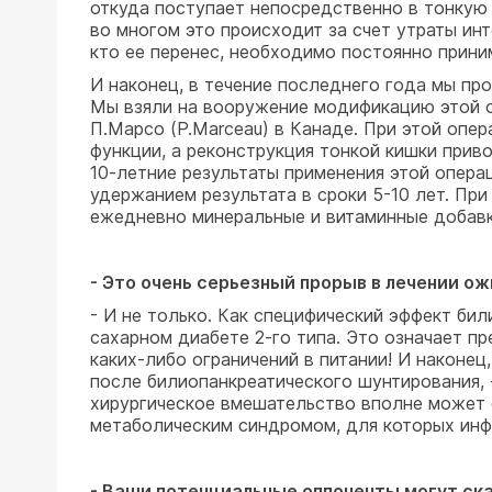
откуда поступает непосредственно в тонкую 
во многом это происходит за счет утраты инт
кто ее перенес, необходимо постоянно прини
И наконец, в течение последнего года мы пр
Мы взяли на вооружение модификацию этой опе
П.Марсо (P.Marceau) в Канаде. При этой опе
функции, а реконструкция тонкой кишки прив
10-летние результаты применения этой опера
удержанием результата в сроки 5-10 лет. Пр
ежедневно минеральные и витаминные добавк
- Это очень серьезный прорыв в лечении ож
- И не только. Как специфический эффект би
сахарном диабете 2-го типа. Это означает п
каких-либо ограничений в питании! И наконе
после билиопанкреатического шунтирования,
хирургическое вмешательство вполне может 
метаболическим синдромом, для которых инфа
- Ваши потенциальные оппоненты могут ск