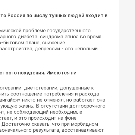
то Россия по числу тучных людей входит в
номической проблеме государственного
харного диабета, синдрома апноэ во время
но-бытовом плане, снижение
расстройства, депрессии - это неполный
строго похудения. Имеются ли
терапии, диетотерапии, допущенные к
енить соотношение потребления и расхода
игайся» никто не отменял, но работает она
едующую жизнь. В отсутствии долгосрочного
ент, не соблюдающий необходимые
тает, и это происходит на фоне
 Достаточно сказать, что при морбидном
рвоначального результата, восстанавливают