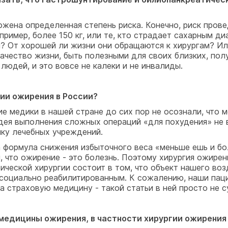
жена определенная степень риска. Конечно, риск пров
апример, более 150 кг, или те, кто страдает сахарным д
? От хорошей ли жизни они обращаются к хирургам? Ил
ачество жизни, быть полезными для своих близких, по
юдей, и это вовсе не калеки и не инвалиды.
ии ожирения в России?
гие медики в нашей стране до сих пор не осознали, что
Идея выполнения сложных операций «для похудения» не
ку лечебных учреждений.
та формула снижения избыточного веса «меньше ешь и бо
и, что ожирение - это болезнь. Поэтому хирургия ожире
ической хирургии состоит в том, что объект нашего воз
и социально реабилитированным. К сожалению, наши пац
а страховую медицину - такой статьи в ней просто не 
 медицины ожирения, в частности хирургии ожирения