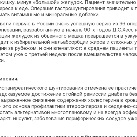
кишку, минуя «большой» желудок. Пациент значительно 
ереса к еде. Операция гастрошунтирования приводит к 
мать витаминные и минеральные добавки.
овели первую в России очень успешную серию из 36 опе
рации, разработанную в начале 90-х годов Д.С.Хесс и 
рации желудок из объемного мешка превращается в узку
одит к избирательной мальабсорбции жиров и сложных 
ции за рубежом, и они впечатляют: в среднем пациенты
и этом уже с третьей недели после вмешательства чело
и.
ирения.
лиопанкреатического шунтирования отмечена ее практиче
редсказуемое достижение стойкой ремиссии диабета бе
ц, выраженное снижение содержания холестерина в кро
 - это основа профилактики атеросклероза и сердечно-
стать альтернативой многоплановому и не всегда эффе
ркт, инсульт, заболевания периферических сосудов уже 
азать, что гастрошунтирование и билиопанкреатичес