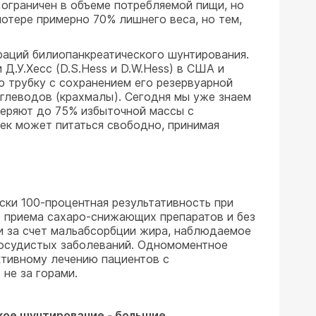
ограничен в объеме потребляемой пищи, но
потере примерно 70% лишнего веса, но тем,
раций билиопанкреатического шунтирования.
Д.У.Хесс (D.S.Hess и D.W.Hess) в США и
ю трубку с сохранением его резервуарной
углеводов (крахмалы). Сегодня мы уже знаем
 теряют до 75% избыточной массы с
век может питаться свободно, принимая
ски 100-процентная результативность при
з приема сахаро-снижающих препаратов и без
ви за счет мальабсорбции жира, наблюдаемое
сосудистых заболеваний. Одномоментное
ктивному лечению пациентов с
не за горами.
кое шунтирование - большие,