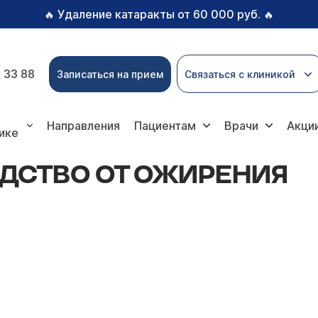
Удаление катаракты от 60 000 руб.
🔥
🔥
 33 88
Записаться на прием
Связаться с клиникой
 ожирения
Направления
Пациентам
Врачи
Акци
ике
ДСТВО ОТ ОЖИРЕНИЯ