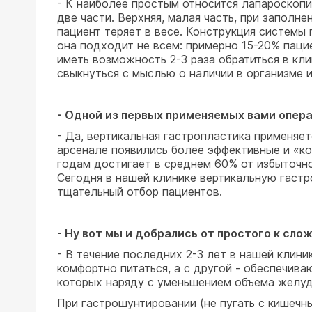
- К наиболее простым относится лапароскоп
две части. Верхняя, малая часть, при заполн
пациент теряет в весе. Конструкция системы
она подходит не всем: примерно 15-20% паци
иметь возможность 2-3 раза обратиться в кли
свыкнуться с мыслью о наличии в организме 
- Одной из первых применяемых вами опера
- Да, вертикальная гастропластика применяет
арсенале появились более эффективные и «ко
годам достигает в среднем 60% от избыточно
Сегодня в нашей клинике вертикальную гаст
тщательный отбор пациентов.
- Ну вот мы и добрались от простого к сло
- В течение последних 2-3 лет в нашей клин
комфортно питаться, а с другой - обеспечива
которых наряду с уменьшением объема желудк
При гастрошунтировании (не пугать с кишечн