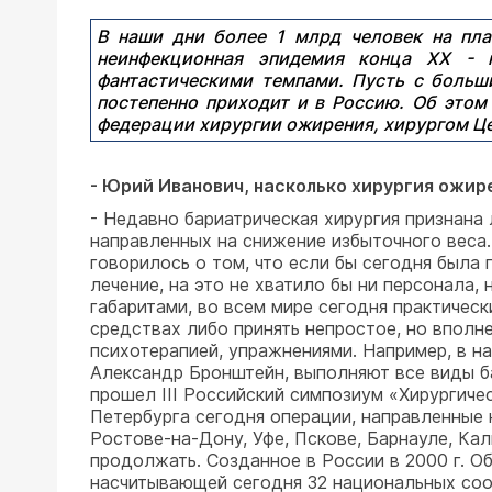
В наши дни более 1 млрд человек на пл
неинфекционная эпидемия конца XX - н
фантастическими темпами. Пусть с больши
постепенно приходит и в Россию. Об этом
федерации хирургии ожирения, хирургом Ц
- Юрий Иванович, насколько хирургия ожир
- Недавно бариатрическая хирургия признана
направленных на снижение избыточного веса
говорилось о том, что если бы сегодня была
лечение, на это не хватило бы ни персонала
габаритами, во всем мире сегодня практическ
средствах либо принять непростое, но вполн
психотерапией, упражнениями. Например, в н
Александр Бронштейн, выполняют все виды ба
прошел III Российский симпозиум «Хирургич
Петербурга сегодня операции, направленные 
Ростове-на-Дону, Уфе, Пскове, Барнауле, Ка
продолжать. Созданное в России в 2000 г. 
насчитывающей сегодня 32 национальных со