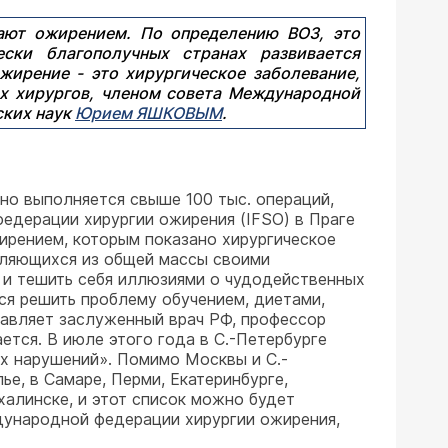
ают ожирением. По определению ВОЗ, это
ски благополучных странах развивается
жирение - это хирургическое заболевание,
их хирургов, членом совета Международной
ских наук
Юрием ЯШКОВЫМ
.
но выполняется свыше 100 тыс. операций,
едерации хирургии ожирения (IFSO) в Праге
жирением, которым показано хирургическое
деляющихся из общей массы своими
ь, и тешить себя иллюзиями о чудодейственных
ся решить проблему обучением, диетами,
лавляет заслуженный врач РФ, профессор
ется. В июле этого года в С.-Петербурге
х нарушений». Помимо Москвы и С.-
е, в Самаре, Перми, Екатеринбурге,
халинске, и этот список можно будет
дународной федерации хирургии ожирения,