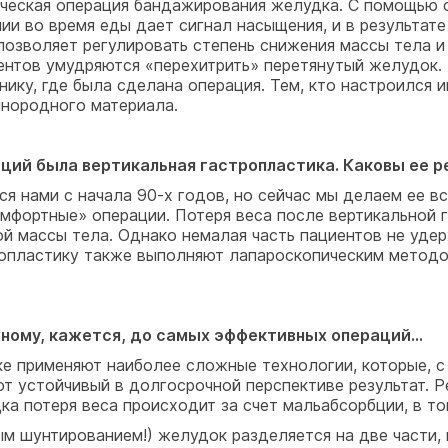
ическая операция бандажирования желудка. С помощью
ении во время еды дает сигнал насыщения, и в результа
 позволяет регулировать степень снижения массы тела и
ентов умудряются «перехитрить» перетянутый желудок.
нику, где была сделана операция. Тем, кто настроился 
инородного материала.
ций была вертикальная гастропластика. Каковы ее р
ся нами с начала 90-х годов, но сейчас мы делаем ее в
мфортные» операции. Потеря веса после вертикальной га
й массы тела. Однако немалая часть пациентов не удерж
ропластику также выполняют лапароскопическим методо
жному, кажется, до самых эффективных операций...
ике применяют наиболее сложные технологии, которые, 
ют устойчивый в долгосрочной перспективе результат. 
а потеря веса происходит за счет мальабсорбции, в той
ым шунтированием!) желудок разделяется на две части, 