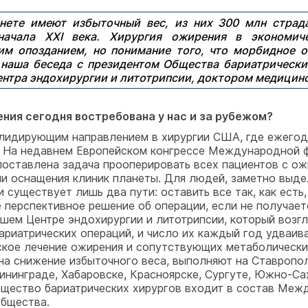
анете имеют избыточный вес, из них 300 млн страд
ачала XXI века. Хирургия ожирения в экономиче
м опозданием, но понимание того, что морбидное о
 наша беседа с президентом Общества бариатрическ
ентра эндохирургии и литотрипсии, доктором медицин
ения сегодня востребована у нас и за рубежом?
 лидирующим направлением в хирургии США, где ежегод
. На недавнем Европейском конгрессе Международной ф
 поставлена задача прооперировать всех пациентов с о
, ни оснащения клиник планеты. Для людей, заметно вы
и существует лишь два пути: оставить все так, как ест
е перспективное решение об операции, если не получает
ашем Центре эндохирургии и литотрипсии, который возг
риатрических операций, и число их каждый год удваива
еское лечение ожирения и сопутствующих метаболически
на снижение избыточного веса, выполняют на Ставрополь
лининграде, Хабаровске, Красноярске, Сургуте, Южно-Са
Общество бариатрических хирургов входит в состав Меж
общества.