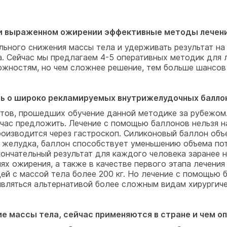
ски выраженном ожирении эффективные методы лечени
ельного снижения массы тела и удерживать результат н
. Сейчас мы предлагаем 4-5 оперативных методик для 
жностям, но чем сложнее решение, тем больше шансов 
ать о широко рекламируемых внутрижелудочных балло
стов, прошедших обучение данной методике за рубежом.
час предложить. Лечение с помощью баллонов нельзя н
производится через гастроскоп. Силиконовый баллон об
ма желудка, баллон способствует уменьшению объема по
окончательный результат для каждого человека заранее
ях ожирения, а также в качестве первого этапа лечения
ей с массой тела более 200 кг. Но лечение с помощью 
являться альтернативой более сложным видам хирургиче
ие массы тела, сейчас применяются в стране и чем 