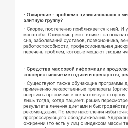
- Ожирение - проблема цивилизованного ми
элитную группу?
- Скорее, постепенно приближается к ней. И 
масштаба. Ожирение резко влияет на показат
сна, заболеваний суставов, позвоночника, в
работоспособности, профессиональная дискр
перечень проблем, которые мешают людям чу
- Средства массовой информации продолжа
консервативные методики и препараты, ре
- Существуют также обучающие программы д
применению лекарственные препараты (орлист
энергии в организме в желательную сторону.
лишь тогда, когда пациент, решив пересмотр
результата лечения диетами и быстродейств
рекомендации. По мере накопления избыточно
прогрессирующего обездвиживания. Удержание
ожирении (то есть у лиц с индексом массы т