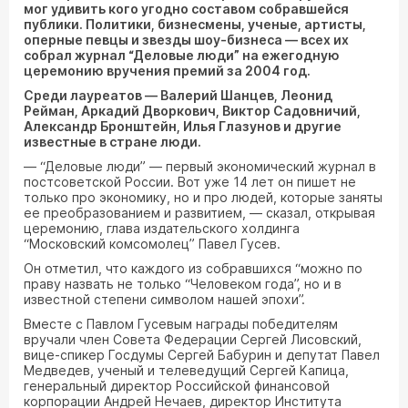
мог удивить кого угодно составом собравшейся
публики. Политики, бизнесмены, ученые, артисты,
оперные певцы и звезды шоу-бизнеса — всех их
собрал журнал “Деловые люди” на ежегодную
церемонию вручения премий за 2004 год.
Среди лауреатов — Валерий Шанцев, Леонид
Рейман, Аркадий Дворкович, Виктор Садовничий,
Александр Бронштейн, Илья Глазунов и другие
известные в стране люди.
— “Деловые люди” — первый экономический журнал в
постсоветской России. Вот уже 14 лет он пишет не
только про экономику, но и про людей, которые заняты
ее преобразованием и развитием, — сказал, открывая
церемонию, глава издательского холдинга
“Московский комсомолец” Павел Гусев.
Он отметил, что каждого из собравшихся “можно по
праву назвать не только “Человеком года”, но и в
известной степени символом нашей эпохи”.
Вместе с Павлом Гусевым награды победителям
вручали член Совета Федерации Сергей Лисовский,
вице-спикер Госдумы Сергей Бабурин и депутат Павел
Медведев, ученый и телеведущий Сергей Капица,
генеральный директор Российской финансовой
корпорации Андрей Нечаев, директор Института