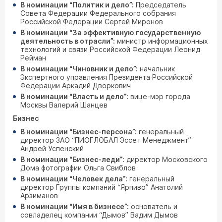
В номинации “Политик и дело”:
Председатель
Совета Федерации Федерального собрания
Российской Федерации Сергей Миронов
В номинации “За эффективную государственную
деятельность в отрасли”:
министр информационных
технологий и связи Российской Федерации Леонид
Рейман
В номинации “Чиновник и дело”:
начальник
Экспертного управления Президента Российской
Федерации Аркадий Дворкович
В номинации “Власть и дело”:
вице-мэр города
Москвы Валерий Шанцев
Бизнес
В номинации “Бизнес-персона”:
генеральный
директор ЗАО “ПИОГЛОБАЛ Эссет Менеджмент”
Андрей Успенский
В номинации “Бизнес-леди”:
директор Московского
Дома фотографии Ольга Свиблов
В номинации “Человек дела”:
генеральный
директор Группы компаний “Ярпиво” Анатолий
Арзиманов
В номинации “Имя в бизнесе”:
основатель и
совладелец компании “Дымов” Вадим Дымов