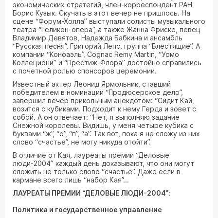
экономических стратегий, член-корреспондент РАН
Борис Кузык. Скучать в этот вечер не пришлось. На
сцене “Форум-Холла” выступали солисты музыкального
театра “Геликон-опера”, а также Жанна Фриске, певец
Владимир Девятов, Надежда Бабкина и ансамбль
“Русская песня”, Григорий Лепс, группа “Блестящие”. А
компании “Конфаэль”, Cognac Remy Martin, “Уомо
Коллециони” и “Престиж-Флора” достойно справились
с почетной ролью спонсоров церемонии.
Известный актер Леонид Ярмольник, ставший
победителем в номинации “Продюсерское дело”,
завершил вечер прикольным анекдотом: “Сидит Кай,
возится с кубиками. Подходит к нему Герда и зовет с
собой. А он отвечает: “Нет, я выполняю задание
Снежной королевы. Видишь, у меня четыре кубика с
буквами “ж”, “о”, “п”, “а”. Так вот, пока я не сложу из них
слово “счастье”, не могу никуда отойти”.
В отличие от Кая, лауреаты премии “Деловые
люди-2004” каждый день доказывают, что они могут
сложить не только слово “счастье”. Даже если в
кармане всего лишь “набор Кая”...
ЛАУРЕАТЫ ПРЕМИИ “ДЕЛОВЫЕ ЛЮДИ-2004”:
Политика и государственное управление