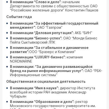
В номинации “Слово и дело”:
начальник
Департамента по связям с общественностью ОАО
“Российские железные дороги” Константин Пашков
Событие года
В номинации “За эффективный государственный
менеджмент”:
ОАО “Газпром”
В номинации “Деловая репутация”:
АКБ “БИН”
В номинации “Бизнес-успех”:
ОАО “Монди Бизнес
Пейпа Сыктывкарский ЛПК
В номинации “За стабильное и динамичное
развитие”:
ООО “Бразерс и Компания”
В номинации “LUXURY-бизнес”:
компания
NORDMARINE
В номинации: “За динамично развивающийся
бренд на рынке информационных услуг”:
ОАО “РБК-
Информационные системы”
Общественная и социальная деятельность
В номинации “Имя в науке”:
директор Института
всеобщей истории РАН академик Александр
Чубарьян
В номинации “Образование и дело”:
ректор
Московского государственного университета им.