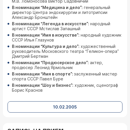
М.В. Ломоносова Виктор Садовничий
В номинации “Медицина и дело”:
генеральный
директор Центра эндохирургии и литотрипсии
Александр Бронштейн
В номинации “Легенда в искусстве”:
народный
артист СССР Мстислав Запашный
В номинации “Имя в искусстве”:
народный художник
СССР Илья Глазунов
В номинации “Культура и дело”:
художественный
руководитель Московского театра “Геликон-опера”
Дмитрий Бертман
В номинации “Продюсерское дело”:
актер,
продюсер Леонид Ярмольник
В номинации “Имя в спорте”:
заслуженный мастер
спорта СССР Павел Буре
В номинации “Шоу и бизнес”:
художник, сценограф
Борис Краснов
10.02.2005